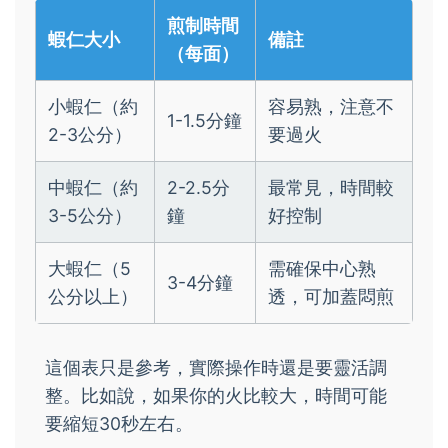
煎制時間
蝦仁大小
備註
（每面）
小蝦仁（約
容易熟，注意不
1-1.5分鐘
2-3公分）
要過火
中蝦仁（約
2-2.5分
最常見，時間較
3-5公分）
鐘
好控制
大蝦仁（5
需確保中心熟
3-4分鐘
公分以上）
透，可加蓋悶煎
這個表只是參考，實際操作時還是要靈活調
整。比如說，如果你的火比較大，時間可能
要縮短30秒左右。