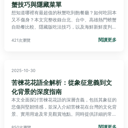
蟹技巧與隱藏菜單
想知道哪裡有最超值的秋蟹吃到飽餐廳？如何吃回本
又不傷身？本文完整收錄台北、台中、高雄熱門螃蟹
自助餐比較、隱藏版吃法技巧，以及海鮮新鮮度判斷
秘訣，讓你成為秋蟹美食達人！
閱讀更多
421次瀏覽
2025-10-30
苦楝花花語全解析：從象征意義到文
化背景的深度指南
本文全面探討苦楝花花語的深層含義，包括其象征的
悲傷與堅韌情感，並深入介紹苦楝花在台灣的文化背
景、實用用途及常見觀賞地點。同時提供詳細的常見
問答，幫助您解決所有關於苦楝花的疑惑，從花語解
閱讀更多
850次瀏覽