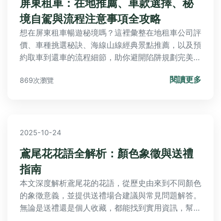
屏東租車：在地推薦、車款選擇、秘
境自駕與流程注意事項全攻略
想在屏東租車暢遊秘境嗎？這裡彙整在地租車公司評
價、車種挑選秘訣、海線山線經典景點推薦，以及預
約取車到還車的流程細節，助你避開陷阱規劃完美自
駕遊。
閱讀更多
869次瀏覽
2025-10-24
鳶尾花花語全解析：顏色象徵與送禮
指南
本文深度解析鳶尾花的花語，從歷史由來到不同顏色
的象徵意義，並提供送禮場合建議與常見問題解答。
無論是送禮還是個人收藏，都能找到實用資訊，幫助
您正確理解鳶尾花的魅力與文化內涵。