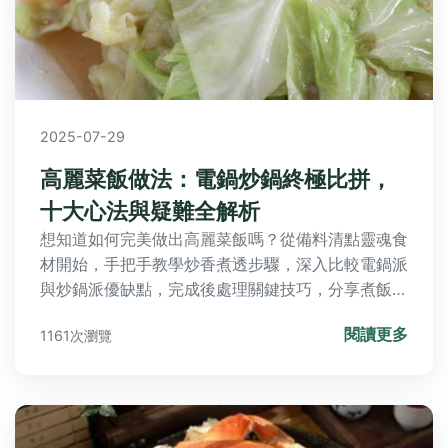
2025-07-29
高麗菜飯做法：電鍋炒鍋終極比拼，
十大心法與疑難全解析
想知道如何完美做出高麗菜飯嗎？從備料清點靈魂食
材開始，手把手教學炒香煮透步驟，深入比較電鍋派
與炒鍋派優缺點，完成後處理關鍵技巧，分享煮飯十
大心法血淚經驗，並掃光所有疑問雜症，輕鬆掌握專
閱讀更多
1161次瀏覽
業訣竅！