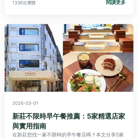
閱讀更多
1336次瀏覽
鬆享受無限量鮮美蚵仔盛宴！
2026-03-01
新莊不限時早午餐推薦：5家精選店家
與實用指南
在新莊想找一家不限時的早午餐店嗎？本文分享5家