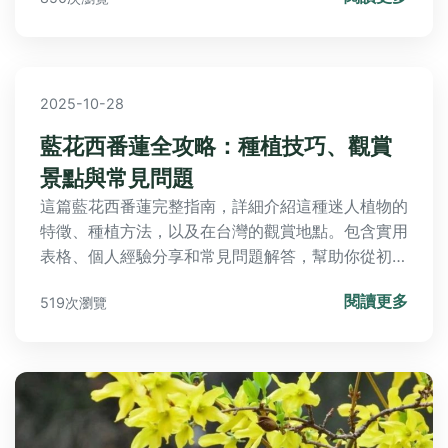
釋到種植建議，一應俱全。
2025-10-28
藍花西番蓮全攻略：種植技巧、觀賞
景點與常見問題
這篇藍花西番蓮完整指南，詳細介紹這種迷人植物的
特徵、種植方法，以及在台灣的觀賞地點。包含實用
表格、個人經驗分享和常見問題解答，幫助你從初學
到專家，解決所有種植疑難。無論你想在家陽台種
閱讀更多
519次瀏覽
植，還是計畫外出賞花，都能找到所需資訊。