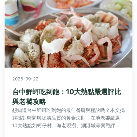
2025-09-22
台中鮮蚵吃到飽：10大熱點嚴選評比
與老饕攻略
想知道台中鮮蚵吃到飽的最佳餐廳與秘訣嗎？本文揭
露挑對時間與認清品質的黃金法則，在地老饕嚴選
10大熱點如蚵仔村、海老現撈、潮港城等實戰評
比，並提供終極攻略與Q&A解答常見疑惑，讓你輕