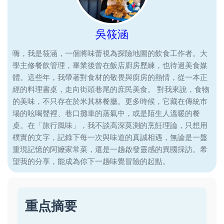
吳筱涵
嗨，我是筱涵，一個將味蕾視為探險地圖的飲食工作者。大
學主修餐飲管理，畢業後曾在飯店廚房歷練，也待過美食媒
體。這些年，我帶著對食材的敬畏與廚房的熱情，從一本正
經的料理書桌，走向街頭巷尾的庶民美食。 對我來說，食物
的美味，不只存在於米其林餐廳。更多時候，它藏在傳統市
場的吆喝聲裡、巷口攤車的蒸氣中，或是陌生人溫暖的餐
桌。在「旅行風味」，我不談高深莫測的烹飪理論，只想用
樸實的文字，記錄下每一次與味道的真誠相遇，無論是一盤
重現記憶的阿嬤家常菜，還是一趟啟發靈感的異國採訪。希
望我的分享，能成為你下一趟味覺冒險的起點。
重点摘要