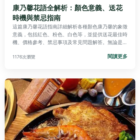
康乃馨花語全解析：顏色意義、送花
時機與禁忌指南
這篇康乃馨花語指南詳細解析各種顏色康乃馨的象徵
意義，包括紅色、粉色、白色等，並提供送花最佳時
機、價格參考、禁忌事項及常見問題解答。無論是送
給母親、情人或朋友，都能找到實用建議，幫助您避
閱讀更多
1176次瀏覽
免常見錯誤，完美表達心意。