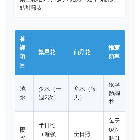
點對照表。
養
護
推薦
繁星花
仙丹花
項
頻率
目
依季
澆
少水（一
多水（每
節調
水
週2次）
天）
整
每天
半日照
陽
6小
（避強
全日照
光
時以