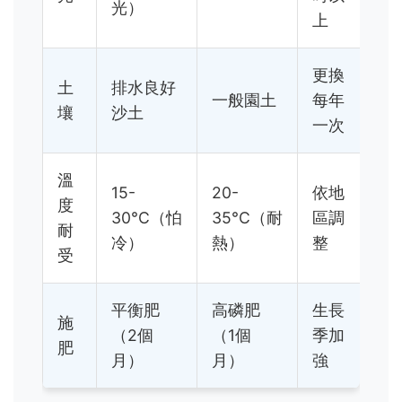
光）
上
更換
土
排水良好
一般園土
每年
壤
沙土
一次
溫
15-
20-
依地
度
30°C（怕
35°C（耐
區調
耐
冷）
熱）
整
受
平衡肥
高磷肥
生長
施
（2個
（1個
季加
肥
月）
月）
強