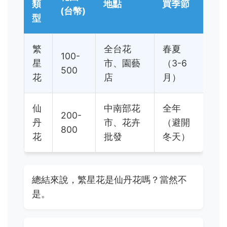
類
地點
買季節
(台幣)
型
繁
全台花
春夏
100-
星
市、園藝
（3-6
500
花
店
月）
仙
中南部花
全年
200-
丹
市、花卉
（避開
800
花
批發
冬天）
總結來說，繁星花是仙丹花嗎？當然不
是。