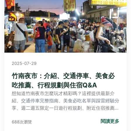
2025-07-29
竹南夜市：介紹、交通停車、美食必
吃推薦、行程規劃與住宿Q&A
想知道竹南夜市怎麼玩才精彩嗎？這裡提供最新介
紹、交通停車完整指南、美食必吃名單與踩雷經驗分
享、週二週五限定一日遊行程規劃、附近住宿推薦及
常見問題解答，讓您輕鬆規劃完美旅程，避開雷區盡
閱讀更多
688次瀏覽
享美食與樂趣。