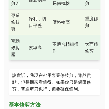
剪刀
易傷植株
剪
專業
鋒利，切
重度修
修枝
價格較高
口平整
剪
剪
電動
不適合精細操
大面積
修剪
效率高
作
修剪
器
說實話，我現在都用專業修枝剪，雖然貴
點，但長期來看值得。如果你只是偶爾修
剪，普通剪刀也行，但要確保鋒利。
基本修剪方法