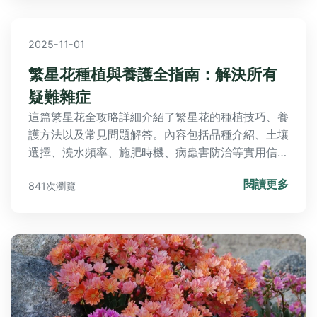
2025-11-01
繁星花種植與養護全指南：解決所有
疑難雜症
這篇繁星花全攻略詳細介紹了繁星花的種植技巧、養
護方法以及常見問題解答。內容包括品種介紹、土壤
選擇、澆水頻率、施肥時機、病蟲害防治等實用信
息，並分享個人經驗與負面評價，幫助園藝愛好者從
閱讀更多
841次瀏覽
新手到專家都能成功種植繁星花。無論你是想美化庭
院還是室內盆栽，這篇文章提供全面指南，解決所有
關於繁星花的疑問。