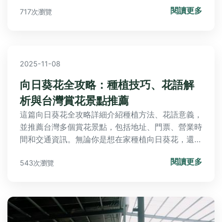
識。
閱讀更多
717次瀏覽
2025-11-08
向日葵花全攻略：種植技巧、花語解
析與台灣賞花景點推薦
這篇向日葵花全攻略詳細介紹種植方法、花語意義，
並推薦台灣多個賞花景點，包括地址、門票、營業時
間和交通資訊。無論你是想在家種植向日葵花，還是
計劃出遊賞花，都能找到實用建議和常見問題解答，
閱讀更多
543次瀏覽
幫助你輕鬆享受向日葵花的魅力。