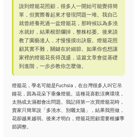
說到燈籠花照顧，很多人一開始可能覺得簡
單，但實際養起來才發現問題一堆。我自己
就曾經養死過一盆燈籠花，那時候以為多澆
水就好，結果根部爛掉，整株枯萎。後來請
教了園藝達人，才慢慢摸出訣竅。燈籠花照
顧其實不難，關鍵在於細節。如果你也想讓
家裡的燈籠花長得茂盛，這篇文章會從基礎
到進階，一步步教你怎麼做。
燈籠花，學名可能是Fuchsia，在台灣很多人叫它吊
鐘花，因為花朵下垂像燈籠。這種花喜歡涼爽環境，
太熱或太濕都會出問題。我記得第一次買燈籠花時，
賣家只簡單說「多澆水、別曬太陽」，結果我照做，
花卻越來越弱。後來才明白，燈籠花照顧需要根據季
節調整。