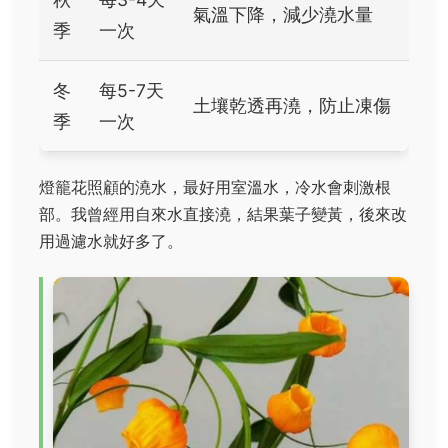
氣溫下降，減少澆水量
季
一次
冬
每5-7天
土壤乾透再澆，防止凍傷
季
一次
燈籠花照顧的澆水，最好用室溫水，冷水會刺激根
部。我曾經用自來水直接澆，結果葉子變黃，後來改
用過濾水就好多了。