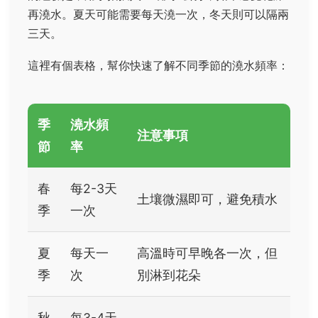
再澆水。夏天可能需要每天澆一次，冬天則可以隔兩
三天。
這裡有個表格，幫你快速了解不同季節的澆水頻率：
季
澆水頻
注意事項
節
率
春
每2-3天
土壤微濕即可，避免積水
季
一次
夏
每天一
高溫時可早晚各一次，但
季
次
別淋到花朵
秋
每3-4天