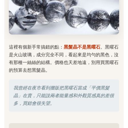
這裡有個新手常搞錯的點：
黑髮晶不是黑曜石
。黑曜石
是火山玻璃，成分完全不同，看起來是均勻的黑色，沒
有那種一絲絲的結構。價格也天差地遠，別用買黑曜石
的預算去想黑髮晶。
我曾經在夜市看到攤販把黑曜石當成「平價黑髮
晶」在賣，只能說兩者能量感和外觀質感真的差很
多，買錯會很失望。