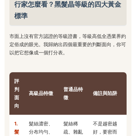
行家怎麼看？黑髮晶等級的四大黃金
標準
市面上沒有官方認證的等級證書，等級高低全憑業界約
定俗成的眼光。我歸納出四個最重要的判斷面向，你可
以把它想像成一個打分表。
評
判
普通品特
高級品特徵
備註與陷阱
面
徵
向
1.
髮絲濃密、
髮絲稀
不是越密越
髮
分布均勻、
疏、雜亂
好，要密而