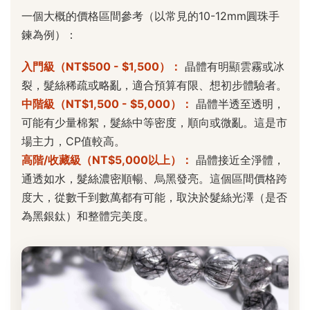
一個大概的價格區間參考（以常見的10-12mm圓珠手
鍊為例）：
入門級（NT$500 - $1,500）：
晶體有明顯雲霧或冰
裂，髮絲稀疏或略亂，適合預算有限、想初步體驗者。
中階級（NT$1,500 - $5,000）：
晶體半透至透明，
可能有少量棉絮，髮絲中等密度，順向或微亂。這是市
場主力，CP值較高。
高階/收藏級（NT$5,000以上）：
晶體接近全淨體，
通透如水，髮絲濃密順暢、烏黑發亮。這個區間價格跨
度大，從數千到數萬都有可能，取決於髮絲光澤（是否
為黑銀鈦）和整體完美度。