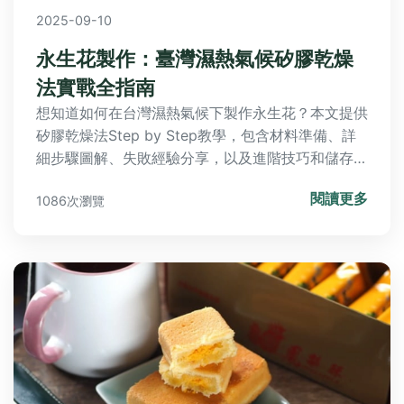
2025-09-10
永生花製作：臺灣濕熱氣候矽膠乾燥
法實戰全指南
想知道如何在台灣濕熱氣候下製作永生花？本文提供
矽膠乾燥法Step by Step教學，包含材料準備、詳
細步驟圖解、失敗經驗分享，以及進階技巧和儲存秘
訣，教你輕鬆避開地雷，讓永生花美麗長駐，還能找
閱讀更多
1086次瀏覽
到臺灣在地材料購買地點！