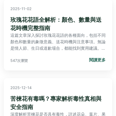
2025-11-02
玫瑰花花語全解析：顏色、數量與送
花時機完整指南
這篇文章深入探討玫瑰花花語的各種面向，包括不同
顏色和數量的象徵意義、送花時機與注意事項。無論
是情人節、生日或道歉場合，都能找到實用建議。文
中還包含常見問答和個人經驗分享，幫助您避免送花
閱讀更多
547次瀏覽
尷尬，讓每一朵玫瑰都傳遞正確情感。
2025-12-14
苦楝花有毒嗎？專家解析毒性真相與
安全指南
深度解析苦楝花是否具有毒性，詳述花朵、葉片、果