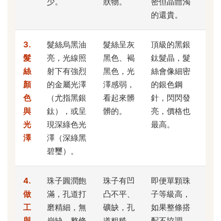
少。
狀物。
密但晶體濁
的還貴。
3.
髮絲烏黑油
髮絲呈灰
頂級的黑銀
髮
亮，光線照
黑色、褐
鈦髮晶，髮
絲
射下有強烈
黑色，光
絲會像細密
顏
的金屬光澤
澤感弱，
的銀色鋼
色
（尤指黑銀
看起來髒
針，閃閃發
與
鈦），或呈
髒的。
亮，價格也
光
現深綠色光
最高。
澤
澤（深綠黑
碧璽）。
4.
珠子圓潤飽
珠子有凹
即便單顆珠
做
滿，孔道打
凸不平、
子等級高，
工
磨精細，無
礦缺，孔
如果整條搭
與
崩缺。整條
道粗糙。
配不協調，