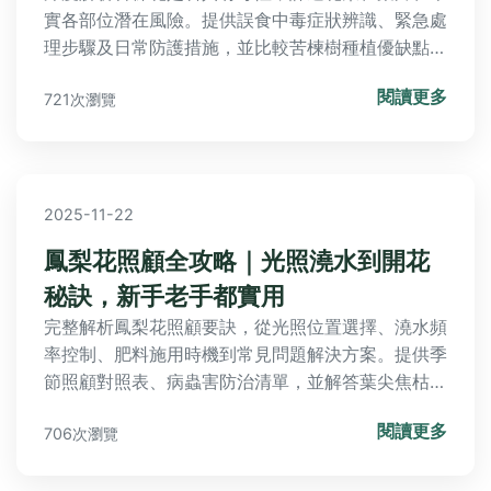
實各部位潛在風險。提供誤食中毒症狀辨識、緊急處
理步驟及日常防護措施，並比較苦楝樹種植優缺點與
常見迷思，讓您與家人安全享受苦楝樹的綠意與花
閱讀更多
721次瀏覽
香。
2025-11-22
鳳梨花照顧全攻略｜光照澆水到開花
秘訣，新手老手都實用
完整解析鳳梨花照顧要訣，從光照位置選擇、澆水頻
率控制、肥料施用時機到常見問題解決方案。提供季
節照顧對照表、病蟲害防治清單，並解答葉尖焦枯、
不開花等10大困擾，讓你輕鬆養出健康艷麗的鳳梨
閱讀更多
706次瀏覽
花。