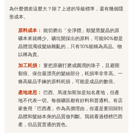
為什麼價差這麼大？除了上述的等級標準，還有幾個隱
形成本。
原料成本：
能切磨出「全淨體」順髮黑髮晶的原
礦本來就稀少。礦坑開採出的原料，可能90%都是
晶體混濁或髮絲雜亂的，只有10%能稱為高品。物
以稀為貴。
加工耗損：
要把原礦打磨成圓潤的珠子，且避開
裂痕、保住最漂亮的髮絲部分，耗損率非常高。一
條高級品手鍊的原料耗損，可能是成品的數倍。
產地迷思：
巴西、馬達加斯加是知名產地，但產
地不代表一切。每個礦區都有好料和普通料。有店
家會用「巴西產」作為高價理由，你還是要回歸到
晶體和髮絲本身的品質做判斷。我就看過標榜巴西
產，但品質普通的貨色。