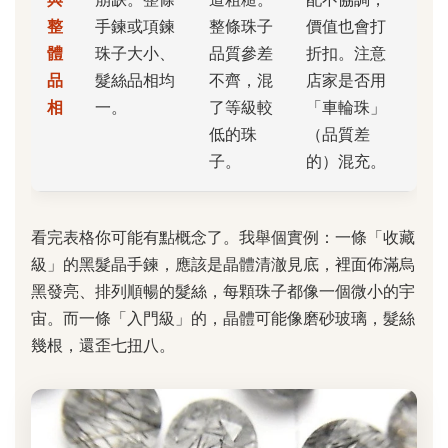
整
手鍊或項鍊
整條珠子
價值也會打
體
珠子大小、
品質參差
折扣。注意
品
髮絲品相均
不齊，混
店家是否用
相
一。
了等級較
「車輪珠」
低的珠
（品質差
子。
的）混充。
看完表格你可能有點概念了。我舉個實例：一條「收藏
級」的黑髮晶手鍊，應該是晶體清澈見底，裡面佈滿烏
黑發亮、排列順暢的髮絲，每顆珠子都像一個微小的宇
宙。而一條「入門級」的，晶體可能像磨砂玻璃，髮絲
幾根，還歪七扭八。