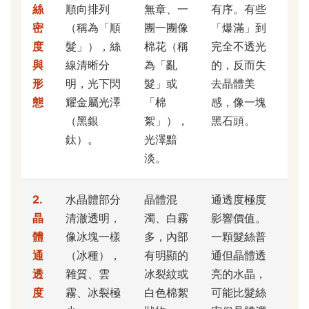
絲
順向排列
無章、一
有序。有些
密
（稱為「順
團一團像
「爆滿」到
度
髮」），絲
棉花（稱
完全不透光
與
線清晰分
為「亂
的，反而失
形
明，光下閃
髮」或
去晶體美
態
耀金屬光澤
「棉
感，像一塊
（黑銀
絮」），
黑石頭。
鈦）。
光澤黯
淡。
2.
水晶體部分
晶體混
通透度極度
晶
清澈透明，
濁、白霧
影響價值。
體
像冰塊一樣
多，內部
一顆髮絲普
通
（冰種），
有明顯的
通但晶體透
透
雜質、雲
冰裂紋或
亮的水晶，
度
霧、冰裂極
白色棉絮
可能比髮絲