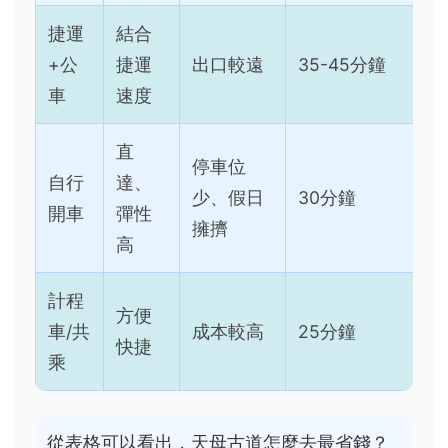
捷運
結合
+公
捷運
出口較遠
35-45分鐘
車
速度
直
停車位
自行
達、
少、假日
30分鐘
開車
彈性
擁擠
高
計程
方便
車/共
成本較高
25分鐘
快捷
乘
從表格可以看出，天母古道怎麼去最省錢？