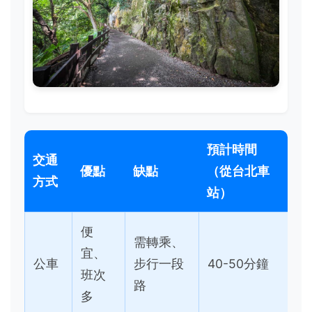
預計時間
交通
優點
缺點
（從台北車
方式
站）
便
需轉乘、
宜、
公車
步行一段
40-50分鐘
班次
路
多