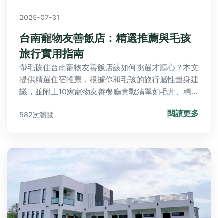
2025-07-31
台南寵物友善飯店：精選推薦與毛孩
旅行實用指南
帶毛孩住台南寵物友善飯店該如何挑選才順心？本文
提供精選住宿推薦，根據你和毛孩的旅行屬性量身建
議，並附上10家寵物友善餐廳實戰清單如毛丼、糯
夫米糕與双生綠豆沙牛奶，讓你們輕鬆享用美食。還
閱讀更多
582次瀏覽
有必知小提醒與常見疑問解答，包括清潔費、限制事
項及貓咪入住注意要點，確保旅程無憂暢玩。