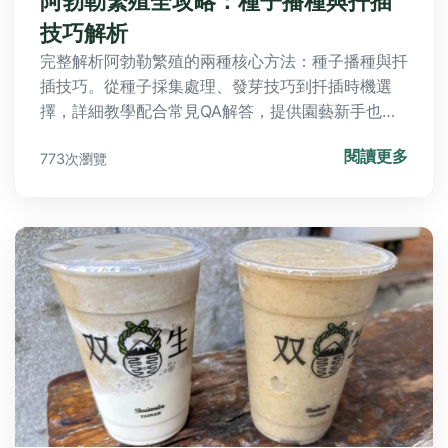
阿勃勒繁殖全攻略：種子播種與扦插
技巧解析
完整解析阿勃勒繁殖的兩種核心方法：種子播種與扦
插技巧。從種子採集處理、發芽技巧到扦插時機選
擇，詳細教學配合常見QA解答，提供園藝新手也能
成功的實戰指南，讓黃金雨在你家陽台盛開。
閱讀更多
773次瀏覽