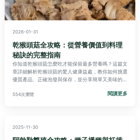
2026-01-31
乾猴頭菇全攻略：從營養價值到料理
秘訣的完整指南
你知道乾猴頭菇怎麼吃才能保留最多營養嗎？這篇文
章詳細解析乾猴頭菇的驚人健康益處，教你如何挑選
優質產品、正確泡發與保存，並分享簡單又美味的家
常食譜，讓新手也能輕鬆上手，享受這項超級食材的
閱讀更多
554次瀏覽
好處。
2025-11-30