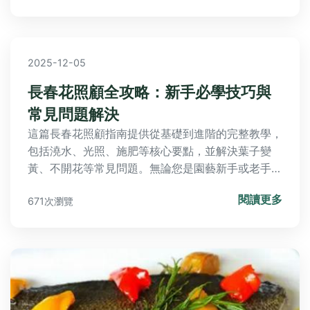
2025-12-05
長春花照顧全攻略：新手必學技巧與
常見問題解決
這篇長春花照顧指南提供從基礎到進階的完整教學，
包括澆水、光照、施肥等核心要點，並解決葉子變
黃、不開花等常見問題。無論您是園藝新手或老手，
都能找到實用秘訣和個人經驗分享，幫助您輕鬆養活
閱讀更多
671次瀏覽
長春花。