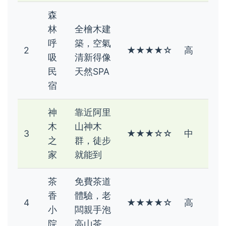
森
林
全檜木建
呼
築，空氣
2
★★★★☆
高
吸
清新得像
民
天然SPA
宿
神
靠近阿里
木
山神木
3
★★★☆☆
中
之
群，徒步
家
就能到
茶
免費茶道
香
體驗，老
4
★★★★☆
高
小
闆親手泡
院
高山茶