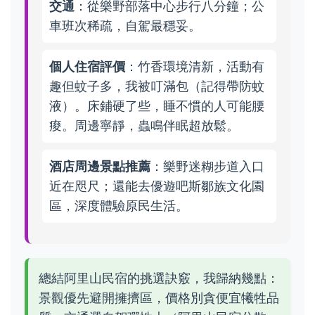
交通
：從樂野部落中心步行八分鐘；公
車班次稀疏，自駕最穩妥。
個人住宿評價
：竹香環境清新，活動有
趣但蚊子多，我被叮滿包（記得帶防蚊
液）。床鋪硬了些，睡不慣的人可能腰
痠。周邊寧靜，蟲鳴伴眠超放鬆。
酒店周邊景點推薦
：樂野迷糊步道入口
近在咫尺；還能去優遊吧斯鄒族文化園
區，深度體驗原民生活。
總結阿里山民宿的挑選訣竅，我歸納幾點：
景觀優先避開擁擠區，價格別貪便宜犧牲品