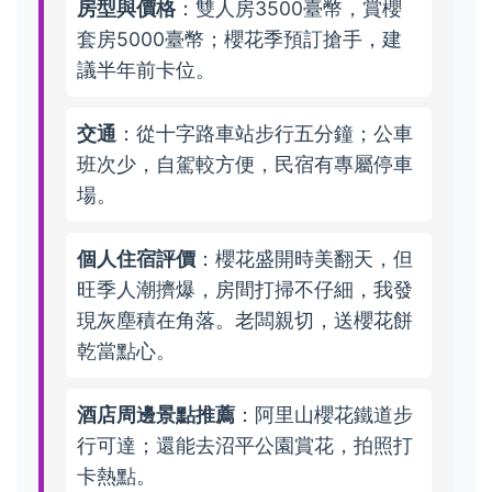
房型與價格
：雙人房3500臺幣，賞櫻
套房5000臺幣；櫻花季預訂搶手，建
議半年前卡位。
交通
：從十字路車站步行五分鐘；公車
班次少，自駕較方便，民宿有專屬停車
場。
個人住宿評價
：櫻花盛開時美翻天，但
旺季人潮擠爆，房間打掃不仔細，我發
現灰塵積在角落。老闆親切，送櫻花餅
乾當點心。
酒店周邊景點推薦
：阿里山櫻花鐵道步
行可達；還能去沼平公園賞花，拍照打
卡熱點。