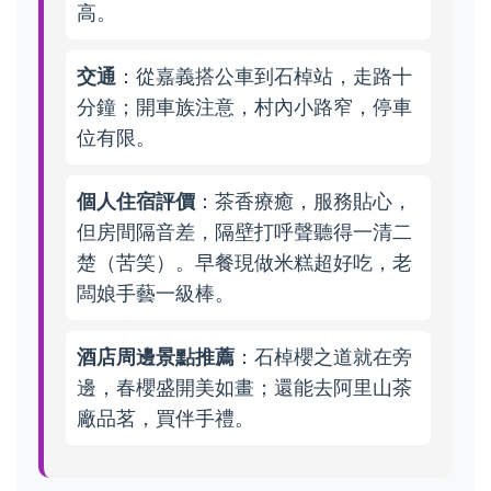
高。
交通
：從嘉義搭公車到石棹站，走路十
分鐘；開車族注意，村內小路窄，停車
位有限。
個人住宿評價
：茶香療癒，服務貼心，
但房間隔音差，隔壁打呼聲聽得一清二
楚（苦笑）。早餐現做米糕超好吃，老
闆娘手藝一級棒。
酒店周邊景點推薦
：石棹櫻之道就在旁
邊，春櫻盛開美如畫；還能去阿里山茶
廠品茗，買伴手禮。