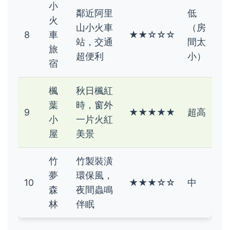
小
鄰近阿里
低
火
山小火車
（房
8
車
★★☆☆☆
站，交通
間太
旅
超便利
小）
宿
楓
秋日楓紅
葉
時，窗外
9
★★★★★
超高
小
一片火紅
屋
美景
竹
竹製裝潢
夢
環保風，
10
★★★☆☆
中
森
夜間蟲鳴
林
伴眠