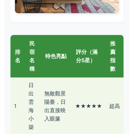
民
推
排
宿
評分（滿
薦
特色亮點
名
名
分5星）
指
稱
數
日
出
無敵觀景
雲
陽臺，日
1
★★★★★
超高
海
出直接映
小
入眼簾
築