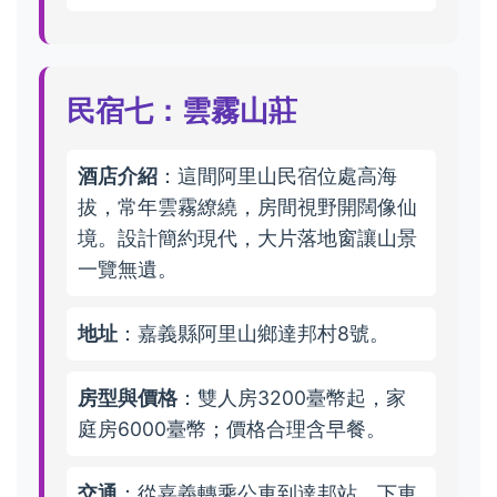
民宿七：雲霧山莊
酒店介紹
：這間阿里山民宿位處高海
拔，常年雲霧繚繞，房間視野開闊像仙
境。設計簡約現代，大片落地窗讓山景
一覽無遺。
地址
：嘉義縣阿里山鄉達邦村8號。
房型與價格
：雙人房3200臺幣起，家
庭房6000臺幣；價格合理含早餐。
交通
：從嘉義轉乘公車到達邦站，下車