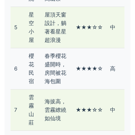
星
屋頂天窗
空
設計，躺
5
★★★☆☆
中
小
著看星星
屋
超浪漫
櫻
春季櫻花
花
盛開時，
6
★★★★☆
高
民
房間被花
宿
海包圍
雲
海拔高，
霧
7
雲霧繚繞
★★★☆☆
中
山
如仙境
莊