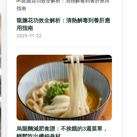
龍膽花功效全解析：清熱解毒到養肝應
用指南
2025-11-22
烏龍麵減肥食譜：不挨餓的3週菜單，
輕鬆吃出纖細身材