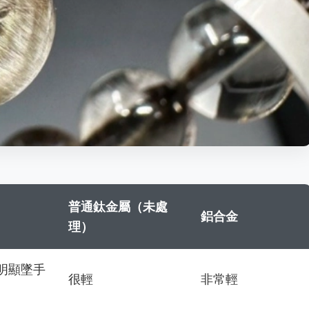
普通鈦金屬（未處
鋁合金
理）
明顯墜手
很輕
非常輕