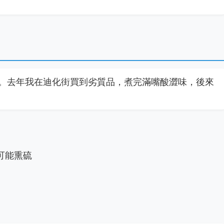
。去年我在迪化街買到劣質品，煮完滿嘴酸澀味，後來
可能熏硫