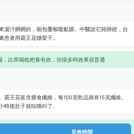
來湯汁稠稠的，能包覆喉嚨黏膜。中醫說它歸肺經，台
嗽患者用霸王花燉梨子。
湯，比單喝枇杷膏有效，但痰多時效果就普通
霸王花富含膳食纖維，每100克乾品就有15克纖維。
小時後肚子就咕嚕叫了。
見效時間