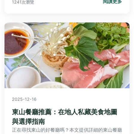
閱讀更多
1241次瀏覽
和護手霜；以及傳統韓式醬料與食品如泡菜和麻油；
最後是海苔、點心等文創小物。我們還提供常見問
答，幫你輕鬆挑選最夯伴手禮！
2025-12-16
東山餐廳推薦：在地人私藏美食地圖
與選擇指南
正在尋找東山的好餐廳嗎？本文提供詳細的東山餐廳