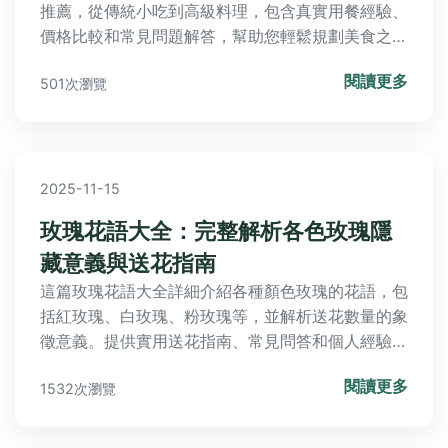
推薦，從傳統小吃到高級料理，包含真實用餐經驗、
價格比較和常見問題解答，幫助您輕鬆規劃美食之
旅，解決選擇困難。
閱讀更多
501次瀏覽
2025-11-15
玫瑰花語大全：完整解析各色玫瑰隱
藏意義與送花指南
這篇玫瑰花語大全詳細介紹各種顏色玫瑰的花語，包
括紅玫瑰、白玫瑰、粉玫瑰等，並解析送花數量的象
徵意義。提供實用送花指南、常見問答和個人經驗分
享，幫助您在不同場合選擇合適的玫瑰，避免誤會。
閱讀更多
1532次瀏覽
無論是告白、生日或道歉，都能完美傳達心意，讓送
花成為一門藝術。