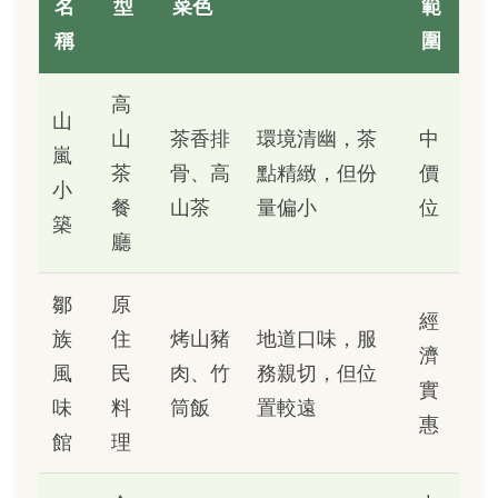
名
型
菜色
範
稱
圍
高
山
山
茶香排
環境清幽，茶
中
嵐
茶
骨、高
點精緻，但份
價
小
餐
山茶
量偏小
位
築
廳
鄒
原
經
族
住
烤山豬
地道口味，服
濟
風
民
肉、竹
務親切，但位
實
味
料
筒飯
置較遠
惠
館
理