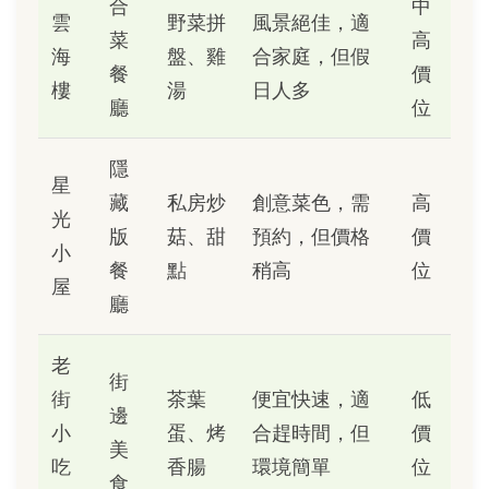
合
中
雲
野菜拼
風景絕佳，適
菜
高
海
盤、雞
合家庭，但假
餐
價
樓
湯
日人多
廳
位
隱
星
藏
私房炒
創意菜色，需
高
光
版
菇、甜
預約，但價格
價
小
餐
點
稍高
位
屋
廳
老
街
街
茶葉
便宜快速，適
低
邊
小
蛋、烤
合趕時間，但
價
美
吃
香腸
環境簡單
位
食