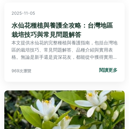
2025-11-05
水仙花種植與養護全攻略：台灣地區
栽培技巧與常見問題解答
本文提供水仙花的完整種植與養護指南，包括台灣地
區的栽培技巧、常見問題解答、品種介紹與實用表
格。無論是新手還是資深花友，都能從中獲得實用信
息，解決水仙花種植過程中的各種疑問，幫助您輕鬆
閱讀更多
969次瀏覽
培育出美麗的水仙花。