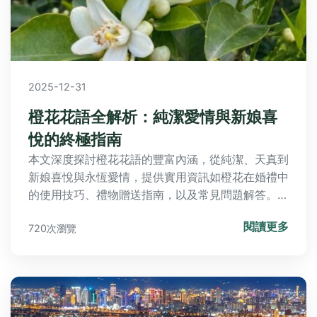
2025-12-31
橙花花語全解析：純潔愛情與新娘喜
悅的終極指南
本文深度探討橙花花語的豐富內涵，從純潔、天真到
新娘喜悅與永恆愛情，提供實用資訊如橙花在婚禮中
的使用技巧、禮物贈送指南，以及常見問題解答。無
論您是想送禮、裝飾，還是單純了解花卉文化，都能
閱讀更多
720次瀏覽
在這裡找到完整解答。內容超過3000字，結合個人
經驗與專業知識，幫助您全面掌握橙花的秘密。