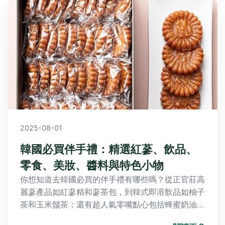
2025-08-01
韓國必買伴手禮：精選紅蔘、飲品、
零食、美妝、醬料與特色小物
你想知道去韓國必買的伴手禮有哪些嗎？從正官莊高
麗蔘產品如紅蔘精和蔘茶包，到韓式即溶飲品如柚子
茶和玉米鬚茶；還有超人氣零嘴點心包括蜂蜜奶油果
仁和Market O布朗尼；加上韓國美妝保養品如面膜