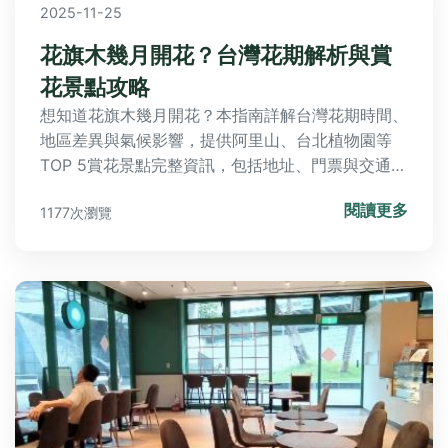
2025-11-25
花旗木幾月開花？台灣花期解析與賞
花景點攻略
想知道花旗木幾月開花？本指南詳解台灣花期時間、
地區差異與氣候影響，提供阿里山、台北植物園等
TOP 5賞花景點完整資訊，包括地址、門票與交通路
線。分享最佳賞花時機、攝影技巧與避開人潮秘訣，
閱讀更多
1177次瀏覽
並解答花期長度與親子遊規劃等常見問題，助你輕鬆
捕捉粉紅花海美景！