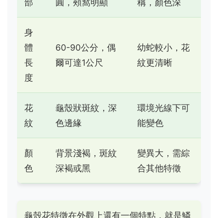
部
圓，頰窩明顯
稱，顏色深
身
體
60-90公分，偶
幼蛇較小，花
長
爾可達1公尺
紋更清晰
度
花
龜殼狀斑紋，深
環境光線下可
紋
色邊緣
能變色
顏
背景淺褐，斑紋
變異大，需綜
色
深褐或黑
合其他特徵
龜殼花特徵在外觀上還有一個特點，就是鱗