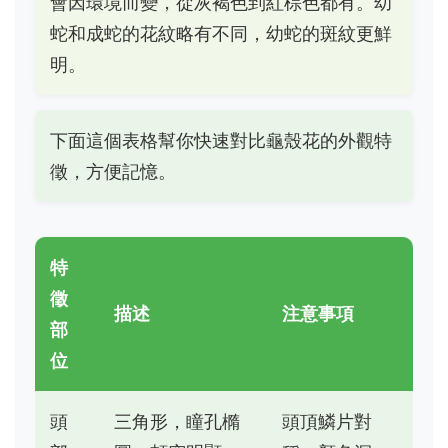
會因環境而變，從灰褐色到紅棕色都有。幼
蛇和成蛇的花紋略有不同，幼蛇的斑紋更鮮
明。
下面這個表格幫你快速對比龜殼花的外觀特
徵，方便記憶。
特
徵
描述
注意事項
部
位
頭
三角形，瞳孔橢
頭頂鱗片對