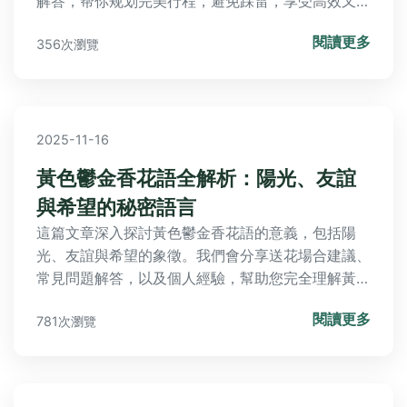
解答，帮你规划完美行程，避免踩雷，享受高效又经
济的体育娱乐体验。
閱讀更多
356次瀏覽
2025-11-16
黃色鬱金香花語全解析：陽光、友誼
與希望的秘密語言
這篇文章深入探討黃色鬱金香花語的意義，包括陽
光、友誼與希望的象徵。我們會分享送花場合建議、
常見問題解答，以及個人經驗，幫助您完全理解黃色
鬱金香的花語秘密，並在送花時做出最佳選擇。內容
閱讀更多
781次瀏覽
涵蓋歷史背景、實用指南和常見誤區，確保您獲得全
面實用的信息。