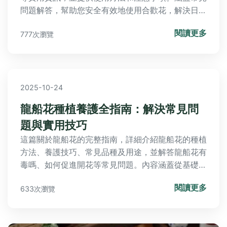
問題解答，幫助您安全有效地使用合歡花，解決日常
健康困擾。
閱讀更多
777次瀏覽
2025-10-24
龍船花種植養護全指南：解決常見問
題與實用技巧
這篇關於龍船花的完整指南，詳細介紹龍船花的種植
方法、養護技巧、常見品種及用途，並解答龍船花有
毒嗎、如何促進開花等常見問題。內容涵蓋從基礎知
識到進階實用建議，包括個人種植經驗分享、常見錯
閱讀更多
633次瀏覽
誤避免，以及台灣地區的適應性分析。無論您是園藝
新手還是愛好者，都能找到有價值的資訊，幫助您成
功培育龍船花。