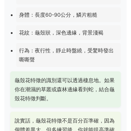
身體：長度60-90公分，鱗片粗糙
花紋：龜殼狀，深色邊緣，背景淺褐
行為：夜行性，靜止時盤繞，受驚時發出
嘶嘶聲
龜殼花特徵的識別還可以透過棲息地。如果
你在潮濕的草叢或森林邊緣看到蛇，結合龜
殼花特徵判斷。
說實話，龜殼花特徵不是百分百準確，因為
個體差異大。但多練習後，你就能提高準確