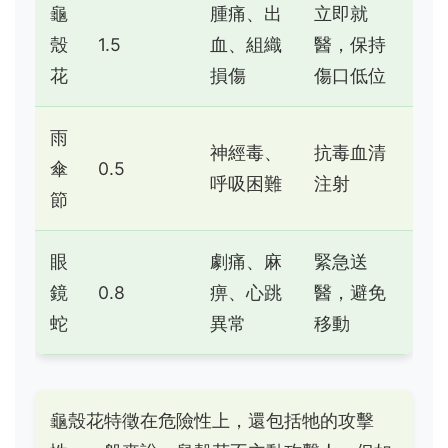
龜
腫痛、出
立即就
殼
1.5
血、組織
醫，保持
花
損傷
傷口低位
雨
神經毒、
抗毒血清
傘
0.5
呼吸困難
注射
節
眼
劇痛、麻
緊急送
鏡
0.8
痹、心跳
醫，避免
蛇
異常
移動
龜殼花特徵在危險性上，還包括牠的攻擊