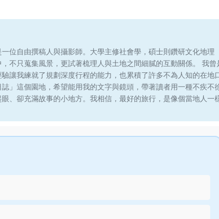
是一位自由撰稿人與攝影師。大學主修社會學，碩士則鑽研文化地理
中，不只蒐集風景，更試著梳理人與土地之間細膩的互動關係。 我曾
經驗讓我練就了規劃深度行程的能力，也累積了許多不為人知的在地
日誌」這個園地，希望能用我的文字與鏡頭，帶著讀者用一種不疾不
起眼、卻充滿故事的小地方。我相信，最好的旅行，是像個當地人一