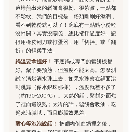
這樣煎出來的鬆餅會很韌、很紮實，一點都
不鬆軟。我們的目標是：粉類剛剛好濕潤，
看不到乾粉就可以了！碗底有一點點小粉粒
沒拌開？其實沒關係，總比攪拌過度好。記
得用橡皮刮刀或打蛋器，用「切拌」或「翻
折」的輕柔手法。
鍋溫要拿捏好！
平底鍋或專門的鬆餅機都
好。鍋子要預熱，但溫度不能太高。怎麼測
試？滴幾滴水珠上去，如果水珠會在鍋面滾
動跳舞（像水銀珠那樣），溫度就差不多了
（約190-200°C）。太熱的話，鬆餅外面焦
了裡面還沒熟；太冷的話，鬆餅會吸油，吃
起來油膩膩，而且膨脹效果差。
耐心等泡泡說話！
把麵糊倒進鍋裡之後，