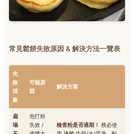
常見鬆餅失敗原因 & 解決方法一覽表
失
敗
可能原
解決方案
現
因
象
扁
泡打粉
塌
失效 /
檢查粉是否過期！
務必使
不
液體太
用
冰的
牛奶/水/蛋液。動