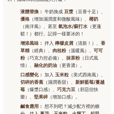
液體替換：
牛奶換成
豆漿
（豆香十足）、
優格
（增加濕潤度和微酸風味）、
椰奶
（南洋風）、甚至
氣泡水/蘇打水
（更蓬
鬆！）都行。記得一樣要冰的！
增添風味：
拌入
檸檬皮屑
（清新！）、
香
草精
（經典）、
肉桂粉
（溫暖風）、
可可
粉
（巧克力控必備）、
抹茶粉
（日式風
情）、
融化的奶油
（更香濃）。
口感變化：
加入
玉米粒
（美式西南風）、
切碎的香蕉
（濕潤香甜）、
新鮮藍莓/蔓越
莓
（爆漿口感）、
巧克力豆
（邪惡但快
樂）、
堅果碎
（增加口感）。
鹹食應用：
想不到吧？減少配方裡的糖
份，拌入
蔥花
、
玉米粒
、
火腿丁
、
起司