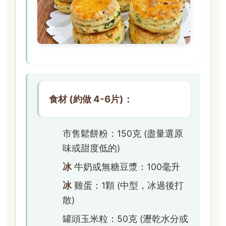
食材 (約做 4-6片)：
市售鬆餅粉：150克 (盡量選原
味或甜度低的)
冰
牛奶或無糖豆漿：100毫升
冰
雞蛋：1顆 (中型，冰過後打
散)
罐頭玉米粒：50克 (瀝乾水分或