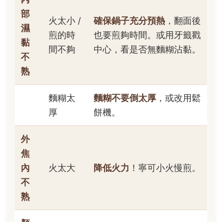
部
火太小 /
確保鍋子充分預熱
，翻面後
濕
煎的時
也要煎夠時間。或用牙籤戳
黏
間不夠
中心，看是否無麵糊沾黏。
不
熟
麵糊太
麵糊不要倒太厚
，或改用鬆
厚
餅機。
外
焦
內
火太大
降低火力
！寧可小火慢煎。
不
熟