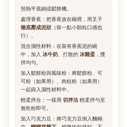
預熱平底鍋或鬆餅機。
處理香蕉：把香蕉放在碗裡，用叉子
徹底壓成泥狀
（留一點小顆粒口感也
行）。
混合濕性材料：在裝有香蕉泥的碗
中，加入
冰牛奶
、打散的
冰雞蛋
，攪
拌均勻。
加入鬆餅粉與風味粉：將鬆餅粉、可
可粉（如果用）、肉桂粉（如果用）
一起篩入濕性材料中。
輕柔拌合：一樣用
切拌法
輕柔拌勻至
無乾粉即可。
加入巧克力豆：將巧克力豆倒入麵糊
中，
輕輕拌幾下
，稍微均勻就好，不