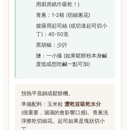
用廚房紙巾吸乾！)
青蔥：1-2根 (切細蔥花)
披薩用起司絲 (或切達起司切小
丁)：40-50克
黑胡椒：少許
鹽：一小撮 (如果鬆餅粉本身鹹
度低或想吃鹹一點可加)
預熱平底鍋或鬆餅機。
準備配料：玉米粒
瀝乾並吸乾水分
(很重要，濕濕的會影響口感)。青蔥洗
淨擦乾切細花。起司如果是塊狀切小
丁。