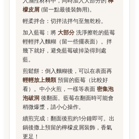
入濕性材料中，同時加入大部分的
檸
檬皮屑
(留一點最後裝飾用)。
輕柔拌合：切拌法拌勻至無乾粉。
加入藍莓：將
大部分
洗淨擦乾的藍莓
輕輕拌入麵糊（留一些擺表面）。拌
幾下就好，避免藍莓破掉染得到處
藍。
煎鬆餅：倒入麵糊後，可以在表面再
輕輕放上幾顆
預留的藍莓（比較好
看）。中小火煎，一樣等表面
密集泡
泡破洞
後翻面。藍莓在翻面時可能會
稍微爆漿，請小心操作。
續煎完成：翻面後煎約1分鐘即可。出
鍋後撒上預留的檸檬皮屑裝飾，香氣
更足！