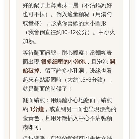
好的鍋子上薄薄抹一層（不沾鍋夠好
也可不抹）。倒入適量麵糊（用湯勺
或量杯），形成你喜歡的大小圓形
（我會倒直徑約10-12公分）。中小火
加熱。
等待翻面訊號：耐心觀察！當麵糊表
面出現
很多細密的小泡泡
，且泡泡
開
始破掉
、留下許多小孔洞，邊緣也看
起來有點凝固時（大約1.5-3分鐘），
就是翻面的時候了！
翻面續煎：用鍋鏟小心地翻面，續煎
約
1分鐘
，或直到另一面也呈現漂亮的
金黃色，且用牙籤插入中心不沾黏麵
糊即可。
保持溫暖：煎好的鬆餅可以先放在鋪