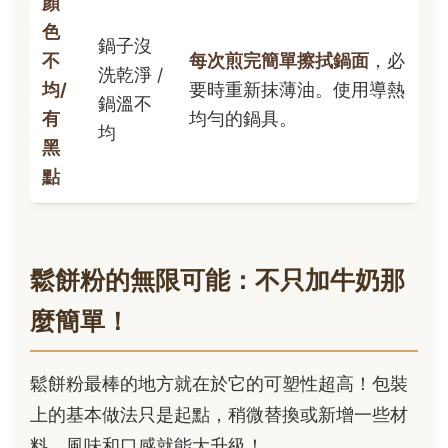
顏
色
鍋子沒
不
每次煎完簡單擦拭鍋面
，必
洗乾淨 /
均/
要時重新抹薄油。使用導熱
鍋溫不
有
均勻的鍋具。
均
黑
點
鬆餅粉的無限可能：不只加牛奶那
麼簡單！
鬆餅粉最棒的地方就在於它的可塑性超高！包裝
上的基本做法只是起點，稍微替換或新增一些材
料，風味和口感就能大升級！