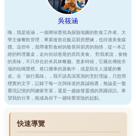
吳筱涵
嗨，我是筱涵，一個將味蕾視為探險地圖的飲食工作者。大
學主修餐飲管理，畢業後曾在飯店廚房歷練，也待過美食媒
體。這些年，我帶著對食材的敬畏與廚房的熱情，從一本正
經的料理書桌，走向街頭巷尾的庶民美食。 對我來說，食物
的美味，不只存在於米其林餐廳。更多時候，它藏在傳統市
場的吆喝聲裡、巷口攤車的蒸氣中，或是陌生人溫暖的餐
桌。在「旅行風味」，我不談高深莫測的烹飪理論，只想用
樸實的文字，記錄下每一次與味道的真誠相遇，無論是一盤
重現記憶的阿嬤家常菜，還是一趟啟發靈感的異國採訪。希
望我的分享，能成為你下一趟味覺冒險的起點。
快速導覽