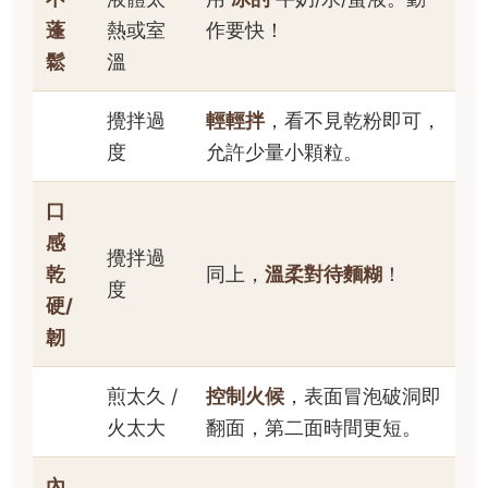
蓬
熱或室
作要快！
鬆
溫
攪拌過
輕輕拌
，看不見乾粉即可，
度
允許少量小顆粒。
口
感
攪拌過
乾
同上，
溫柔對待麵糊
！
度
硬/
韌
煎太久 /
控制火候
，表面冒泡破洞即
火太大
翻面，第二面時間更短。
內