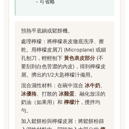
- 可省略
預熱平底鍋或鬆餅機。
處理檸檬：將檸檬表皮徹底洗淨、擦
乾。用檸檬皮屑刀 (Microplane) 或細
孔刨刀，輕輕刨下
黃色表皮部分
(不
要刮到白色苦澀的內皮)，得到檸檬皮
屑。擠出約1/2大匙檸檬汁備用。
混合濕性材料：在碗中混合
冰牛奶
、
冰優格
、打散的
冰雞蛋
、融化放涼的
奶油（如果用）和
檸檬汁
，攪拌均
勻。
加入鬆餅粉與檸檬皮屑：將鬆餅粉篩