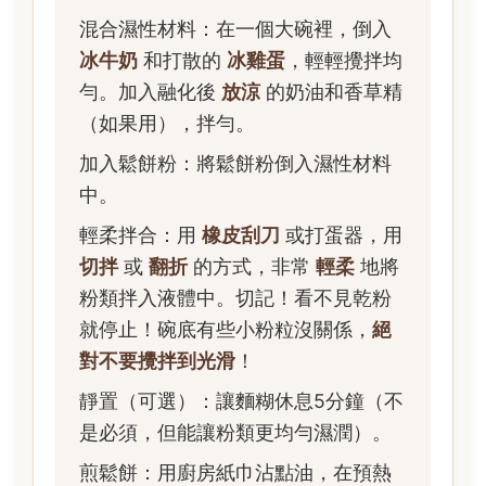
混合濕性材料：在一個大碗裡，倒入
冰牛奶
和打散的
冰雞蛋
，輕輕攪拌均
勻。加入融化後
放涼
的奶油和香草精
（如果用），拌勻。
加入鬆餅粉：將鬆餅粉倒入濕性材料
中。
輕柔拌合：用
橡皮刮刀
或打蛋器，用
切拌
或
翻折
的方式，非常
輕柔
地將
粉類拌入液體中。切記！看不見乾粉
就停止！碗底有些小粉粒沒關係，
絕
對不要攪拌到光滑
！
靜置（可選）：讓麵糊休息5分鐘（不
是必須，但能讓粉類更均勻濕潤）。
煎鬆餅：用廚房紙巾沾點油，在預熱