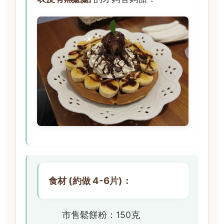
食材 (約做 4-6片)：
市售鬆餅粉：150克