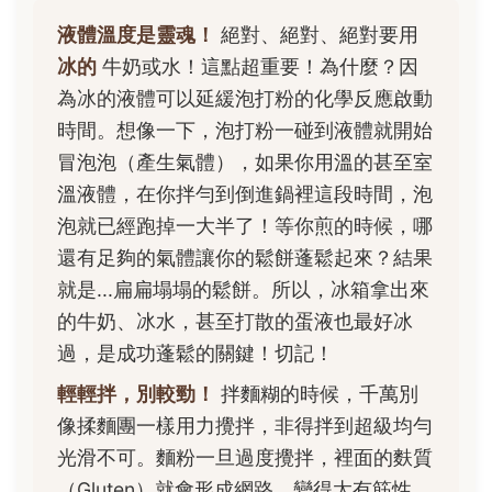
液體溫度是靈魂！
絕對、絕對、絕對要用
冰的
牛奶或水！這點超重要！為什麼？因
為冰的液體可以延緩泡打粉的化學反應啟動
時間。想像一下，泡打粉一碰到液體就開始
冒泡泡（產生氣體），如果你用溫的甚至室
溫液體，在你拌勻到倒進鍋裡這段時間，泡
泡就已經跑掉一大半了！等你煎的時候，哪
還有足夠的氣體讓你的鬆餅蓬鬆起來？結果
就是...扁扁塌塌的鬆餅。所以，冰箱拿出來
的牛奶、冰水，甚至打散的蛋液也最好冰
過，是成功蓬鬆的關鍵！切記！
輕輕拌，別較勁！
拌麵糊的時候，千萬別
像揉麵團一樣用力攪拌，非得拌到超級均勻
光滑不可。麵粉一旦過度攪拌，裡面的麩質
（Gluten）就會形成網路，變得太有筋性，