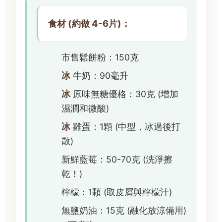
食材 (約做 4-6片)：
市售鬆餅粉：150克
冰
牛奶：90毫升
冰
原味無糖優格：30克 (增加
濕潤和微酸)
冰
雞蛋：1顆 (中型，冰過後打
散)
新鮮藍莓：50-70克 (洗淨擦
乾！)
檸檬：1顆 (取皮屑與檸檬汁)
無鹽奶油：15克 (融化放涼備用)