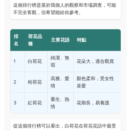
這個排行榜是基於我個人的觀察和市場調查，可能
不完全客觀，但希望能給你參考。
排
荷花品
主要花語
特點
名
種
純潔、無
1
白荷花
花朵大，適合觀賞
瑕
高雅、愛
顏色柔和，受女性
2
粉荷花
情
喜愛
重生、熱
3
紅荷花
花期長，易養護
情
從這個排行榜可以看出，白荷花在荷花花語中最受