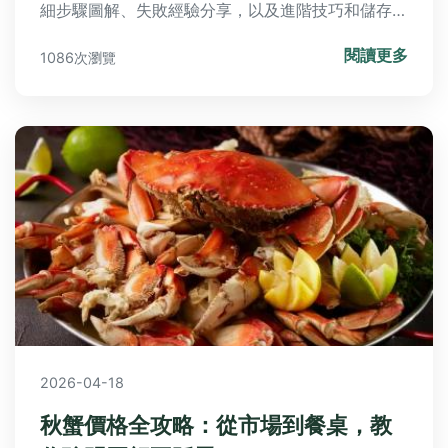
細步驟圖解、失敗經驗分享，以及進階技巧和儲存秘
訣，教你輕鬆避開地雷，讓永生花美麗長駐，還能找
閱讀更多
1086次瀏覽
到臺灣在地材料購買地點！
2026-04-18
秋蟹價格全攻略：從市場到餐桌，教