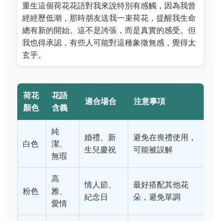
重生這個荷花花語對我來說特別有感觸，因為我曾
經經歷低潮，那時朋友送我一束荷花，提醒我生命
總有新的開始。這不是誇張，而是真實的感受。但
我也得承認，有些人可能對這種象徵無感，覺得太
玄乎。
荷花
花語
適合場合
注意事項
顏色
含義
純
婚禮、新
避免在喪禮使用，
白色
潔、
生兒慶祝
可能被誤解
無瑕
高
情人節、
最好搭配其他花
粉色
雅、
紀念日
朵，避免單調
愛情