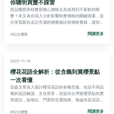
你聰明買蟹不踩雷
想品嚐肥美秋蟹卻擔心價格太高或買到不新鮮的螃
蟹？本文為你深入分析影響秋蟹價格的關鍵因素，並
分享我親自走訪市場的挑蟹秘訣與價格實錄，讓你能
用最划算的價格享受當季美味。
閱讀更多
362次瀏覽
2025-11-10
櫻花花語全解析：從含義到賞櫻景點
一次看懂
這篇文章深入探討櫻花花語的各種含義，包括不同品
種的花語解讀、文化背景，並提供台灣賞櫻景點的實
用資訊，如地址、門票和交通指南。無論你是花語愛
好者還是計劃賞櫻的遊客，都能在這裡找到完整解
閱讀更多
692次瀏覽
答，幫助你更懂櫻花的浪漫與深意。