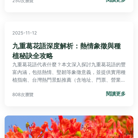
250次瀏覽
2025-11-12
九重葛花語深度解析：熱情象徵與種
植秘訣全攻略
九重葛花語代表什麼？本文深入探討九重葛花語的豐
富內涵，包括熱情、堅韌等象徵意義，並提供實用種
植指南、台灣熱門景點推薦（含地址、門票、營業時
間）及常見問題解答。無論您是園藝新手或愛好者，
閱讀更多
808次瀏覽
都能獲得全面資訊，解決所有關於九重葛的疑問。