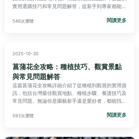
實用選購技巧和常見問題解答，從新手到專家都能輕
鬆找到心儀的台灣咖啡豆。
閱讀更多
546次瀏覽
2025-10-30
菖蒲花全攻略：種植技巧、觀賞景點
與常見問題解答
這篇菖蒲花全攻略詳細介紹了從種植到觀賞的實用資
訊，包括台灣最佳觀賞地點、種植步驟、養護技巧及
常見問題。無論你是園藝新手還是愛好者，都能找到
解決疑問的答案，幫助你輕鬆享受菖蒲花的美麗與實
閱讀更多
593次瀏覽
用價值。內容涵蓋地址、門票、交通等細節，確保你
能規劃完美的菖蒲花之旅。