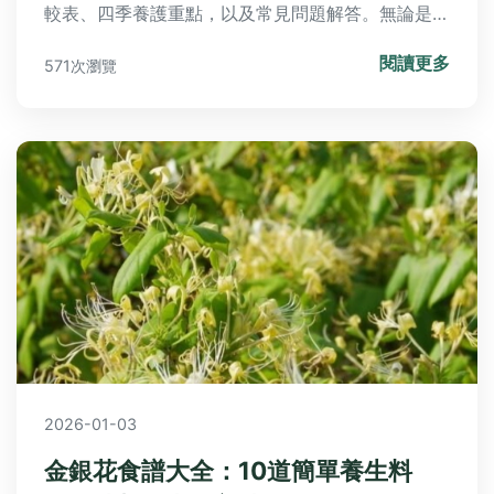
較表、四季養護重點，以及常見問題解答。無論是送
禮心意表達或居家園藝佈置，這篇最完整的繁星花攻
閱讀更多
571次瀏覽
略都能滿足需求。
2026-01-03
金銀花食譜大全：10道簡單養生料