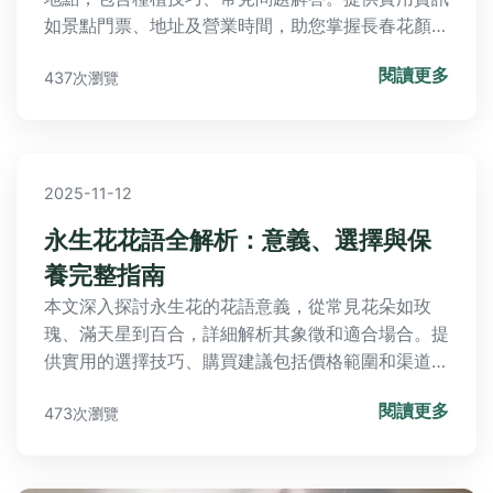
如景點門票、地址及營業時間，助您掌握長春花顏色
的所有秘密，打造鮮豔花園或規劃賞花之旅。
閱讀更多
437次瀏覽
2025-11-12
永生花花語全解析：意義、選擇與保
養完整指南
本文深入探討永生花的花語意義，從常見花朵如玫
瑰、滿天星到百合，詳細解析其象徵和適合場合。提
供實用的選擇技巧、購買建議包括價格範圍和渠道比
較，以及詳細保養方法。包含常見問答，解決所有相
閱讀更多
473次瀏覽
關疑問，幫助您送禮或裝飾家居做出最佳選擇。