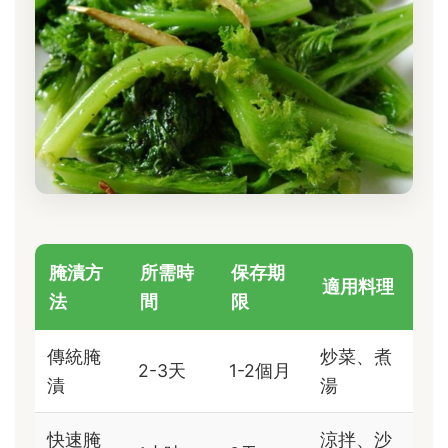
腌漬方
所需時
保存期
適用料理
法
間
限
傳統腌
炒菜、煮
2-3天
1-2個月
漬
湯
快速腌
涼拌、沙