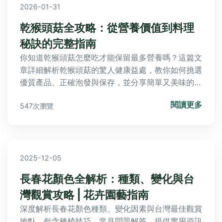
2026-01-31
乾猴頭菇全攻略：從營養價值到料理
秘訣的完整指南
你知道乾猴頭菇怎麼吃才能保留最多營養嗎？這篇文
章詳細解析乾猴頭菇的驚人健康益處，教你如何挑選
優質產品、正確泡發與保存，並分享簡單又美味的家
常食譜，讓新手也能輕鬆上手，享受這項超級食材的
閱讀更多
547次瀏覽
好處。
2025-12-05
長春花顏色全解析：種類、變化與台
灣觀賞攻略 | 花卉園藝指南
深度解析長春花顏色種類、變化因素與台灣最佳觀賞
地點，包含種植技巧、常見問題解答。提供實用資訊