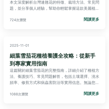
本文深度解析台灣連翹花的特徵、栽培方法、常見問
題，並分享個人經驗，幫助你輕鬆掌握這款美麗植
物。
閱讀更多
724次瀏覽
2025-11-01
細葉雪茄花種植養護全攻略：從新手
到專家實用指南
這篇關於細葉雪茄花的完整指南，詳細介紹了種植方
法、養護技巧、常見問題解答，包括土壤選擇、澆水
頻率、修剪方式和病蟲害防治等實用信息。無論您是
園藝新手還是老手，都能從中找到有價值的建議，幫
閱讀更多
1088次瀏覽
助您輕鬆培育出健康美麗的細葉雪茄花。文章還分享
了個人經驗和負面教訓，讓您避開常見陷阱。