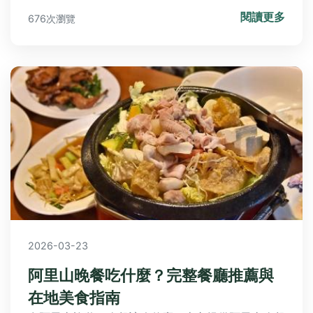
排行榜和問答集，幫助您避免送錯花的尷尬，讓您的
閱讀更多
676次瀏覽
祝福更貼心。適合所有對花語感興趣的讀者，解決送
花前中後的所有疑問。
2026-03-23
阿里山晚餐吃什麼？完整餐廳推薦與
在地美食指南