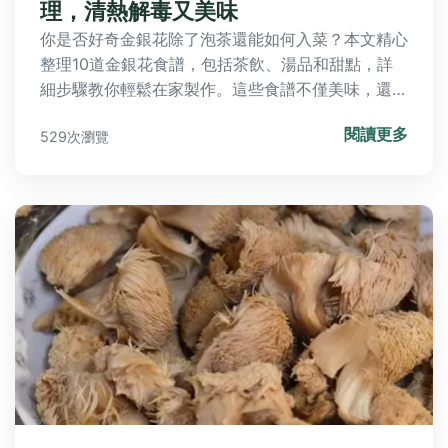
理，清熱解毒又美味
你是否好奇金銀花除了泡茶還能如何入菜？本文精心
整理10道金銀花食譜，包括茶飲、湯品和甜點，詳
細步驟教你輕鬆在家製作。這些食譜不僅美味，還能
幫助清熱解毒，適合日常保健。文章還分享個人經驗
閱讀更多
529次瀏覽
和常見問答，解決你對金銀花食譜的所有疑問，讓養
生變得簡單有趣。