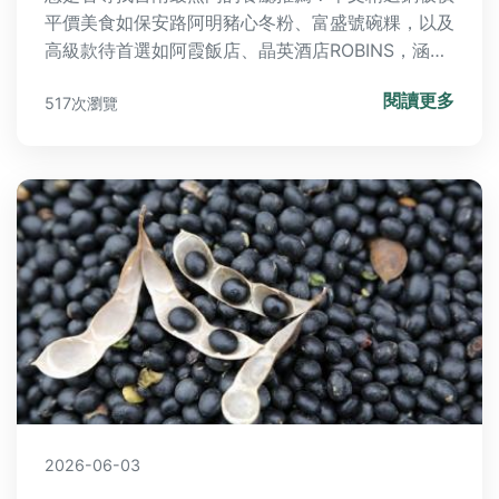
平價美食如保安路阿明豬心冬粉、富盛號碗粿，以及
高級款待首選如阿霞飯店、晶英酒店ROBINS，涵蓋
日常餐桌到重要時刻。透過快搜表和精選比較，輕鬆
閱讀更多
517次瀏覽
解答您的台南美食疑問，規劃完美府城味蕾之旅！
2026-06-03