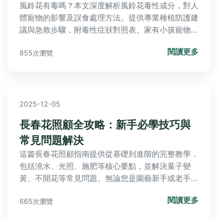
風鈴花有毒嗎？本文深度解析風鈴花毒性成分，對人
體寵物的影響及誤食處理方法。提供專業種植防護建
議與急救步驟，附毒性症狀對照表。家有小孩寵物必
看的安全指南，讓您安心享受風鈴花之美。
閱讀更多
855次瀏覽
2025-12-05
長春花照顧全攻略：新手必學技巧與
常見問題解決
這篇長春花照顧指南提供從基礎到進階的完整教學，
包括澆水、光照、施肥等核心要點，並解決葉子變
黃、不開花等常見問題。無論您是園藝新手或老手，
都能找到實用秘訣和個人經驗分享，幫助您輕鬆養活
閱讀更多
665次瀏覽
長春花。