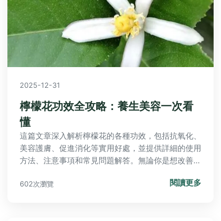
2025-12-31
檸檬花功效全攻略：養生美容一次看
懂
這篇文章深入解析檸檬花的各種功效，包括抗氧化、
美容護膚、促進消化等實用好處，並提供詳細的使用
方法、注意事項和常見問題解答。無論你是想改善健
康還是追求天然保養，都能在這裡找到完整指南，幫
閱讀更多
602次瀏覽
助你充分利用檸檬花的潛力。