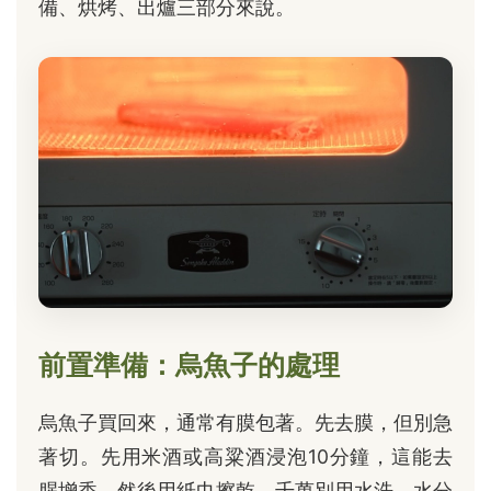
備、烘烤、出爐三部分來說。
前置準備：烏魚子的處理
烏魚子買回來，通常有膜包著。先去膜，但別急
著切。先用米酒或高粱酒浸泡10分鐘，這能去
腥增香。然後用紙巾擦乾，千萬別用水洗，水分