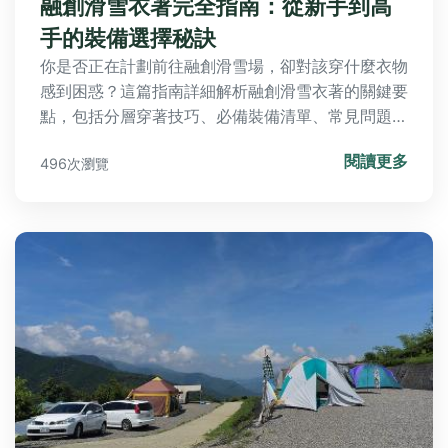
融創滑雪衣著完全指南：從新手到高
手的裝備選擇秘訣
你是否正在計劃前往融創滑雪場，卻對該穿什麼衣物
感到困惑？這篇指南詳細解析融創滑雪衣著的關鍵要
點，包括分層穿著技巧、必備裝備清單、常見問題解
答，以及個人經驗分享，幫助你輕鬆應對滑雪場的低
閱讀更多
496次瀏覽
溫環境，享受安全又舒適的滑雪體驗。