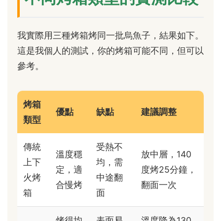
我實際用三種烤箱烤同一批烏魚子，結果如下。
這是我個人的測試，你的烤箱可能不同，但可以
參考。
烤箱
優點
缺點
建議調整
類型
傳統
受熱不
溫度穩
放中層，140
上下
均，需
定，適
度烤25分鐘，
火烤
中途翻
合慢烤
翻面一次
箱
面
烤得均
表面易
溫度降為130