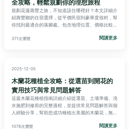
全攻略，輕鬆規劃你的理想旅程
規劃花蓮壽豐之旅，不知道該住哪裡好？本文詳細介
紹壽豐鄉的住宿選擇，從平價民宿到豪華度假村，幫
你找到最適合的落腳處。包含地理位置、價格比較和
真實體驗分享，讓你輕鬆規劃行程，解決所有住宿疑
閱讀更多
371次瀏覽
難雜症。
2025-12-05
木蘭花種植全攻略：從選苗到開花的
實用技巧與常見問題解答
這篇木蘭花種植指南詳細介紹從選苗、土壤準備、澆
水施肥到修剪的完整過程，並提供常見問題解答與個
人經驗分享，幫助您成功種植出美麗的木蘭花，無論
是新手還是進階者都能輕鬆上手。
閱讀更多
1078次瀏覽