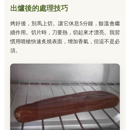
出爐後的處理技巧
烤好後，別馬上切。讓它休息5分鐘，餘溫會繼
續作用。切片時，刀要熱，切起來才漂亮。我習
慣用噴槍快速炙燒表面，增加香氣，但這不是必
須。