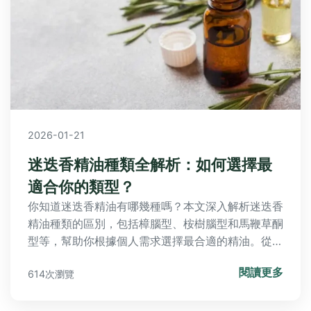
2026-01-21
迷迭香精油種類全解析：如何選擇最
適合你的類型？
你知道迷迭香精油有哪幾種嗎？本文深入解析迷迭香
精油種類的區別，包括樟腦型、桉樹腦型和馬鞭草酮
型等，幫助你根據個人需求選擇最合適的精油。從功
效、使用禁忌到選購技巧，一次解答所有疑問，提升
閱讀更多
614次瀏覽
你的精油使用體驗。