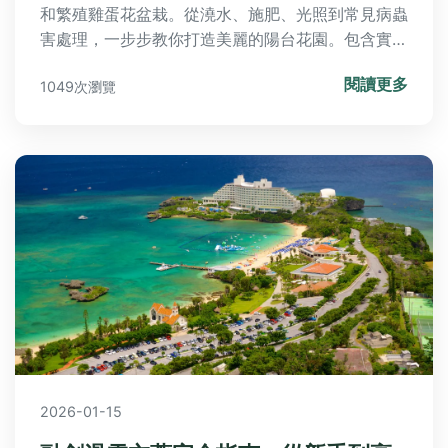
和繁殖雞蛋花盆栽。從澆水、施肥、光照到常見病蟲
害處理，一步步教你打造美麗的陽台花園。包含實用
技巧、問答集和表格比較，適合新手和老手，解決所
閱讀更多
1049次瀏覽
有關於雞蛋花盆栽的疑問。
2026-01-15