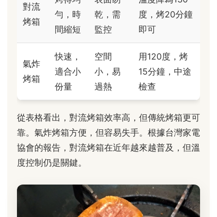
對流
勻，時
乾，需
度，烤20分鐘
烤箱
間縮短
監控
即可
快速，
空間
用120度，烤
氣炸
適合小
小，易
15分鐘，中途
烤箱
份量
過熱
檢查
從表格看出，對流烤箱效率高，但傳統烤箱更可
靠。氣炸烤箱方便，但容易失手。根據台灣家電
協會的報告，對流烤箱在近年越來越普及，但溫
度控制仍是關鍵。