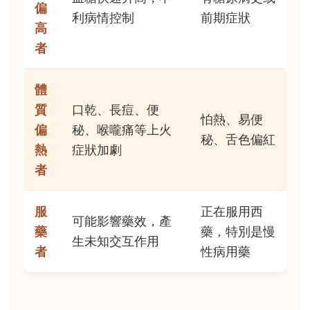
偏
利病情控制
前期症狀
高
者
體
質
口乾、長痘、便
怕熱、易便
偏
秘、喉嚨痛等上火
秘、舌色偏紅
熱
症狀加劇
者
服
正在服用西
可能影響藥效，產
藥
藥，特別是慢
生未知交互作用
者
性病用藥