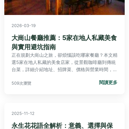
2026-03-19
大崗山餐廳推薦：5家在地人私藏美食
與實用避坑指南
正在規劃大崗山之旅，卻煩惱該吃哪家餐廳？本文精
選5家在地人私藏的美食店家，從景觀咖啡廳到傳統
台菜，詳細介紹地址、招牌菜、價格與營業時間，並
分享個人用餐經驗，幫助你避開觀光客陷阱，享受地
閱讀更多
509次瀏覽
道美味。
2025-11-12
永生花花語全解析：意義、選擇與保