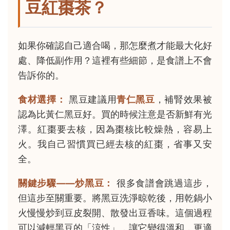
豆紅棗茶？
如果你確認自己適合喝，那怎麼煮才能最大化好
處、降低副作用？這裡有些細節，是食譜上不會
告訴你的。
食材選擇：
黑豆建議用
青仁黑豆
，補腎效果被
認為比黃仁黑豆好。買的時候注意是否新鮮有光
澤。紅棗要去核，因為棗核比較燥熱，容易上
火。我自己習慣買已經去核的紅棗，省事又安
全。
關鍵步驟——炒黑豆：
很多食譜會跳過這步，
但這步至關重要。將黑豆洗淨晾乾後，用乾鍋小
火慢慢炒到豆皮裂開、散發出豆香味。這個過程
可以減輕黑豆的「涼性」，讓它變得溫和，更適