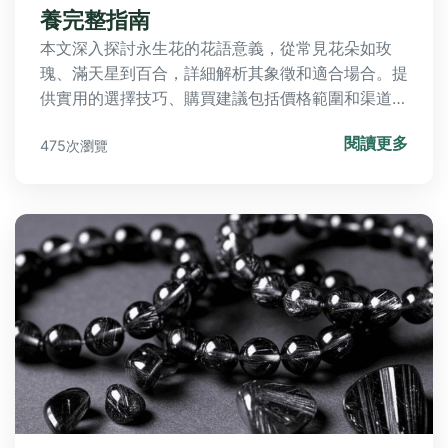
養完整指南
本文深入探討永生花的花語意義，從常見花朵如玫
瑰、滿天星到百合，詳細解析其象徵和適合場合。提
供實用的選擇技巧、購買建議包括價格範圍和渠道比
較，以及詳細保養方法。包含常見問答，解決所有相
閱讀更多
475次瀏覽
關疑問，幫助您送禮或裝飾家居做出最佳選擇。