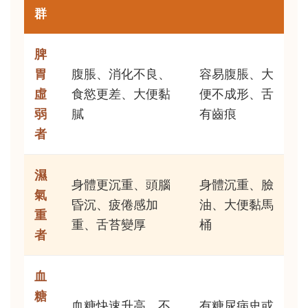
群
脾
胃
腹脹、消化不良、
容易腹脹、大
虛
食慾更差、大便黏
便不成形、舌
弱
膩
有齒痕
者
濕
身體更沉重、頭腦
身體沉重、臉
氣
昏沉、疲倦感加
油、大便黏馬
重
重、舌苔變厚
桶
者
血
糖
血糖快速升高，不
有糖尿病史或