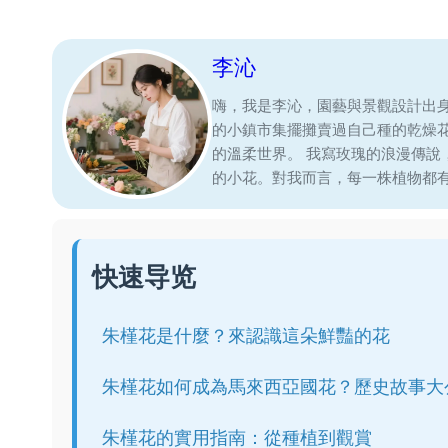
李沁
嗨，我是李沁，園藝與景觀設計出
的小鎮市集擺攤賣過自己種的乾燥
的溫柔世界。 我寫玫瑰的浪漫傳
的小花。對我而言，每一株植物都
快速导览
朱槿花是什麼？來認識這朵鮮豔的花
朱槿花如何成為馬來西亞國花？歷史故事大
朱槿花的實用指南：從種植到觀賞