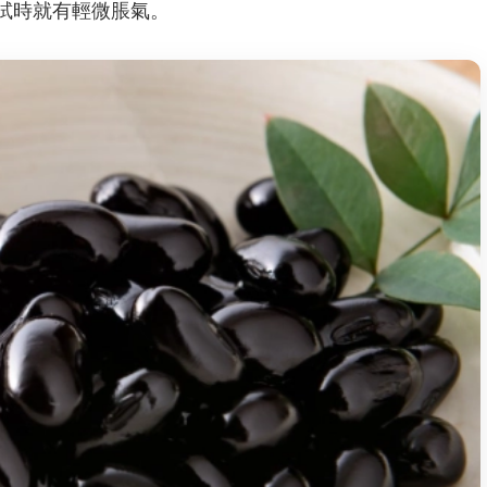
試時就有輕微脹氣。