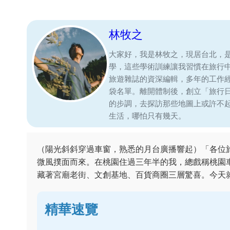
林牧之
大家好，我是林牧之，現居台北，
學，這些學術訓練讓我習慣在旅行
旅遊雜誌的資深編輯，多年的工作
袋名單。離開體制後，創立「旅行
的步調，去探訪那些地圖上或許不
生活，哪怕只有幾天。
（陽光斜斜穿過車窗，熟悉的月台廣播響起）「各位
微風撲面而來。在桃園住過三年半的我，總戲稱桃園
藏著宮廟老街、文創基地、百貨商圈三層驚喜。今天
精華速覽