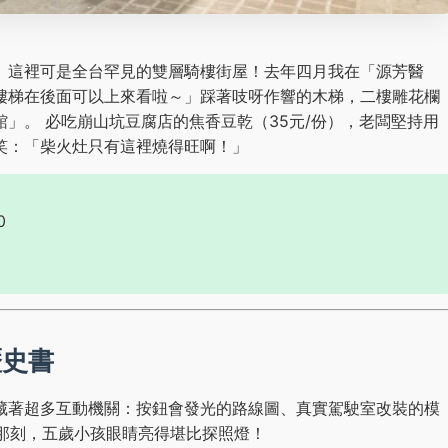
。這裡可是全台罕見的雙層騎樓街屋！去年四月我在「源芳醫
樓梯在後面可以上來看啦～」踩著吱呀作響的木梯，二樓雕花欄
」。 必吃崩山坑豆腐店的焦香豆乾（35元/份），老闆堅持用
笑：「柴火灶只有這裡燒得旺啊！」
0
歷史書
藏著超多互動機關：按鈕會發光的路線圖、真實駕駛室改裝的模
駛座那刻，五歲小孩眼睛亮得堪比探照燈！