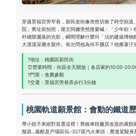
穿過景福宮旁窄巷，新民老街像突然切換了時空頻道
院」舊址前拍照，屋主阿嬤突然推窗喊：「少年欸！
杆縫隙灑落的光影，瞬間理解什麼叫「活的建築博物館
大漢溪深層水製作。有次問他為何不擴店？他擦著汗
?地址：桃園區新民街
⏰營業時間：街區全天開放｜各店家約10:00-20:0
?門票：免費參觀
?交通：景福宮旁巷弄步行3分鐘
桃園軌道願景館：會動的鐵道
帶小姪子來絕對首選這裡！舊檢車段廠房改造的展館
擬器...最酷是戶場區SL-327蒸汽火車頭，爬進駕