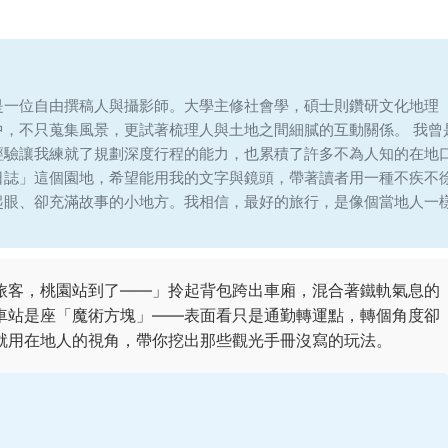
是一位自由撰稿人與攝影師。大學主修社會學，碩士則鑽研文化地理
中，不只蒐集風景，更試著梳理人與土地之間細膩的互動關係。 我曾
經驗讓我練就了規劃深度行程的能力，也累積了許多不為人知的在地
日誌」這個園地，希望能用我的文字與鏡頭，帶著讀者用一種不疾不
起眼、卻充滿故事的小地方。我相信，最好的旅行，是像個當地人一
旅客，桃園站到了——」拎起背包跨出車廂，混合著鐵軌氣息的
車站是座「魔術方塊」——表面看只是通勤轉運點，轉個角度卻
就用在地人的視角，帶你挖出那些觀光手冊沒寫的玩法。