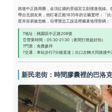
踏進中正路商圈，金頂紅牆的景福宮立刻撞進視線。
帶台北朋友來，他盯著正殿1835年的古匾驚呼：「
星井容易被忽略，但導覽志工說這裡藏著地理密碼：
?地址：桃園區中正路208號
⏰營業時間：05:30-21:30（夜間打燈超好拍）
?門票：免費參拜
?交通：車站步行7分鐘直達｜出口左轉大同路接中
新民老街：時間膠囊裡的巴洛