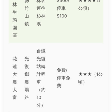
縣
林客
$300/
★★★★☆（2
林
竹
運往
停車
公頃）
生
山
杉林
$100
態
鎮
溪
園
區
台鐵
花
光
光復
蓮
復
站轉
免費/
大
鄉
計程
★★★（1公
停車免
農
農
車
頃）
費
大
場
（約
富
路
10
分）