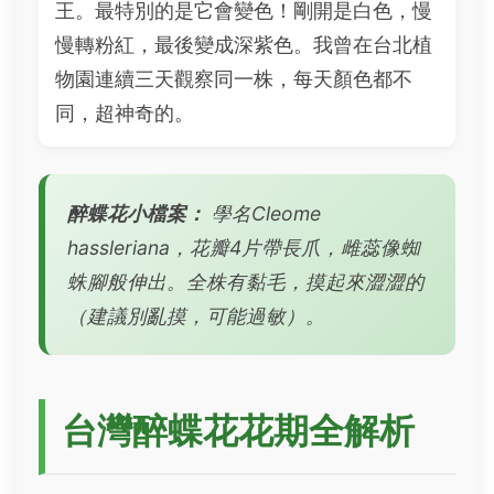
王。最特別的是它會變色！剛開是白色，慢
慢轉粉紅，最後變成深紫色。我曾在台北植
物園連續三天觀察同一株，每天顏色都不
同，超神奇的。
醉蝶花小檔案：
學名Cleome
hassleriana，花瓣4片帶長爪，雌蕊像蜘
蛛腳般伸出。全株有黏毛，摸起來澀澀的
（建議別亂摸，可能過敏）。
台灣醉蝶花花期全解析