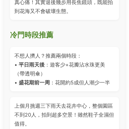
真心痛！其實退後幾步用長焦鏡頭，既能拍
到花海又不會破壞生態。
冷門時段推薦
不想人擠人？推薦兩個時段：
•
平日雨天後
：遊客少+花瓣沾水珠更美
（帶透明傘）
•
盛花期前一周
：花開約5成但人潮少一半
上個月挑週三下雨天去花卉中心，整個園區
不到20人，拍到超多空景！雖然鞋子全濕但
值得。