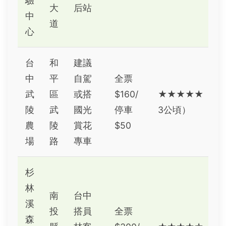
驗
大
后站
中
道
心
台
和
建議
中
平
自駕
全票
武
區
或搭
$160/
★★★★★（逾
陵
武
國光
停車
3公頃）
農
陵
賞花
$50
場
路
專車
杉
林
南
台中
溪
投
搭員
全票
森