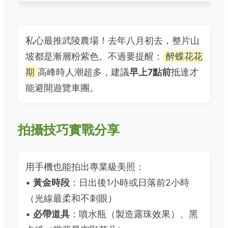
私心最推武陵農場！去年八月初去，整片山
坡都是漸層粉紫色。不過要提醒：
醉蝶花花
期
高峰時人潮超多，建議
早上7點前
抵達才
能避開遊覽車團。
拍攝技巧實戰分享
用手機也能拍出專業級美照：
•
黃金時段
：日出後1小時或日落前2小時
（光線最柔和不刺眼）
•
必帶道具
：噴水瓶（製造露珠效果）、黑