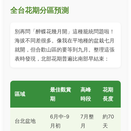
全台花期分區預測
別再問「醉蝶花幾月開」這種籠統問題啦！
海拔不同差很多。像我在平地種的盆栽七月
就開，但合歡山區的要等到九月。整理這張
表時發現，北部花期普遍比南部早結束：
最佳觀賞
高峰
花期
區域
期
時段
長度
6月中-9
7月整
約70
台北盆地
月初
月
天