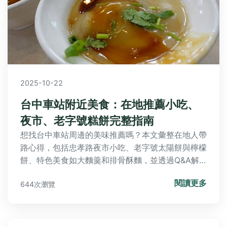
2025-10-22
台中車站附近美食：在地推薦小吃、
夜市、老字號糕餅完整指南
想找台中車站周邊的美味推薦嗎？本文彙整在地人帶
路心得，包括忠孝路夜市小吃、老字號太陽餅與檸檬
餅、特色美食如大麵羹和排骨酥麵，並透過Q&A解
答下午時段營業店家、集中地點與適合親子的環境，
閱讀更多
644次瀏覽
讓你輕鬆規劃完美美食之旅。