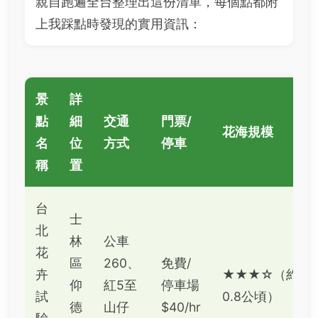
親自跑遍全台整理出這份清單，每個點都附
上我踩點時發現的實用資訊：
景
詳
點
細
交通
門票/
花海規模
名
位
方式
停車
稱
置
台
士
北
林
公車
花
區
260、
免費/
卉
★★★☆（約
仰
紅5至
停車場
試
0.8公頃）
德
山仔
$40/hr