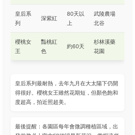
皇后系
80天以
武陵農場
深紫紅
列
上
北谷
櫻桃女
豔桃紅
杉林溪藥
約60天
王
色
花園
皇后系列最耐熱，去年九月在大太陽下仍開
得很好。櫻桃女王雖然花期短，但顏色飽和
度超高，拍近照超美。
最後提醒：各園區每年會微調種植區域，出