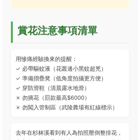
賞花注意事項清單
用慘痛經驗換來的提醒：
✓ 必帶驅蚊液（花叢邊小黑蚊超兇）
✓ 準備摺疊凳（低角度拍攝更方便）
✓ 穿防滑鞋（清晨露水地滑）
✗ 勿摘花（罰款最高$6000）
✗ 勿闖入管制區（武陵農場有紅線標示）
去年在杉林溪看到有人為拍照壓倒整排花，