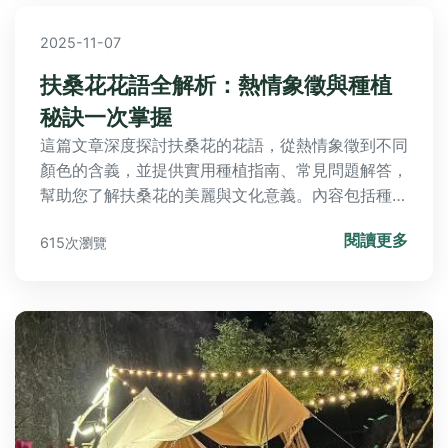
2025-11-07
扶桑花花語全解析：熱情象徵與種植
秘訣一次掌握
這篇文章深度探討扶桑花的花語，從熱情象徵到不同
顏色的含義，並提供實用種植指南、常見問題解答，
幫助您了解扶桑花的美麗與文化意義。內容包括種植
條件、養護技巧和個人經驗分享，讓您輕鬆成為扶桑
閱讀更多
615次瀏覽
花愛好者。