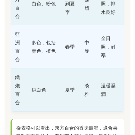
白色、粉色
到夏
照，排
百
烈
季
水良好
合
亞
全日
洲
多色，包括
中
春季
照，耐
百
黃色、橙色
等
寒
合
鐵
炮
淡
溫暖濕
純白色
夏季
百
雅
潤
合
從表格可以看出，東方百合的香味最濃，適合喜