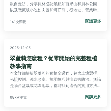
親自走訪，分享員林必訪景點如百果山和員林公園，
以及隱藏版小吃如肉圓和蚵仔煎，從地址、營業時間
到交通路線完整解析，助你規劃完美行程。
閱讀更多
141次瀏覽
2025-12-05
翠蘆莉怎麼種？從零開始的完整種植
教學指南
本文詳細解析翠蘆莉的種植全過程，包含土壤選擇、
光照控制、澆水頻率、施肥技巧與病蟲害防治。無論
是陽台盆栽或花園地栽，都能找到適合的實用方法，
並分享個人成功與失敗經驗，幫助您解決所有種植疑
閱讀更多
687次瀏覽
問。