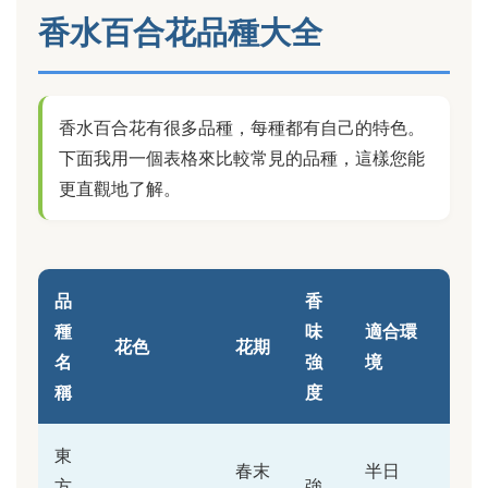
香水百合花品種大全
香水百合花有很多品種，每種都有自己的特色。
下面我用一個表格來比較常見的品種，這樣您能
更直觀地了解。
品
香
種
味
適合環
花色
花期
名
強
境
稱
度
東
春末
半日
方
強