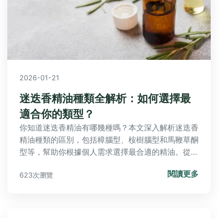
2026-01-21
迷迭香精油種類全解析：如何選擇最
適合你的類型？
你知道迷迭香精油有哪幾種嗎？本文深入解析迷迭香
精油種類的區別，包括樟腦型、桉樹腦型和馬鞭草酮
型等，幫助你根據個人需求選擇最合適的精油。從功
效、使用禁忌到選購技巧，一次解答所有疑問，提升
閱讀更多
623次瀏覽
你的精油使用體驗。