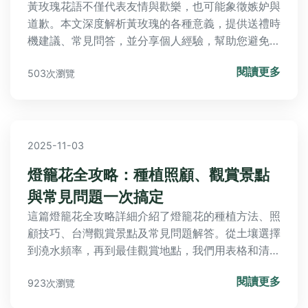
黃玫瑰花語不僅代表友情與歡樂，也可能象徵嫉妒與
道歉。本文深度解析黃玫瑰的各種意義，提供送禮時
機建議、常見問答，並分享個人經驗，幫助您避免誤
解，正確表達心意。內容涵蓋歷史起源、實用指南與
閱讀更多
503次瀏覽
台灣本地觀點，讓您徹底了解黃玫瑰花語的奧秘。
2025-11-03
燈籠花全攻略：種植照顧、觀賞景點
與常見問題一次搞定
這篇燈籠花全攻略詳細介紹了燈籠花的種植方法、照
顧技巧、台灣觀賞景點及常見問題解答。從土壤選擇
到澆水頻率，再到最佳觀賞地點，我們用表格和清單
整理實用資訊，幫助你輕鬆養護燈籠花，解決所有疑
閱讀更多
923次瀏覽
難雜症。無論是園藝新手還是愛好者，都能找到所需
內容。