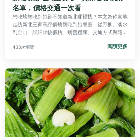
名單，價格交通一次看
想吃螃蟹吃到飽卻不知道新北哪裡找？本文為你實地
走訪新北三家高評價螃蟹吃到飽餐廳，從野柳、淡水
到金山，詳細比較價格、螃蟹種類、交通方式與隱藏
吃法，讓你不再踩雷，輕鬆享受海鮮盛宴。
閱讀更多
433次瀏覽