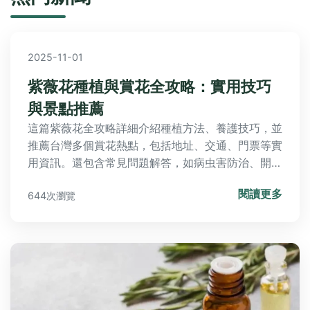
2025-11-01
紫薇花種植與賞花全攻略：實用技巧
與景點推薦
這篇紫薇花全攻略詳細介紹種植方法、養護技巧，並
推薦台灣多個賞花熱點，包括地址、交通、門票等實
用資訊。還包含常見問題解答，如病虫害防治、開花
不順等，幫助您從新手變專家。無論是家庭園藝或旅
閱讀更多
644次瀏覽
遊規劃，都能找到有價值的參考。