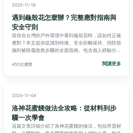
2025-11-18
遇到龜殼花怎麼辦？完整應對指南與
安全守則
當你在台灣的戶外環境中看到龜殼花時，該如何正確
應對？本文提供從識別特徵、安全距離保持、預防措
施到被咬傷急救步驟的全面指南。包含個人經驗分
享、常見錯誤解析和實用問答，幫助您在山區、郊遊
閱讀更多
450次瀏覽
或日常活動中避免危險，確保安全。內容基於專業知
識和真實案例，實用性強，解決所有潛在疑問。
2025-11-04
洛神花蜜餞做法全攻略：從材料到步
驟一次學會
這篇文章詳細介紹了洛神花蜜餞的做法，包括所需材