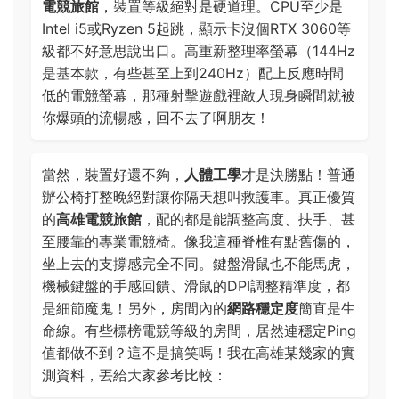
電競旅館
，裝置等級絕對是硬道理。CPU至少是
Intel i5或Ryzen 5起跳，顯示卡沒個RTX 3060等
級都不好意思說出口。高重新整理率螢幕（144Hz
是基本款，有些甚至上到240Hz）配上反應時間
低的電競螢幕，那種射擊遊戲裡敵人現身瞬間就被
你爆頭的流暢感，回不去了啊朋友！
當然，裝置好還不夠，
人體工學
才是決勝點！普通
辦公椅打整晚絕對讓你隔天想叫救護車。真正優質
的
高雄電競旅館
，配的都是能調整高度、扶手、甚
至腰靠的專業電競椅。像我這種脊椎有點舊傷的，
坐上去的支撐感完全不同。鍵盤滑鼠也不能馬虎，
機械鍵盤的手感回饋、滑鼠的DPI調整精準度，都
是細節魔鬼！另外，房間內的
網路穩定度
簡直是生
命線。有些標榜電競等級的房間，居然連穩定Ping
值都做不到？這不是搞笑嗎！我在高雄某幾家的實
測資料，丟給大家參考比較：