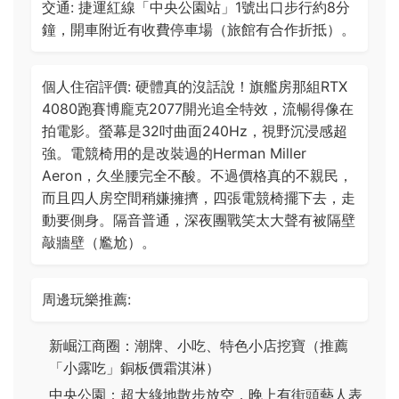
交通: 捷運紅線「中央公園站」1號出口步行約8分
鐘，開車附近有收費停車場（旅館有合作折抵）。
個人住宿評價: 硬體真的沒話說！旗艦房那組RTX
4080跑賽博龐克2077開光追全特效，流暢得像在
拍電影。螢幕是32吋曲面240Hz，視野沉浸感超
強。電競椅用的是改裝過的Herman Miller
Aeron，久坐腰完全不酸。不過價格真的不親民，
而且四人房空間稍嫌擁擠，四張電競椅擺下去，走
動要側身。隔音普通，深夜團戰笑太大聲有被隔壁
敲牆壁（尷尬）。
周邊玩樂推薦:
新崛江商圈：潮牌、小吃、特色小店挖寶（推薦
「小露吃」銅板價霜淇淋）
中央公園：超大綠地散步放空，晚上有街頭藝人表