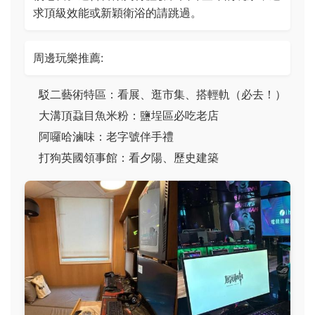
求頂級效能或新穎衛浴的請跳過。
周邊玩樂推薦:
駁二藝術特區：看展、逛市集、搭輕軌（必去！）
大溝頂蝨目魚米粉：鹽埕區必吃老店
阿囉哈滷味：老字號伴手禮
打狗英國領事館：看夕陽、歷史建築