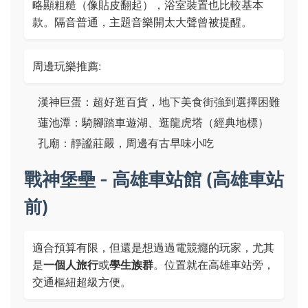
略顯粗糙（像貼皮翻起），浴室裝置也比較基本
款。隔音普通，主題音樂開太大聲曾被提醒。
周邊玩樂推薦:
漢神巨蛋：超好逛百貨，地下美食街強到選擇困難
蓮池潭：騎腳踏車遊湖、逛龍虎塔（經典地標）
孔廟：靜謐莊嚴，周邊有古早味小吃
戰神堡壘 - 高雄車站館 (高雄車站
前)
適合預算有限，但還是想過過電競癮的玩家，尤其
是
一個人旅行
或
學生族群
。位置就在高雄車站旁，
交通樞紐超級方便。