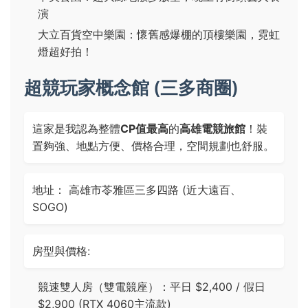
演
大立百貨空中樂園：懷舊感爆棚的頂樓樂園，霓虹
燈超好拍！
超競玩家概念館 (三多商圈)
這家是我認為整體
CP值最高
的
高雄電競旅館
！裝
置夠強、地點方便、價格合理，空間規劃也舒服。
地址： 高雄市苓雅區三多四路 (近大遠百、
SOGO)
房型與價格:
競速雙人房（雙電競座）：平日 $2,400 / 假日
$2,900 (RTX 4060主流款)