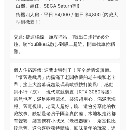
白機、超任、SEGA Saturn等!)
街機四人房：平日 $4,000 / 假日 $4,800 (內藏大
型街機臺！)
交通: 捷運橘線「鹽埕埔站」1號出口步行約6分
鐘。騎YouBike或散步到駁二超近。開車找車位稍
難。
個人住宿評價: 這間太特別了！完全是情懷無價。
「懷舊遊戲房」內擺滿了老闆收藏的老主機和老卡
帶，接上大螢幕玩超級瑪莉歐或快打旋風II，感動
到不行（淚）。現代電競裝置（RTX 3060等級）
當然也有，滿足兩種需求。裝潢超用心，滿滿老海
報、舊電視牆。老闆人超好，晚上還會分享他的收
藏故事。缺點是老房子隔音真的差，木地板走路都
有聲響，裝置偶有小狀況（老機器嘛），浴室也比
較老舊。適合喜歡獨特體驗、回味童年的玩家，追