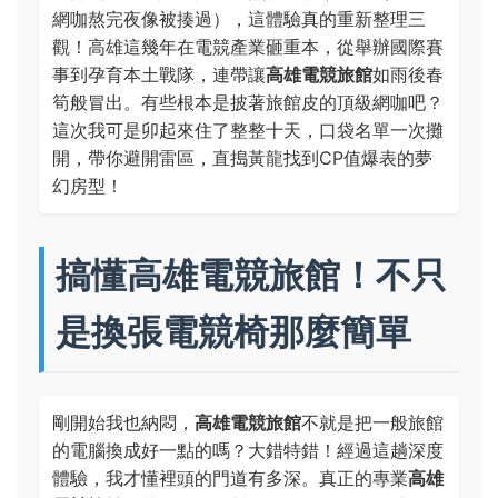
網咖熬完夜像被揍過），這體驗真的重新整理三
觀！高雄這幾年在電競產業砸重本，從舉辦國際賽
事到孕育本土戰隊，連帶讓
高雄電競旅館
如雨後春
筍般冒出。有些根本是披著旅館皮的頂級網咖吧？
這次我可是卯起來住了整整十天，口袋名單一次攤
開，帶你避開雷區，直搗黃龍找到CP值爆表的夢
幻房型！
搞懂高雄電競旅館！不只
是換張電競椅那麼簡單
剛開始我也納悶，
高雄電競旅館
不就是把一般旅館
的電腦換成好一點的嗎？大錯特錯！經過這趟深度
體驗，我才懂裡頭的門道有多深。真正的專業
高雄