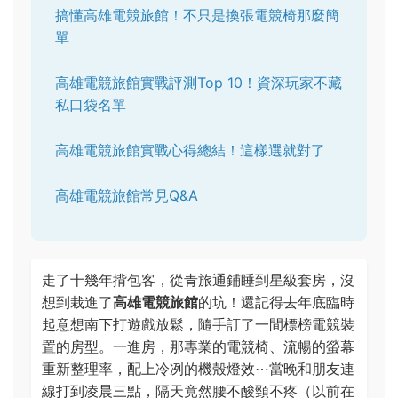
搞懂高雄電競旅館！不只是換張電競椅那麼簡
單
高雄電競旅館實戰評測Top 10！資深玩家不藏
私口袋名單
高雄電競旅館實戰心得總結！這樣選就對了
高雄電競旅館常見Q&A
走了十幾年揹包客，從青旅通鋪睡到星級套房，沒
想到栽進了
高雄電競旅館
的坑！還記得去年底臨時
起意想南下打遊戲放鬆，隨手訂了一間標榜電競裝
置的房型。一進房，那專業的電競椅、流暢的螢幕
重新整理率，配上冷冽的機殼燈效⋯當晚和朋友連
線打到凌晨三點，隔天竟然腰不酸頸不疼（以前在