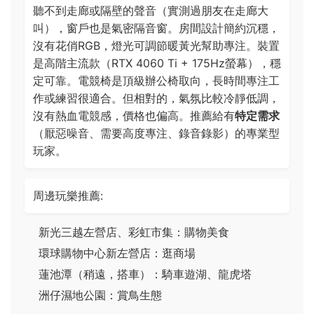
聽不到走廊或隔壁的聲音（實測過朋友在走廊大
叫），窗戶也是氣密隔音窗。房間設計簡約沉穩，
沒有花俏RGB，燈光可調節暖黃光幫助專注。裝置
是高階主流款（RTX 4060 Ti + 175Hz螢幕），穩
定可靠。電競椅是頂級辦公椅取向，長時間專注工
作或練習很適合。但相對的，氣氛比較冷靜低調，
沒有熱血電競感，價格也偏高。推薦給有
特定需求
（厭惡噪音、需要高度專注、錄音錄影）的專業型
玩家。
周邊玩樂推薦:
新光三越左營店、彩虹市集：購物美食
環球購物中心新左營店：逛商場
蓮池潭（稍遠，搭車）：騎車遊湖、龍虎塔
洲仔濕地公園：賞鳥生態