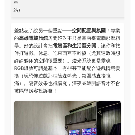
車
站)
差點忘了說另一個重點——
空間配置與氛圍
！專業
的
高雄電競旅館
房間絕對不只是塞兩臺電腦那麼粗
暴。好的設計會把
電競區和生活區分開
，讓你和旅
伴打遊戲、休息、吃東西互不幹擾（尤其連敗時想
靜靜躺床的空間很重要）。燈光系統更是靈魂，
RGB燈效可調是基本，有些甚至能配合遊戲情境變
換（玩恐怖遊戲那種陰森藍光，氛圍感直接拉
滿）。隔音效果也得講究，深夜團戰開語音才不會
被隔壁房客投訴嘛！