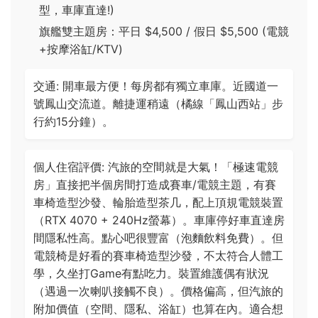
型，車庫直達!)
旗艦雙主題房：平日 $4,500 / 假日 $5,500 (電競
+按摩浴缸/KTV)
交通: 開車最方便！每房都有獨立車庫。近國道一
號鳳山交流道。離捷運稍遠（橘線「鳳山西站」步
行約15分鐘）。
個人住宿評價: 汽旅的空間就是大氣！「極速電競
房」直接把半個房間打造成賽車/電競主題，有賽
車椅造型沙發、輪胎造型茶几，配上頂規電競裝置
（RTX 4070 + 240Hz螢幕）。車庫停好車直達房
間隱私性高。點心吧很豐富（泡麵飲料免費）。但
電競椅是好看的賽車椅造型沙發，不太符合人體工
學，久坐打Game有點吃力。裝置維護偶有狀況
（遇過一次喇叭接觸不良）。價格偏高，但汽旅的
附加價值（空間、隱私、浴缸）也算在內。適合想