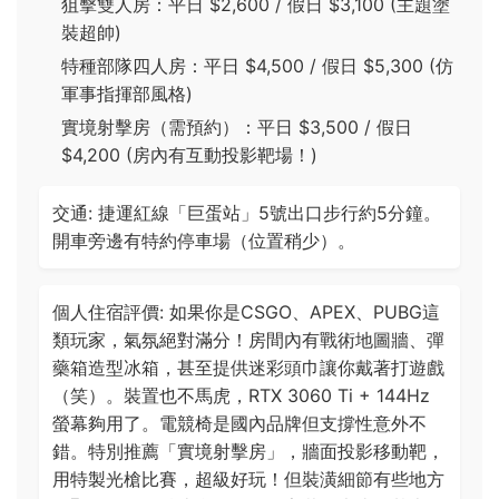
狙擊雙人房：平日 $2,600 / 假日 $3,100 (主題塗
裝超帥)
特種部隊四人房：平日 $4,500 / 假日 $5,300 (仿
軍事指揮部風格)
實境射擊房（需預約）：平日 $3,500 / 假日
$4,200 (房內有互動投影靶場！)
交通: 捷運紅線「巨蛋站」5號出口步行約5分鐘。
開車旁邊有特約停車場（位置稍少）。
個人住宿評價: 如果你是CSGO、APEX、PUBG這
類玩家，氣氛絕對滿分！房間內有戰術地圖牆、彈
藥箱造型冰箱，甚至提供迷彩頭巾讓你戴著打遊戲
（笑）。裝置也不馬虎，RTX 3060 Ti + 144Hz
螢幕夠用了。電競椅是國內品牌但支撐性意外不
錯。特別推薦「實境射擊房」，牆面投影移動靶，
用特製光槍比賽，超級好玩！但裝潢細節有些地方