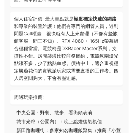
個人住宿評價: 最大賣點就是
極度穩定快速的網路
和專業的裝置維護！他們有專門的網管人員，遇到
問題Call櫃臺，很快就有人上來處理（不像有些旅
館客服一問三不知）。RTX 4060 + 165Hz螢幕組
合穩穩當當。電競椅是DXRacer Master系列，支
撐性不錯。房間裝潢比較商務簡約，電競氛圍燈光
點綴不多，少了點熱血感。價格中上，適合重視穩
定勝過花俏的實戰派玩家或需要直播的工作者。四
人房空間夠大，不會有壓迫感。
周邊玩樂推薦:
中央公園：野餐、散步、看街頭表演
城市光廊（公園內）：晚上點燈後氣氛佳
新田路咖哩街：多家知名咖哩飯聚集（推薦「小荳