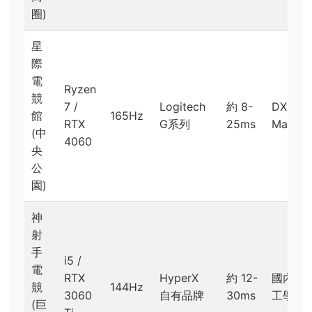
圈)
星
際
電
Ryzen
競
7 /
Logitech
約 8-
DXRace
館
165Hz
RTX
G系列
25ms
Master
(中
4060
央
公
園)
神
射
手
i5 /
電
RTX
HyperX
約 12-
國內品
競
144Hz
3060
自有品牌
30ms
工學椅
(巨