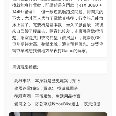
找就能爽打電動，配備雖是入門款（RTX 3060 +
144Hz螢幕），但一般遊戲順跑沒問題。房間真的
不大，尤其單人房放了電競桌椅後，行李箱只能放
床上開了。電競椅是基本款，坐久了腰會酸，我後
來自己帶了腰靠去。隔音比較差，走廊聲音聽得清
楚。浴室是共用或簡易型（依房型），乾淨度OK
但別期待太高。整體來說，適合預算優先、短暫停
留或單純想找個地方熬夜打Game的玩家。
周邊玩樂推薦:
高雄車站：本身就是歷史建築可拍照
建國路電腦街：買3C、找遊戲周邊
後驛商圈：平價服飾、生活用品挖寶
愛河之心：搭公車或騎YouBike過去，夜景浪漫