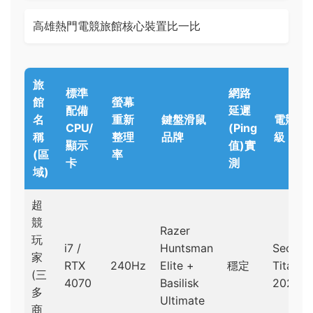
高雄熱門電競旅館核心裝置比一比
旅
標準
網路
館
螢幕
配備
延遲
名
重新
鍵盤滑鼠
電競椅
CPU/
(Ping
稱
整理
品牌
級
顯示
值)實
(區
率
卡
測
域)
超
競
Razer
玩
i7 /
Huntsman
Secretl
家
RTX
240Hz
Elite +
穩定
Titan E
(三
4070
Basilisk
2023
多
Ultimate
商