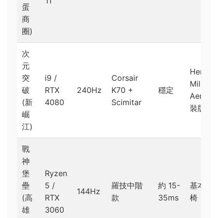
Ti
蛋
商
圈)
次
元
Herma
突
i9 /
Corsair
Miller
破
RTX
240Hz
K70 +
穩定
Aeron 
(新
4080
Scimitar
裝版)
崛
江)
戰
神
堡
Ryzen
壘
5 /
羅技中階
約 15-
基本電
144Hz
(高
RTX
款
35ms
椅
雄
3060