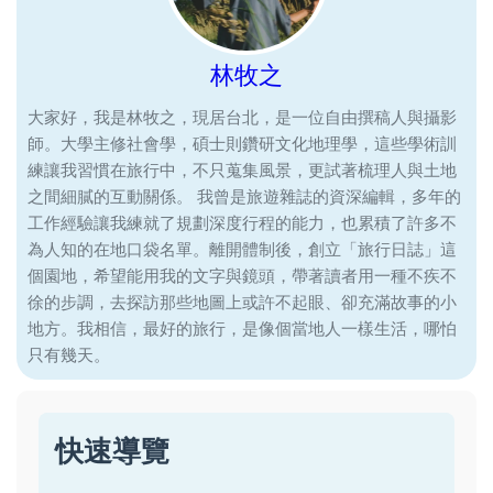
林牧之
大家好，我是林牧之，現居台北，是一位自由撰稿人與攝影
師。大學主修社會學，碩士則鑽研文化地理學，這些學術訓
練讓我習慣在旅行中，不只蒐集風景，更試著梳理人與土地
之間細膩的互動關係。 我曾是旅遊雜誌的資深編輯，多年的
工作經驗讓我練就了規劃深度行程的能力，也累積了許多不
為人知的在地口袋名單。離開體制後，創立「旅行日誌」這
個園地，希望能用我的文字與鏡頭，帶著讀者用一種不疾不
徐的步調，去探訪那些地圖上或許不起眼、卻充滿故事的小
地方。我相信，最好的旅行，是像個當地人一樣生活，哪怕
只有幾天。
快速導覽