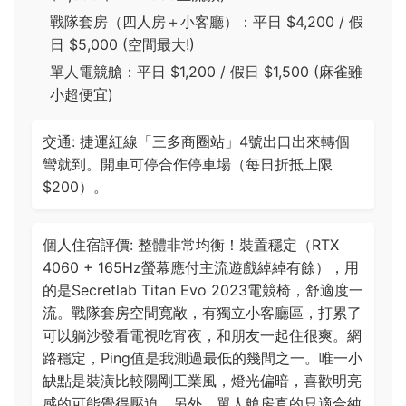
戰隊套房（四人房＋小客廳）：平日 $4,200 / 假
日 $5,000 (空間最大!)
單人電競艙：平日 $1,200 / 假日 $1,500 (麻雀雖
小超便宜)
交通: 捷運紅線「三多商圈站」4號出口出來轉個
彎就到。開車可停合作停車場（每日折抵上限
$200）。
個人住宿評價: 整體非常均衡！裝置穩定（RTX
4060 + 165Hz螢幕應付主流遊戲綽綽有餘），用
的是Secretlab Titan Evo 2023電競椅，舒適度一
流。戰隊套房空間寬敞，有獨立小客廳區，打累了
可以躺沙發看電視吃宵夜，和朋友一起住很爽。網
路穩定，Ping值是我測過最低的幾間之一。唯一小
缺點是裝潢比較陽剛工業風，燈光偏暗，喜歡明亮
感的可能覺得壓迫。另外，單人艙房真的只適合純