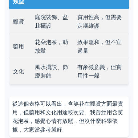
類型
庭院裝飾、盆
實用性高，但需要
觀賞
栽擺設
定期維護
花朵泡茶，助
效果溫和，但不宜
藥用
放鬆
過量
風水擺設、節
有象徵意義，但實
文化
慶裝飾
用性一般
從這個表格可以看出，含笑花在觀賞方面最實
用，但藥用和文化用途較次要。我曾經用含笑
花泡茶，感覺心情有放鬆，但沒什麼科學依
據，大家當參考就好。