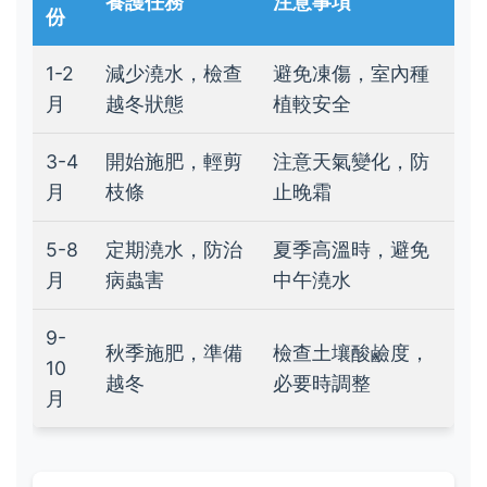
養護任務
注意事項
份
1-2
減少澆水，檢查
避免凍傷，室內種
月
越冬狀態
植較安全
3-4
開始施肥，輕剪
注意天氣變化，防
月
枝條
止晚霜
5-8
定期澆水，防治
夏季高溫時，避免
月
病蟲害
中午澆水
9-
秋季施肥，準備
檢查土壤酸鹼度，
10
越冬
必要時調整
月