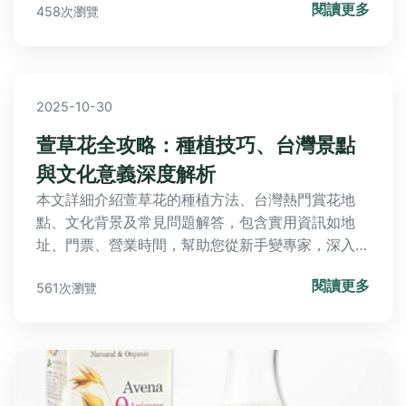
閱讀更多
458次瀏覽
解決您對芍藥功效的所有疑問。
2025-10-30
萱草花全攻略：種植技巧、台灣景點
與文化意義深度解析
本文詳細介紹萱草花的種植方法、台灣熱門賞花地
點、文化背景及常見問題解答，包含實用資訊如地
址、門票、營業時間，幫助您從新手變專家，深入探
索萱草花的忘憂之美。
閱讀更多
561次瀏覽