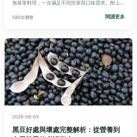
無菜單料理，一次滿足不同預算與口味需求。附上地
址、營業時間與點餐建議，讓你輕鬆規劃埔里美食之
閱讀更多
580次瀏覽
旅。
2026-06-03
黑豆好處與壞處完整解析：從營養到