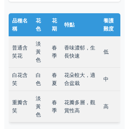
品種名
花
花
養護
特點
稱
色
期
難度
淡
普通含
春
香味濃郁，生
黃
低
笑花
季
長快速
色
白花含
白
春
花朵較大，適
中
笑
色
夏
合盆栽
淡
重瓣含
春
花瓣多層，觀
黃
高
笑
季
賞性高
色