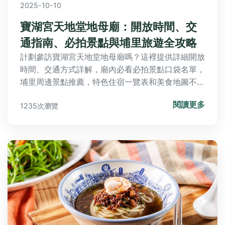
2025-10-10
寶湖宮天地堂地母廟：開放時間、交
通指南、必拍景點與埔里旅遊全攻略
計劃參訪寶湖宮天地堂地母廟嗎？這裡提供詳細開放
時間、交通方式詳解，廟內必看必拍景點口袋名單，
埔里周邊景點推薦，特色住宿一覽表和美食地圖不吃
對不起自己，加上參訪注意事項及常見問題解答，助
閱讀更多
1235次瀏覽
您輕鬆規劃完美行程！