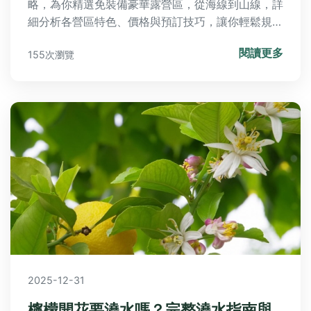
略，為你精選免裝備豪華露營區，從海線到山線，詳
細分析各營區特色、價格與預訂技巧，讓你輕鬆規劃
一趟完美的放空之旅。
閱讀更多
155次瀏覽
2025-12-31
檸檬開花要澆水嗎？完整澆水指南與