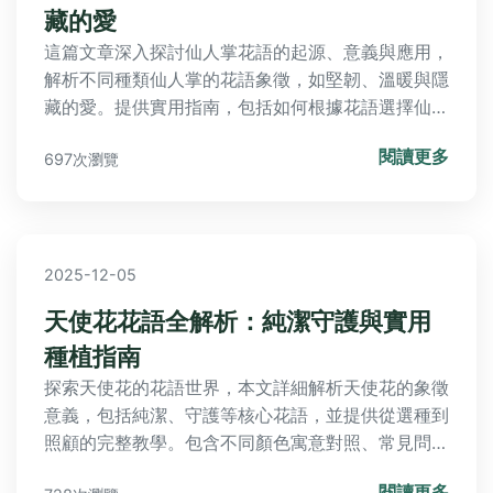
藏的愛
這篇文章深入探討仙人掌花語的起源、意義與應用，
解析不同種類仙人掌的花語象徵，如堅韌、溫暖與隱
藏的愛。提供實用指南，包括如何根據花語選擇仙人
掌、養護技巧，並解答常見問題，幫助讀者在送禮或
閱讀更多
697次瀏覽
裝飾時做出明智決策。內容涵蓋歷史背景、種類比較
和個人經驗分享，實用性強，適合園藝愛好者與一般
讀者。
2025-12-05
天使花花語全解析：純潔守護與實用
種植指南
探索天使花的花語世界，本文詳細解析天使花的象徵
意義，包括純潔、守護等核心花語，並提供從選種到
照顧的完整教學。包含不同顏色寓意對照、常見問題
解答，幫助您輕鬆種植並運用天使花傳遞情感。
閱讀更多