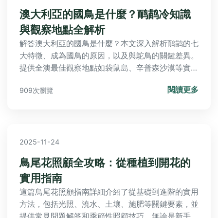
澳大利亞的國鳥是什麼？鸸鹋冷知識
與觀察地點全解析
解答澳大利亞的國鳥是什麼？本文深入解析鸸鹋的七
大特徵、成為國鳥的原因，以及與鴕鳥的關鍵差異。
提供全澳最佳觀察地點如袋鼠島、辛普森沙漠等實用
資訊，並探討鸸鹋在澳洲原住民文化中的地位與經濟
閱讀更多
909次瀏覽
價值。文末附常見問答與安全互動指南，帶你全方位
認識這種不會飛的大鳥！
2025-11-24
鳥尾花照顧全攻略：從種植到開花的
實用指南
這篇鳥尾花照顧指南詳細介紹了從基礎到進階的實用
方法，包括光照、澆水、土壤、施肥等關鍵要素，並
提供常見問題解答和季節性照顧技巧。無論是新手還