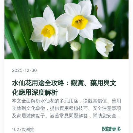
2025-12-30
水仙花用途全攻略：觀賞、藥用與文
化應用深度解析
本文全面解析水仙花的多元用途，從觀賞價值、藥用
功效到文化象徵，提供實用種植技巧、安全注意事項
及家居裝飾點子。涵蓋常見問題解答，幫助您安全有
效地利用水仙花，無論是初學者或愛好者都能獲益。
閱讀更多
1027次瀏覽
探索水仙花用途的奧秘，避免常見錯誤，提升生活品