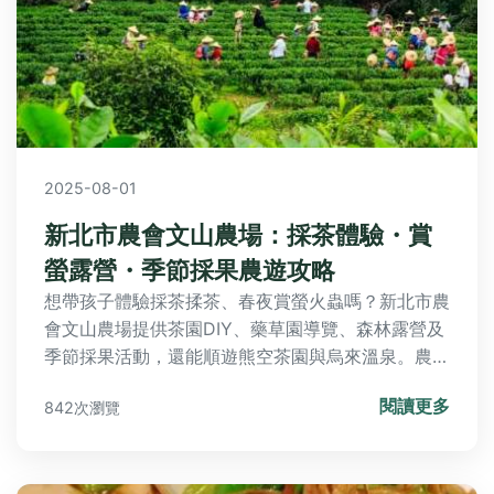
2025-08-01
新北市農會文山農場：採茶體驗・賞
螢露營・季節採果農遊攻略
想帶孩子體驗採茶揉茶、春夜賞螢火蟲嗎？新北市農
會文山農場提供茶園DIY、藥草園導覽、森林露營及
季節採果活動，還能順遊熊空茶園與烏來溫泉。農場
內設茶餐坊，鄰近屈尺古早味與碧潭美食，親子同樂
閱讀更多
842次瀏覽
最佳去處！