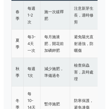
每週
注意新芽生
春
施一次緩釋
1-2
長，適時修
季
肥
次
剪
每3-
每月施液
避免陽光直
夏
4天
肥，開花前
射過強，防
季
一次
加磷鉀肥
曬傷
檢查病蟲
秋
每週
減少施肥，
害，及時處
季
1次
準備過冬
理
每
冬
10-
防寒保護，
暫停施肥
季
14天
避免凍傷