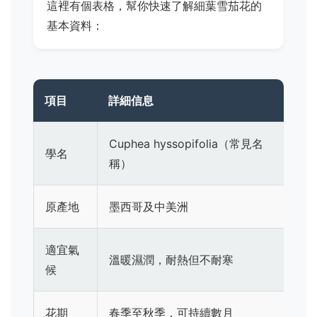
這裡有個表格，幫你快速了解細葉雪茄花的
基本資料：
項目
詳細信息
Cuphea hyssopifolia（常見名
學名
稱）
原產地
墨西哥及中美洲
適宜氣
溫暖濕潤，耐熱但不耐寒
候
花期
春季至秋季，可持續數月