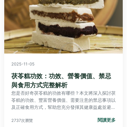
2025-11-05
茯苓糕功效：功效、營養價值、禁忌
與食用方式完整解析
您是否好奇茯苓糕的功效有哪些？本文將深入探討茯
苓糕的功效、豐富營養價值、需要注意的禁忌事項以
及正確食用方式，幫助您充分發揮其健康益處並避免
風險，無論是增強免疫力或日常養生，都能安全享受
閱讀更多
2737次瀏覽
這款傳統點心。