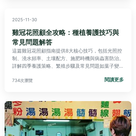
2025-11-30
雞冠花照顧全攻略：種植養護技巧與
常見問題解答
這篇雞冠花照顧指南提供8大核心技巧，包括光照控
制、澆水頻率、土壤配方、施肥時機與病蟲害防治。
詳解四季養護策略、繁殖步驟及常見問題如葉子變黃
處理和不開花解決方案。資深園藝師實戰經驗分享，
閱讀更多
734次瀏覽
幫助你輕鬆種出健康鮮艷的花冠，避免爛根或凍傷等
錯誤。