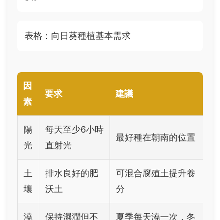
表格：向日葵種植基本需求
因
要求
建議
素
陽
每天至少6小時
最好種在朝南的位置
光
直射光
土
排水良好的肥
可混合腐殖土提升養
壤
沃土
分
澆
保持濕潤但不
夏季每天澆一次，冬