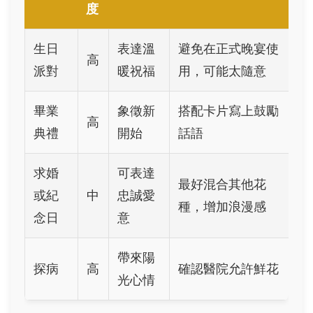
度
生日
表達溫
避免在正式晚宴使
高
派對
暖祝福
用，可能太隨意
畢業
象徵新
搭配卡片寫上鼓勵
高
典禮
開始
話語
求婚
可表達
最好混合其他花
或紀
中
忠誠愛
種，增加浪漫感
念日
意
帶來陽
探病
高
確認醫院允許鮮花
光心情