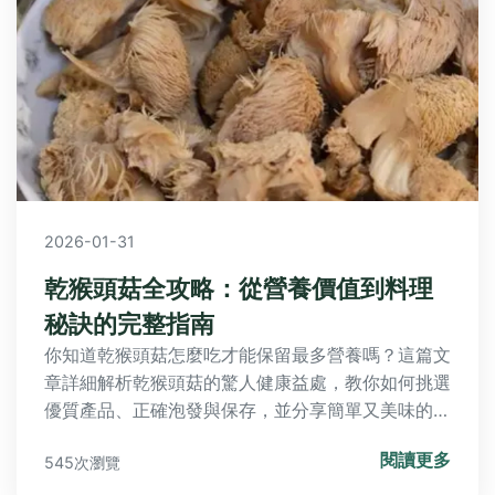
2026-01-31
乾猴頭菇全攻略：從營養價值到料理
秘訣的完整指南
你知道乾猴頭菇怎麼吃才能保留最多營養嗎？這篇文
章詳細解析乾猴頭菇的驚人健康益處，教你如何挑選
優質產品、正確泡發與保存，並分享簡單又美味的家
常食譜，讓新手也能輕鬆上手，享受這項超級食材的
閱讀更多
545次瀏覽
好處。