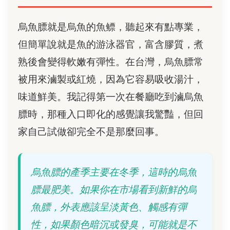
烏魚膘就是烏魚的魚鳔，聽起來有點專業，
但簡單說就是魚的游泳器官，富含膠質，煮
熟後會變得軟嫩有彈性。在台灣，烏魚膘常
被用來滷製或紅燒，因為它容易吸收湯汁，
味道鮮美。我記得第一次在餐廳吃到滷烏魚
膘時，那種入口即化的感覺讓我驚豔，但回
家自己試做卻完全不是那麼回事。
烏魚膘的產季主要在冬季，這時的烏魚
膘最肥美。如果你在市場看到新鮮的烏
魚膘，外表應該呈淡黃色、觸感有彈
性，如果顏色暗沉或發臭，可能就是不