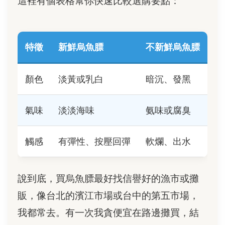
這裡有個表格幫你快速比較選購要點：
特徵
新鮮烏魚膘
不新鮮烏魚膘
顏色
淡黃或乳白
暗沉、發黑
氣味
淡淡海味
氨味或腐臭
觸感
有彈性、按壓回彈
軟爛、出水
說到底，買烏魚膘最好找信譽好的漁市或攤
販，像台北的濱江市場或台中的第五市場，
我都常去。有一次我貪便宜在路邊攤買，結