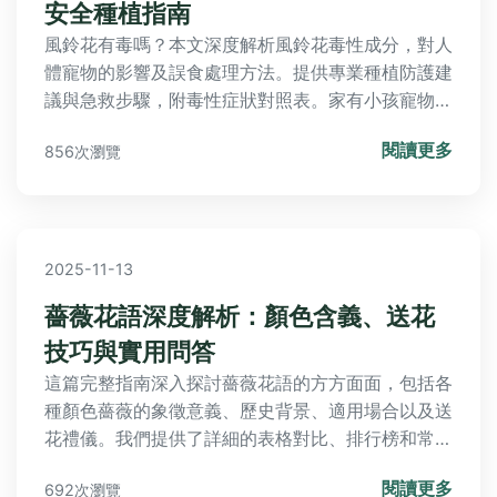
安全種植指南
風鈴花有毒嗎？本文深度解析風鈴花毒性成分，對人
體寵物的影響及誤食處理方法。提供專業種植防護建
議與急救步驟，附毒性症狀對照表。家有小孩寵物必
看的安全指南，讓您安心享受風鈴花之美。
閱讀更多
856次瀏覽
2025-11-13
薔薇花語深度解析：顏色含義、送花
技巧與實用問答
這篇完整指南深入探討薔薇花語的方方面面，包括各
種顏色薔薇的象徵意義、歷史背景、適用場合以及送
花禮儀。我們提供了詳細的表格對比、排行榜和常見
問答，幫助你從初學者變成薔薇花語專家。無論是表
閱讀更多
692次瀏覽
達愛意、友誼或道歉，都能找到最適合的建議。此