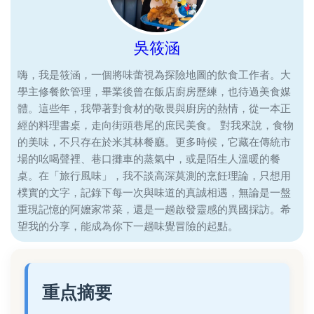
吳筱涵
嗨，我是筱涵，一個將味蕾視為探險地圖的飲食工作者。大
學主修餐飲管理，畢業後曾在飯店廚房歷練，也待過美食媒
體。這些年，我帶著對食材的敬畏與廚房的熱情，從一本正
經的料理書桌，走向街頭巷尾的庶民美食。 對我來說，食物
的美味，不只存在於米其林餐廳。更多時候，它藏在傳統市
場的吆喝聲裡、巷口攤車的蒸氣中，或是陌生人溫暖的餐
桌。在「旅行風味」，我不談高深莫測的烹飪理論，只想用
樸實的文字，記錄下每一次與味道的真誠相遇，無論是一盤
重現記憶的阿嬤家常菜，還是一趟啟發靈感的異國採訪。希
望我的分享，能成為你下一趟味覺冒險的起點。
重点摘要