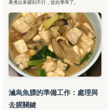
果煮出來腥到不行，從此學乖了。
滷烏魚膘的準備工作：處理與
去腥關鍵