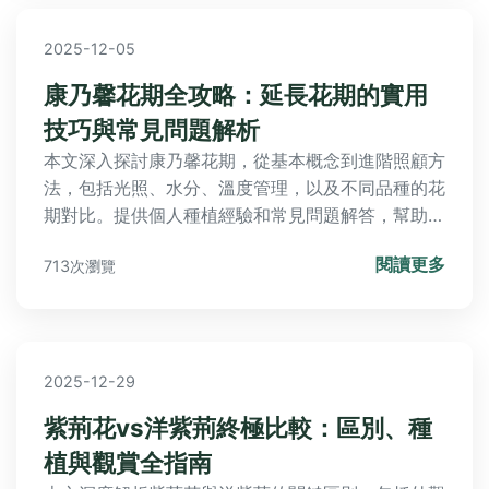
2025-12-05
康乃馨花期全攻略：延長花期的實用
技巧與常見問題解析
本文深入探討康乃馨花期，從基本概念到進階照顧方
法，包括光照、水分、溫度管理，以及不同品種的花
期對比。提供個人種植經驗和常見問題解答，幫助您
讓康乃馨花開更持久、更美麗。內容涵蓋實用技巧、
閱讀更多
713次瀏覽
失敗案例分享，以及如何避免常見錯誤，讓您的園藝
生活更順利。
2025-12-29
紫荊花vs洋紫荊終極比較：區別、種
植與觀賞全指南