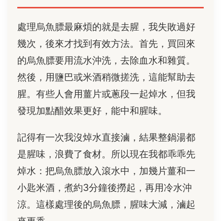
處理烏魚膘最麻煩的就是去腥，我失敗過好
幾次，後來才找到有效方法。首先，買回來
的烏魚膘要用流水沖洗，去除血水和雜質。
然後，用鹽巴或米酒稍微搓洗，這能幫助去
腥。有些人會用薑片或蔥段一起焯水，但我
發現加點醋效果更好，能中和腥味。
記得有一次我沒焯水直接滷，結果整鍋湯都
是腥味，浪費了食材。所以現在我都乖乖先
焯水：把烏魚膘放入滾水中，加幾片薑和一
小匙米酒，煮約3分鐘後撈起，再用冷水沖
涼。這樣處理後的烏魚膘，腥味大減，滷起