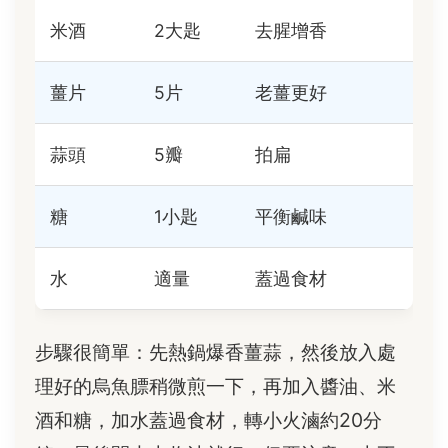
米酒
2大匙
去腥增香
薑片
5片
老薑更好
蒜頭
5瓣
拍扁
糖
1小匙
平衡鹹味
水
適量
蓋過食材
步驟很簡單：先熱鍋爆香薑蒜，然後放入處
理好的烏魚膘稍微煎一下，再加入醬油、米
酒和糖，加水蓋過食材，轉小火滷約20分