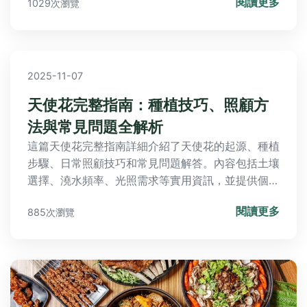
閱讀更多
1029次瀏覽
探索水仙花用途的奧秘，避免常見錯誤，提升生活品
質。
2025-11-07
天使花完整指南：種植技巧、照顧方
法與常見問題全解析
這篇天使花完整指南詳細介紹了天使花的起源、種植
步驟、日常照顧技巧和常見問題解答。內容包括土壤
選擇、澆水頻率、光照需求等實用資訊，並提供個人
種植經驗分享，幫助您從新手變專家，輕鬆養護美麗
閱讀更多
885次瀏覽
的天使花。