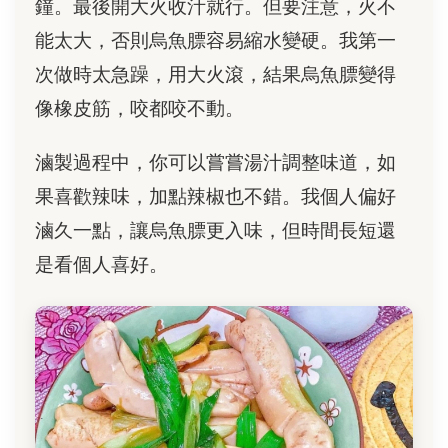
鐘。最後開大火收汁就行。但要注意，火不
能太大，否則烏魚膘容易縮水變硬。我第一
次做時太急躁，用大火滾，結果烏魚膘變得
像橡皮筋，咬都咬不動。
滷製過程中，你可以嘗嘗湯汁調整味道，如
果喜歡辣味，加點辣椒也不錯。我個人偏好
滷久一點，讓烏魚膘更入味，但時間長短還
是看個人喜好。