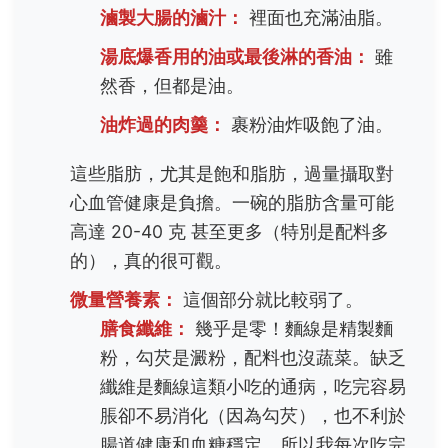
滷製大腸的滷汁：
裡面也充滿油脂。
湯底爆香用的油或最後淋的香油：
雖
然香，但都是油。
油炸過的肉羹：
裹粉油炸吸飽了油。
這些脂肪，尤其是飽和脂肪，過量攝取對
心血管健康是負擔。一碗的脂肪含量可能
高達 20-40 克 甚至更多（特別是配料多
的），真的很可觀。
微量營養素：
這個部分就比較弱了。
膳食纖維：
幾乎是零！麵線是精製麵
粉，勾芡是澱粉，配料也沒蔬菜。缺乏
纖維是麵線這類小吃的通病，吃完容易
脹卻不易消化（因為勾芡），也不利於
腸道健康和血糖穩定。所以我每次吃完