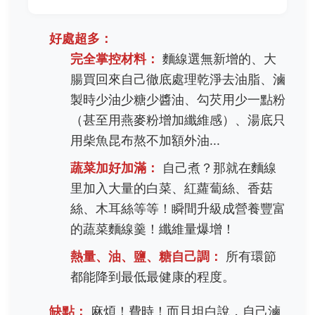
好處超多：
完全掌控材料：
麵線選無新增的、大
腸買回來自己徹底處理乾淨去油脂、滷
製時少油少糖少醬油、勾芡用少一點粉
（甚至用燕麥粉增加纖維感）、湯底只
用柴魚昆布熬不加額外油...
蔬菜加好加滿：
自己煮？那就在麵線
里加入大量的白菜、紅蘿蔔絲、香菇
絲、木耳絲等等！瞬間升級成營養豐富
的蔬菜麵線羹！纖維量爆增！
熱量、油、鹽、糖自己調：
所有環節
都能降到最低最健康的程度。
缺點：
麻煩！費時！而且坦白說，自己滷