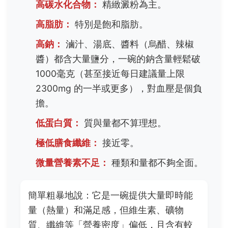
高碳水化合物：
精緻澱粉為主。
高脂肪：
特別是飽和脂肪。
高鈉：
滷汁、湯底、醬料（烏醋、辣椒
醬）都含大量鹽分，一碗的鈉含量輕鬆破
1000毫克（甚至接近每日建議量上限
2300mg 的一半或更多），對血壓是個負
擔。
低蛋白質：
質與量都不算理想。
極低膳食纖維：
接近零。
微量營養素不足：
種類和量都不夠全面。
簡單粗暴地說：它是一碗提供大量即時能
量（熱量）和滿足感，但維生素、礦物
質、纖維等「營養密度」偏低，且含有較