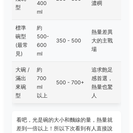
400
濃稠
型
ml
標準
約
熱量差異
碗型
500-
350 - 500
大的主戰
(最常
600
場
見)
ml
大碗 /
約
追求飽足
滿出
700
感首選，
500 - 700+
來碗
ml
熱量也驚
型
以上
人
看吧，光是碗的大小和麵線的量，熱量就
差到一倍以上！所以下次看到有人直接說