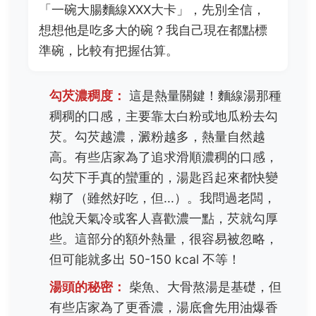
「一碗大腸麵線XXX大卡」，先別全信，
想想他是吃多大的碗？我自己現在都點標
準碗，比較有把握估算。
勾芡濃稠度：
這是熱量關鍵！麵線湯那種
稠稠的口感，主要靠太白粉或地瓜粉去勾
芡。勾芡越濃，澱粉越多，熱量自然越
高。有些店家為了追求滑順濃稠的口感，
勾芡下手真的蠻重的，湯匙舀起來都快變
糊了（雖然好吃，但...）。我問過老闆，
他說天氣冷或客人喜歡濃一點，芡就勾厚
些。這部分的額外熱量，很容易被忽略，
但可能就多出 50-150 kcal 不等！
湯頭的秘密：
柴魚、大骨熬湯是基礎，但
有些店家為了更香濃，湯底會先用油爆香