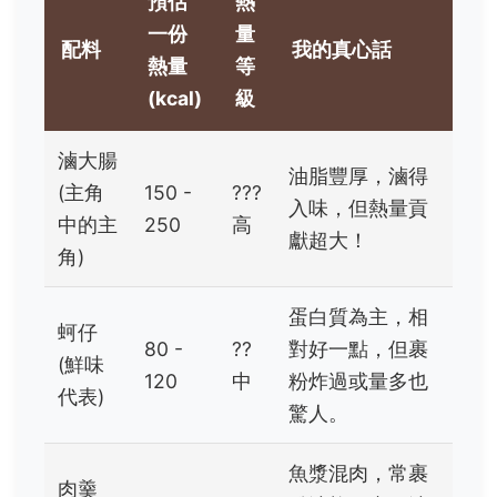
預估
熱
一份
量
配料
我的真心話
熱量
等
(kcal)
級
滷大腸
油脂豐厚，滷得
(主角
150 -
???
入味，但熱量貢
中的主
250
高
獻超大！
角)
蛋白質為主，相
蚵仔
80 -
??
對好一點，但裹
(鮮味
120
中
粉炸過或量多也
代表)
驚人。
魚漿混肉，常裹
肉羹