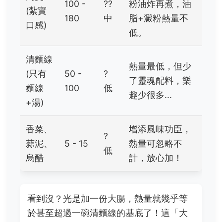
100 -
??
粉油炸再煮，油
(紮實
180
中
脂+澱粉熱量不
口感)
低。
清麵線
熱量最低，但少
(只有
50 -
?
了靈魂配料，樂
麵線
100
低
趣少很多...
+湯)
香菜、
增添風味功臣，
?
蒜泥、
5 - 15
熱量可忽略不
低
烏醋
計，放心加！
看到沒？光是加一份大腸，熱量就幾乎等
於甚至超過一碗清麵線的基底了！這「大