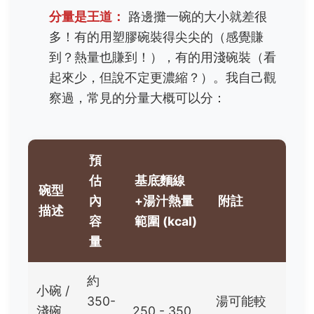
分量是王道：
路邊攤一碗的大小就差很
多！有的用塑膠碗裝得尖尖的（感覺賺
到？熱量也賺到！），有的用淺碗裝（看
起來少，但說不定更濃縮？）。我自己觀
察過，常見的分量大概可以分：
預
估
基底麵線
碗型
內
+湯汁熱量
附註
描述
容
範圍 (kcal)
量
約
小碗 /
350-
湯可能較
淺碗
250 - 350