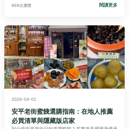
閱讀更多
669次瀏覽
率、病蟲害防治等，解決所有種植過程中的疑問。
2026-04-02
安平老街蜜餞選購指南：在地人推薦
必買清單與隱藏版店家
到台南安平老街只知道買蝦餅？其實巷弄裡藏著傳承