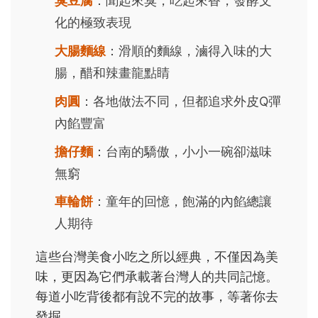
臭豆腐
：聞起來臭，吃起來香，發酵文
化的極致表現
大腸麵線
：滑順的麵線，滷得入味的大
腸，醋和辣畫龍點睛
肉圓
：各地做法不同，但都追求外皮Q彈
內餡豐富
擔仔麵
：台南的驕傲，小小一碗卻滋味
無窮
車輪餅
：童年的回憶，飽滿的內餡總讓
人期待
這些台灣美食小吃之所以經典，不僅因為美
味，更因為它們承載著台灣人的共同記憶。
每道小吃背後都有說不完的故事，等著你去
發掘。