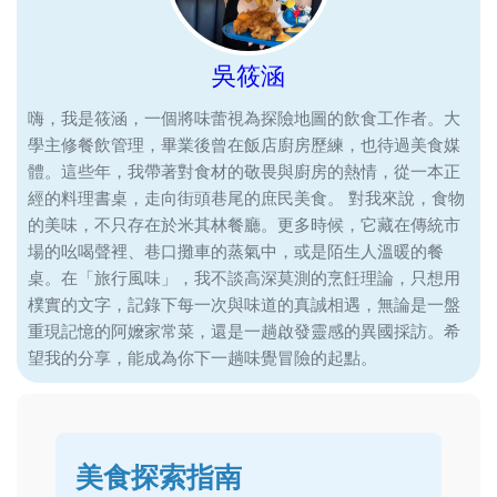
吳筱涵
嗨，我是筱涵，一個將味蕾視為探險地圖的飲食工作者。大
學主修餐飲管理，畢業後曾在飯店廚房歷練，也待過美食媒
體。這些年，我帶著對食材的敬畏與廚房的熱情，從一本正
經的料理書桌，走向街頭巷尾的庶民美食。 對我來說，食物
的美味，不只存在於米其林餐廳。更多時候，它藏在傳統市
場的吆喝聲裡、巷口攤車的蒸氣中，或是陌生人溫暖的餐
桌。在「旅行風味」，我不談高深莫測的烹飪理論，只想用
樸實的文字，記錄下每一次與味道的真誠相遇，無論是一盤
重現記憶的阿嬤家常菜，還是一趟啟發靈感的異國採訪。希
望我的分享，能成為你下一趟味覺冒險的起點。
美食探索指南