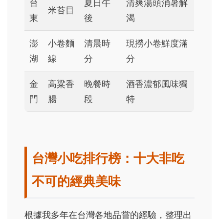
台
夏日午
清爽湯頭消暑解
米苔目
東
後
渴
澎
小卷麵
清晨時
現撈小卷鮮度滿
湖
線
分
分
金
高粱香
晚餐時
酒香濃郁風味獨
門
腸
段
特
台灣小吃排行榜：十大非吃
不可的經典美味
根據我多年在台灣各地品嘗的經驗，整理出