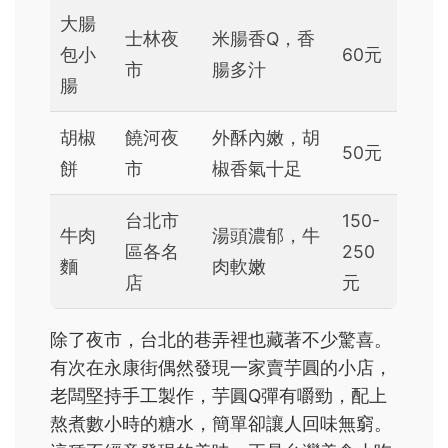
大腸
士林夜
米腸香Q，香
包小
60元
市
腸多汁
腸
胡椒
饒河夜
外酥內嫩，胡
50元
餅
市
椒香氣十足
台北市
150-
牛肉
湯頭濃郁，牛
區各名
250
麵
肉軟嫩
店
元
除了夜市，台北的巷弄裡也藏著不少驚喜。
有次在永康街偶然發現一家賣芋圓的小店，
老闆堅持手工製作，芋圓Q彈有嚼勁，配上
熬煮數小時的糖水，簡單卻讓人回味無窮。