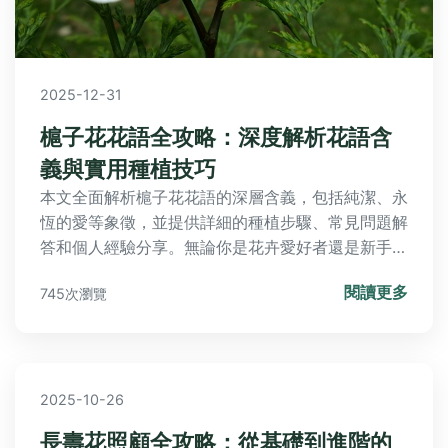
2025-12-31
槴子花花語全攻略：深度解析花語含
義與實用種植技巧
本文全面解析槴子花花語的深層含義，包括純潔、永
恆的愛等象徵，並提供詳細的種植步驟、常見問題解
答和個人經驗分享。無論你是花卉愛好者還是新手，
都能學習到如何成功種植和照顧栀子花，解決葉子發
閱讀更多
745次瀏覽
黃、不開花等難題。
2025-10-26
長壽花照顧全攻略：從基礎到進階的