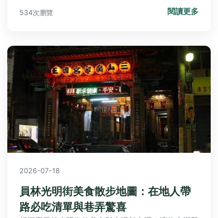
整體環境舒適度，品嚐莊園內早餐晚餐隱藏美食，探
閱讀更多
534次瀏覽
索周邊順遊景點推薦，還有Q&A解惑規劃疑問，一
次掌握完美行程！
2026-07-18
員林光明街美食散步地圖：在地人帶
路必吃清單與巷弄驚喜