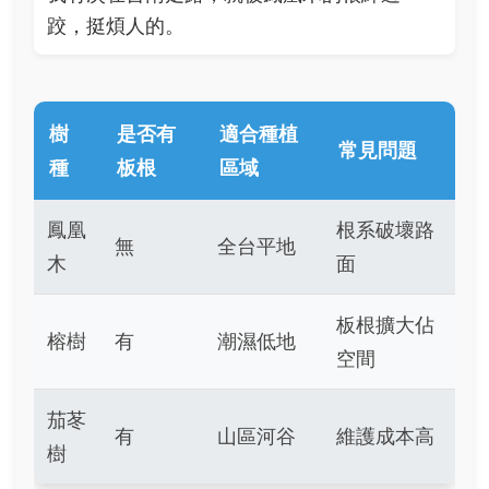
跤，挺煩人的。
樹
是否有
適合種植
常見問題
種
板根
區域
鳳凰
根系破壞路
無
全台平地
木
面
板根擴大佔
榕樹
有
潮濕低地
空間
茄苳
有
山區河谷
維護成本高
樹