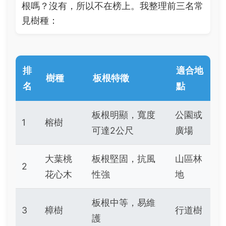
根嗎？沒有，所以不在榜上。我整理前三名常
見樹種：
排
適合地
樹種
板根特徵
名
點
板根明顯，寬度
公園或
1
榕樹
可達2公尺
廣場
大葉桃
板根堅固，抗風
山區林
2
花心木
性強
地
板根中等，易維
3
樟樹
行道樹
護