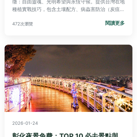
徵：自由靈魂、光明希望與永恆守候。提供台灣在地
種植實戰技巧，包含土壤配方、病蟲害防治（炭疽
病、粉介殼蟲）與開花秘訣，並比較12種常見品種
閱讀更多
472次瀏覽
特性。精選全台五大人氣觀賞景點如新社沐心泉農
場、杉林溪花卉中心，附交通攻略與花藝應用選購要
點。文末QA解答毒性疑慮與盆栽養護常見問題。
2026-01-24
彰化夜景免費：TOP 10 必去景點與