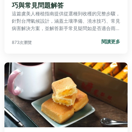
巧與常見問題解答
這篇虞美人種植指南提供從選種到收穫的完整步驟，
針對台灣氣候設計，涵蓋土壤準備、澆水技巧、常見
病害解決方案，並解答新手常見疑問如是否適合雨季
種植。內含實用表格比較品種特性，助你輕鬆打造花
閱讀更多
873次瀏覽
園美景。