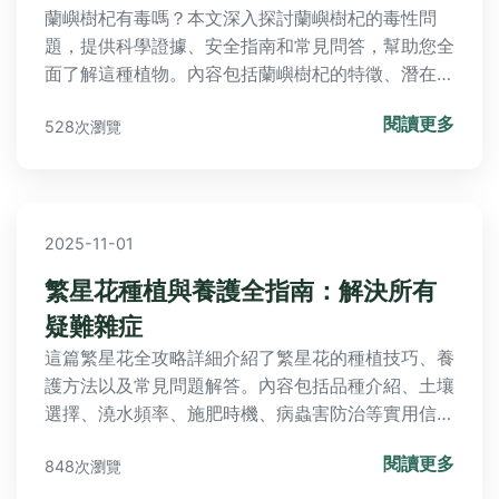
蘭嶼樹杞有毒嗎？本文深入探討蘭嶼樹杞的毒性問
題，提供科學證據、安全指南和常見問答，幫助您全
面了解這種植物。內容包括蘭嶼樹杞的特徵、潛在風
險、誤食處理方法，以及傳統用途，確保您能安全應
閱讀更多
528次瀏覽
對。
2025-11-01
繁星花種植與養護全指南：解決所有
疑難雜症
這篇繁星花全攻略詳細介紹了繁星花的種植技巧、養
護方法以及常見問題解答。內容包括品種介紹、土壤
選擇、澆水頻率、施肥時機、病蟲害防治等實用信
息，並分享個人經驗與負面評價，幫助園藝愛好者從
閱讀更多
848次瀏覽
新手到專家都能成功種植繁星花。無論你是想美化庭
院還是室內盆栽，這篇文章提供全面指南，解決所有