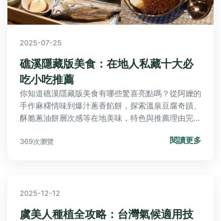
2025-07-25
礁溪隱藏版美食：在地人私藏十大必
吃小吃推薦
你知道礁溪隱藏版美食有哪些驚喜亮點嗎？從阿嬤的
手作麻糬情味到爆汁蔥香餡餅，探索溫泉豆腐奇蹟、
酥脆蔥油餅層次感等在地美味，特色與推薦理由完整
解析。搭配阿財的探訪秘訣與常見問答，實用資訊助
閱讀更多
369次瀏覽
你輕鬆尋味礁溪美食之旅！
2025-12-12
虞美人種植全攻略：台灣氣候適用技