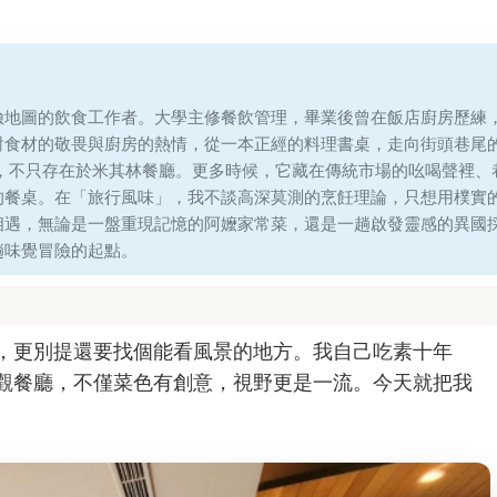
險地圖的飲食工作者。大學主修餐飲管理，畢業後曾在飯店廚房歷練
對食材的敬畏與廚房的熱情，從一本正經的料理書桌，走向街頭巷尾
味，不只存在於米其林餐廳。更多時候，它藏在傳統市場的吆喝聲裡、
的餐桌。在「旅行風味」，我不談高深莫測的烹飪理論，只想用樸實
相遇，無論是一盤重現記憶的阿嬤家常菜，還是一趟啟發靈感的異國
趟味覺冒險的起點。
，更別提還要找個能看風景的地方。我自己吃素十年
觀餐廳，不僅菜色有創意，視野更是一流。今天就把我