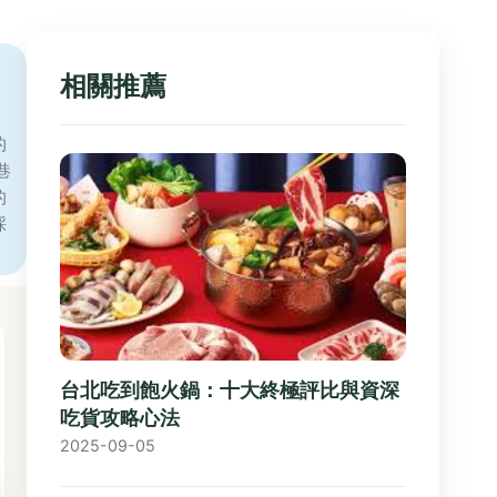
相關推薦
，
的
巷
的
採
台北吃到飽火鍋：十大終極評比與資深
吃貨攻略心法
2025-09-05