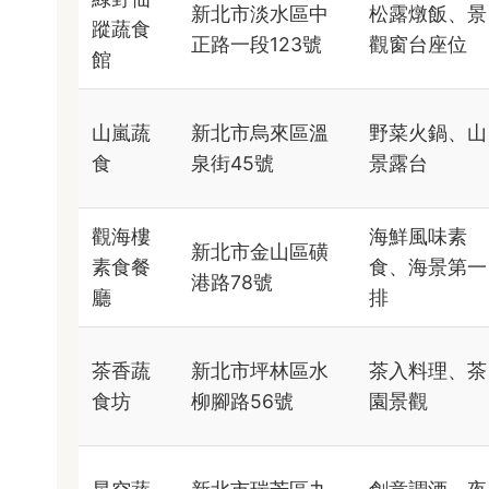
新北市淡水區中
松露燉飯、景
蹤蔬食
正路一段123號
觀窗台座位
館
山嵐蔬
新北市烏來區溫
野菜火鍋、山
食
泉街45號
景露台
觀海樓
海鮮風味素
新北市金山區磺
素食餐
食、海景第一
港路78號
廳
排
茶香蔬
新北市坪林區水
茶入料理、茶
食坊
柳腳路56號
園景觀