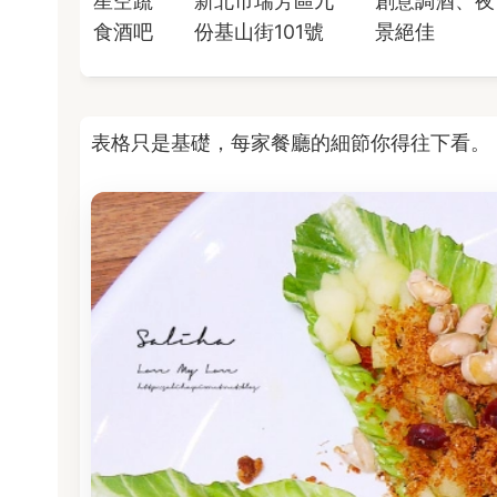
星空蔬
新北市瑞芳區九
創意調酒、夜
食酒吧
份基山街101號
景絕佳
表格只是基礎，每家餐廳的細節你得往下看。