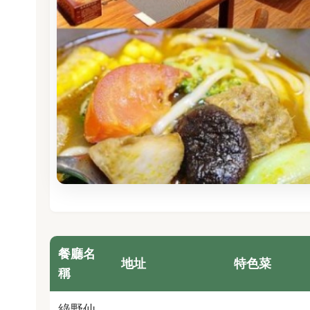
餐廳名
地址
特色菜
稱
綠野仙