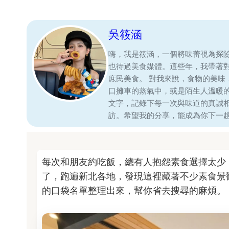
吳筱涵
嗨，我是筱涵，一個將味蕾視為探
也待過美食媒體。這些年，我帶著
庶民美食。 對我來說，食物的美
口攤車的蒸氣中，或是陌生人溫暖
文字，記錄下每一次與味道的真誠
訪。希望我的分享，能成為你下一
每次和朋友約吃飯，總有人抱怨素食選擇太少
了，跑遍新北各地，發現這裡藏著不少素食景
的口袋名單整理出來，幫你省去搜尋的麻煩。