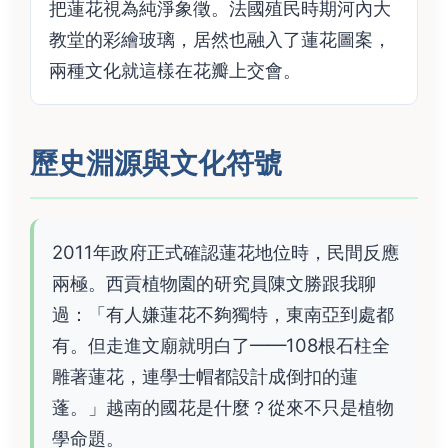
把蓮花視為純淨象徵。法國殖民時期河內大
教堂的彩繪玻璃，居然也融入了蓮花圖案，
兩種文化就這樣在花瓣上交會。
歷史淵源與文化符號
2011年政府正式確認蓮花地位時，民間反應
兩極。西貢植物園的研究員陳文勝跟我聊
過：「有人嫌蓮花不夠獨特，東南亞到處都
有。但走進文廟就明白了——108根石柱全
雕著蓮花，連學士帽都設計成倒扣的蓮
蓬。」越南的國花是什麼？從來不只是植物
學命題。