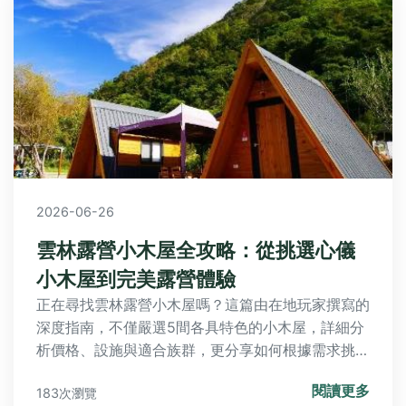
2026-06-26
雲林露營小木屋全攻略：從挑選心儀
小木屋到完美露營體驗
正在尋找雲林露營小木屋嗎？這篇由在地玩家撰寫的
深度指南，不僅嚴選5間各具特色的小木屋，詳細分
析價格、設施與適合族群，更分享如何根據需求挑
選、預訂省錢秘訣與常見問題解答，讓你輕鬆規劃一
閱讀更多
183次瀏覽
趟完美的雲林露營小木屋之旅。