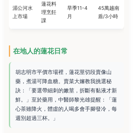
蓮花料
湄公河水
旱季11-4
45萬越南
理烹飪
上市場
月
盾/3小時
課
在地人的蓮花日常
胡志明市平價市場裡，蓮花莖切段賣像山
藥，煮湯可降血糖。賣菜大嬸教我挑選秘
訣：「要選帶細刺的嫩莖，折斷有黏液才新
鮮。」至於藥用，中醫師黎光雄提醒：「蓮
心茶雖降火，體虛的人喝多會手腳發冷，每
週別超過三杯。」