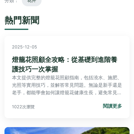
分類：
花卉
熱門新聞
2025-12-05
燈籠花照顧全攻略：從基礎到進階養
護技巧一次掌握
本文提供完整的燈籠花照顧指南，包括澆水、施肥、
光照等實用技巧，並解答常見問題。無論是新手還是
老手，都能學會如何讓燈籠花健康生長，避免常見錯
誤。內容涵蓋個人經驗分享和專業建議，幫助你輕鬆
閱讀更多
1022次瀏覽
照顧燈籠花。