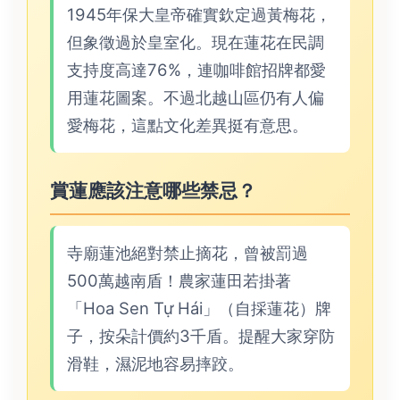
1945年保大皇帝確實欽定過黃梅花，
但象徵過於皇室化。現在蓮花在民調
支持度高達76%，連咖啡館招牌都愛
用蓮花圖案。不過北越山區仍有人偏
愛梅花，這點文化差異挺有意思。
賞蓮應該注意哪些禁忌？
寺廟蓮池絕對禁止摘花，曾被罰過
500萬越南盾！農家蓮田若掛著
「Hoa Sen Tự Hái」（自採蓮花）牌
子，按朵計價約3千盾。提醒大家穿防
滑鞋，濕泥地容易摔跤。