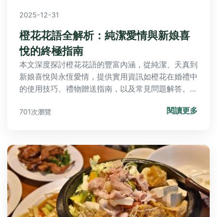
2025-12-31
橙花花語全解析：純潔愛情與新娘喜
悅的終極指南
本文深度探討橙花花語的豐富內涵，從純潔、天真到
新娘喜悅與永恆愛情，提供實用資訊如橙花在婚禮中
的使用技巧、禮物贈送指南，以及常見問題解答。無
論您是想送禮、裝飾，還是單純了解花卉文化，都能
閱讀更多
701次瀏覽
在這裡找到完整解答。內容超過3000字，結合個人
經驗與專業知識，幫助您全面掌握橙花的秘密。