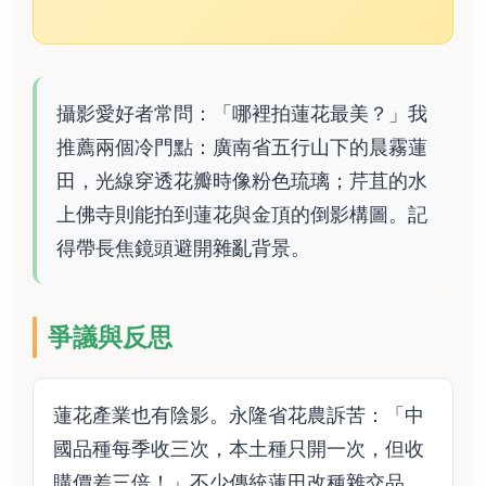
攝影愛好者常問：「哪裡拍蓮花最美？」我
推薦兩個冷門點：廣南省五行山下的晨霧蓮
田，光線穿透花瓣時像粉色琉璃；芹苴的水
上佛寺則能拍到蓮花與金頂的倒影構圖。記
得帶長焦鏡頭避開雜亂背景。
爭議與反思
蓮花產業也有陰影。永隆省花農訴苦：「中
國品種每季收三次，本土種只開一次，但收
購價差三倍！」不少傳統蓮田改種雜交品