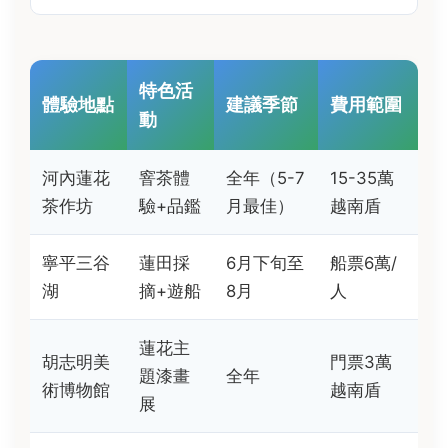
特色活
體驗地點
建議季節
費用範圍
動
河內蓮花
窨茶體
全年（5-7
15-35萬
茶作坊
驗+品鑑
月最佳）
越南盾
寧平三谷
蓮田採
6月下旬至
船票6萬/
湖
摘+遊船
8月
人
蓮花主
胡志明美
門票3萬
題漆畫
全年
術博物館
越南盾
展