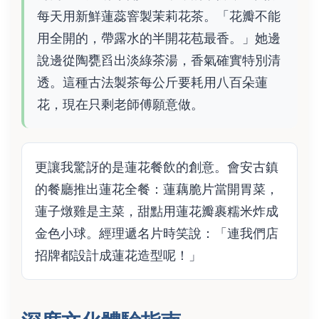
每天用新鮮蓮蕊窨製茉莉花茶。「花瓣不能
用全開的，帶露水的半開花苞最香。」她邊
說邊從陶甕舀出淡綠茶湯，香氣確實特別清
透。這種古法製茶每公斤要耗用八百朵蓮
花，現在只剩老師傅願意做。
更讓我驚訝的是蓮花餐飲的創意。會安古鎮
的餐廳推出蓮花全餐：蓮藕脆片當開胃菜，
蓮子燉雞是主菜，甜點用蓮花瓣裹糯米炸成
金色小球。經理遞名片時笑說：「連我們店
招牌都設計成蓮花造型呢！」