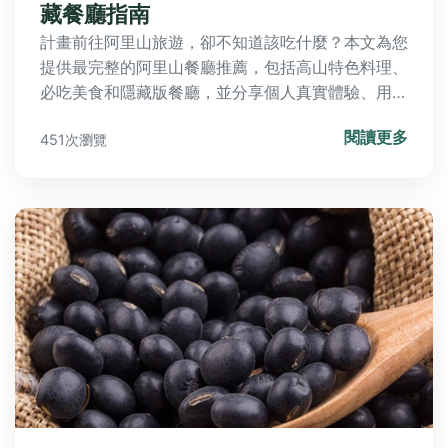
藏餐廳指南
計畫前往阿里山旅遊，卻不知道該吃什麼？本文為您
提供最完整的阿里山餐廳推薦，包括高山特色料理、
必吃美食和隱藏版餐廳，並分享個人真實體驗、用餐
小貼士和常見問題解答，幫助您避開觀光客陷阱，找
閱讀更多
451次瀏覽
到地道口味，讓阿里山之旅美食不踩雷。