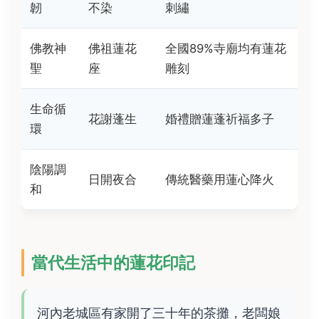
韌
不染
刺繡
佛教神
佛祖蓮花
全國89%寺廟均有蓮花
聖
座
雕刻
生命循
花謝蓬生
婚禮贈蓮蓬祈福多子
環
陰陽調
日開夜合
傳統醫藥用蓮心降火
和
當代生活中的蓮花印記
河內老城區有家開了三十年的茶攤，老闆娘