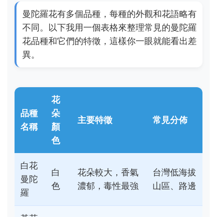
曼陀羅花有多個品種，每種的外觀和花語略有
不同。以下我用一個表格來整理常見的曼陀羅
花品種和它們的特徵，這樣你一眼就能看出差
異。
花
品種
朵
主要特徵
常見分佈
名稱
顏
色
白花
白
花朵較大，香氣
台灣低海拔
曼陀
色
濃郁，毒性最強
山區、路邊
羅