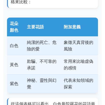
格來比較：
花朵
主要花語
附加意義
顏色
純潔的死亡、危
象徵天真背後的
白色
險的愛
風險
欺騙、不可靠的
常用來比喻虛偽
黃色
承諾
的感情
神秘、靈性與幻
代表未知領域的
紫色
覺
探索
從這個表格可以看出，白色曼陀羅花的花語最