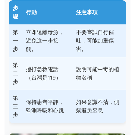
步
行動
注意事項
驟
第
立即遠離毒源，
不要嘗試自行催
一
避免進一步接
吐，可能加重傷
步
觸。
害。
第
撥打急救電話
說明可能中毒的植
二
（台灣是119）
物名稱
步
第
保持患者平靜，
如果意識不清，側
三
監測呼吸和心跳
躺避免窒息
步