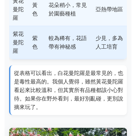
黃花
黃
花朵稍小，常見
曼陀
亞熱帶地區
色
於園藝種植
羅
紫花
紫
較為稀有，花語
少見，多為
曼陀
色
帶有神秘感
人工培育
羅
從表格可以看出，白花曼陀羅是最常見的，也
是毒性最高的。我個人覺得，雖然黃花曼陀羅
看起來比較溫和，但其實所有品種都該小心對
待。如果你在野外看到，最好別亂碰，更別說
摘來玩了。