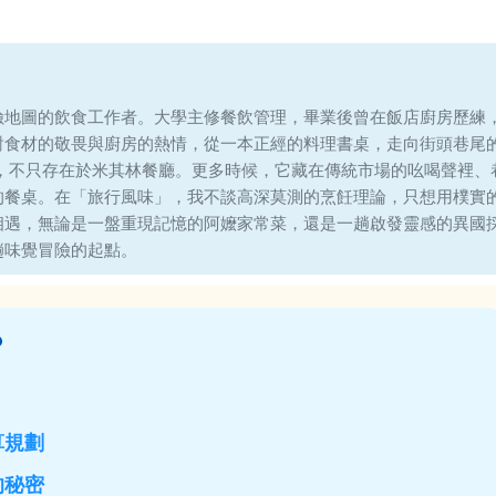
險地圖的飲食工作者。大學主修餐飲管理，畢業後曾在飯店廚房歷練
對食材的敬畏與廚房的熱情，從一本正經的料理書桌，走向街頭巷尾
味，不只存在於米其林餐廳。更多時候，它藏在傳統市場的吆喝聲裡、
的餐桌。在「旅行風味」，我不談高深莫測的烹飪理論，只想用樸實
相遇，無論是一盤重現記憶的阿嬤家常菜，還是一趟啟發靈感的異國
趟味覺冒險的起點。
？
算規劃
的秘密