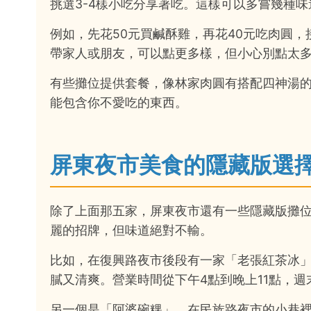
挑選3-4樣小吃分享著吃。這樣可以多嘗幾種
例如，先花50元買鹹酥雞，再花40元吃肉圓，
帶家人或朋友，可以點更多樣，但小心別點太
有些攤位提供套餐，像林家肉圓有搭配四神湯
能包含你不愛吃的東西。
屏東夜市美食的隱藏版選
除了上面那五家，屏東夜市還有一些隱藏版攤
麗的招牌，但味道絕對不輸。
比如，在復興路夜市後段有一家「老張紅茶冰」
膩又清爽。營業時間從下午4點到晚上11點，週
另一個是「阿婆碗粿」，在民族路夜市的小巷裡