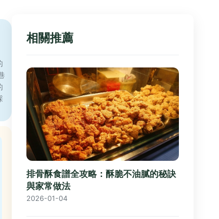
相關推薦
，
的
巷
的
採
排骨酥食譜全攻略：酥脆不油膩的秘訣
與家常做法
2026-01-04