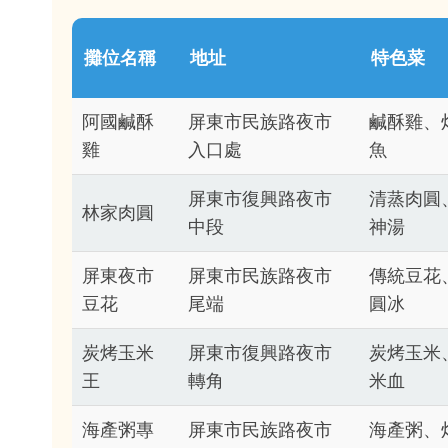
攤位名稱
地址
特色菜
阿國鹹酥
屏東市民族路夜市
鹹酥雞、
雞
入口處
魚
屏東市復興路夜市
清蒸肉圓
林家肉圓
中段
神湯
屏東夜市
屏東市民族路夜市
傳統豆花
豆花
尾端
圓冰
炭烤玉米
屏東市復興路夜市
炭烤玉米
王
轉角
米血
海產粥專
屏東市民族路夜市
海產粥、