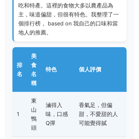
吃和特產。這裡的食物大多以農產品為
主，味道偏甜，但很有特色。我整理了一
個排行榜， based on 我自己的口味和當
地人的推薦。
美
排
食
特色
個人評價
名
名
稱
東
滷得入
香氣足，但偏
山
1
味，口感
甜，不愛甜的人
鴨
Q彈
可能覺得膩
頭