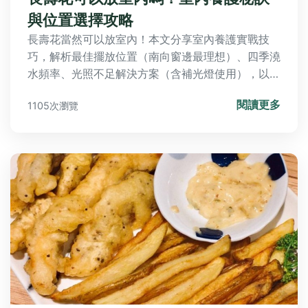
與位置選擇攻略
長壽花當然可以放室內！本文分享室內養護實戰技
巧，解析最佳擺放位置（南向窗邊最理想）、四季澆
水頻率、光照不足解決方案（含補光燈使用），以及
通風技巧與施肥攻略。同時解答常見問題如不開花、
閱讀更多
1105次瀏覽
葉子變黃、病蟲害防治，並提供室內過夏過冬秘技，
讓你避開爛根、徒長等錯誤，成功在室內養出花開不
斷的長壽花！