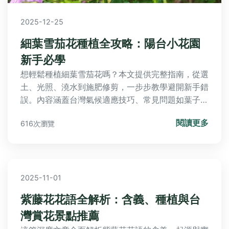
2025-12-25
細葉雪茄花種植全攻略：陽台小花園
新手必學
想輕鬆種植細葉雪茄花嗎？本文提供完整指南，從選
土、光照、澆水到施肥修剪，一步步教學避開新手錯
誤。內容涵蓋台灣氣候適應技巧、常見問題如葉子變
黃或不開花的解決方法，以及進階扦插繁殖秘訣。適
閱讀更多
616次瀏覽
合初學者打造陽台小花園，實用技巧一次掌握！
2025-11-01
紫藤花花語全解析：含義、種植與台
灣賞花景點推薦