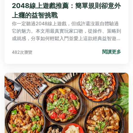
2048線上遊戲推薦：簡單規則卻意外
上癮的益智挑戰
你一定聽過2048線上遊戲，但或許還沒親自體驗過
它的魅力。本文用最真實玩家口吻，從操作、策略到
成就感，分享如何輕鬆入門並愛上這款經典益智遊
戲，同時附有玩樂入口，讓你一鍵即玩。
閱讀更多
482次瀏覽