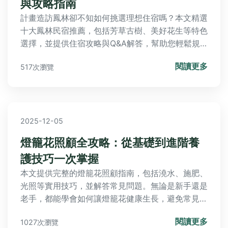
與攻略指南
計畫造訪鳳林卻不知如何挑選理想住宿嗎？本文精選
十大鳳林民宿推薦，包括芳草古樹、美好花生等特色
選擇，並提供住宿攻略與Q&A解答，幫助您輕鬆規
劃慢城之旅，體驗在地魅力與藝術風情。
閱讀更多
517次瀏覽
2025-12-05
燈籠花照顧全攻略：從基礎到進階養
護技巧一次掌握
本文提供完整的燈籠花照顧指南，包括澆水、施肥、
光照等實用技巧，並解答常見問題。無論是新手還是
老手，都能學會如何讓燈籠花健康生長，避免常見錯
誤。內容涵蓋個人經驗分享和專業建議，幫助你輕鬆
閱讀更多
1027次瀏覽
照顧燈籠花。