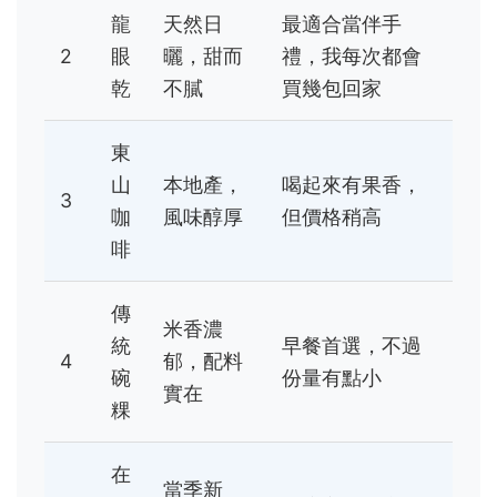
龍
天然日
最適合當伴手
2
眼
曬，甜而
禮，我每次都會
乾
不膩
買幾包回家
東
山
本地產，
喝起來有果香，
3
咖
風味醇厚
但價格稍高
啡
傳
米香濃
統
早餐首選，不過
4
郁，配料
碗
份量有點小
實在
粿
在
當季新