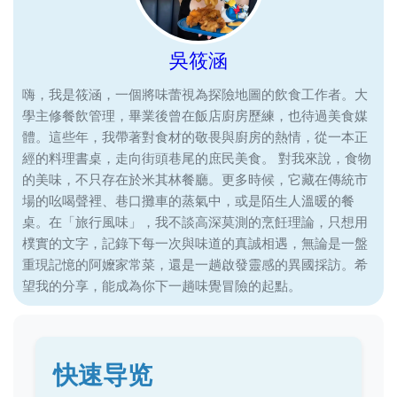
吳筱涵
嗨，我是筱涵，一個將味蕾視為探險地圖的飲食工作者。大
學主修餐飲管理，畢業後曾在飯店廚房歷練，也待過美食媒
體。這些年，我帶著對食材的敬畏與廚房的熱情，從一本正
經的料理書桌，走向街頭巷尾的庶民美食。 對我來說，食物
的美味，不只存在於米其林餐廳。更多時候，它藏在傳統市
場的吆喝聲裡、巷口攤車的蒸氣中，或是陌生人溫暖的餐
桌。在「旅行風味」，我不談高深莫測的烹飪理論，只想用
樸實的文字，記錄下每一次與味道的真誠相遇，無論是一盤
重現記憶的阿嬤家常菜，還是一趟啟發靈感的異國採訪。希
望我的分享，能成為你下一趟味覺冒險的起點。
快速导览