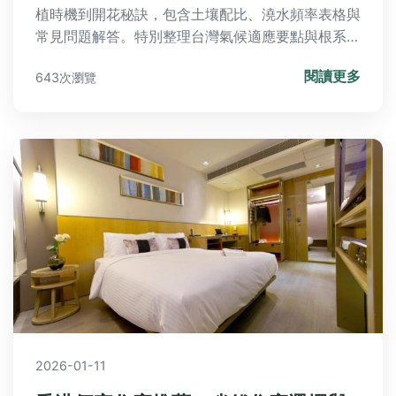
植時機到開花秘訣，包含土壤配比、澆水頻率表格與
常見問題解答。特別整理台灣氣候適應要點與根系管
理技巧，避開新手常犯的5大地雷，讓你輕鬆種出火
閱讀更多
643次瀏覽
紅花樹。
2026-01-11