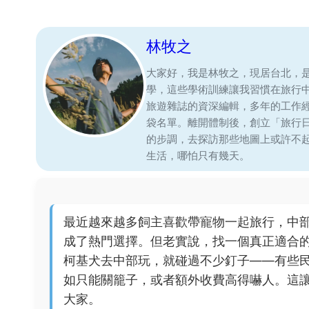
林牧之
大家好，我是林牧之，現居台北，
學，這些學術訓練讓我習慣在旅行
旅遊雜誌的資深編輯，多年的工作
袋名單。離開體制後，創立「旅行
的步調，去探訪那些地圖上或許不
生活，哪怕只有幾天。
最近越來越多飼主喜歡帶寵物一起旅行，中
成了熱門選擇。但老實說，找一個真正適合
柯基犬去中部玩，就碰過不少釘子——有些
如只能關籠子，或者額外收費高得嚇人。這
大家。