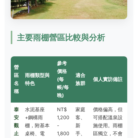
主要雨棚營區比較與分析
參考
營
價格
區
雨棚類型與
適合
(每
個人實訪備註
名
特色
族群
帳/每
稱
晚)
泰
水泥基座
NT$
家庭
價格偏高，但
安
+鋼構雨
1,200
客、
可搭配溫泉設
觀
棚，附基本
-
新
施使用。雨棚
止
桌椅、電
1,800
手、
區獨立，不會