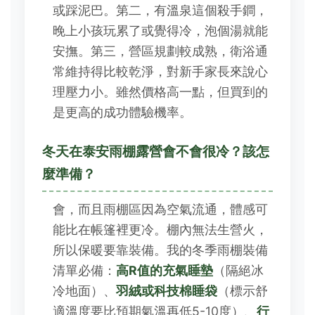
或踩泥巴。第二，有溫泉這個殺手鐧，
晚上小孩玩累了或覺得冷，泡個湯就能
安撫。第三，營區規劃較成熟，衛浴通
常維持得比較乾淨，對新手家長來說心
理壓力小。雖然價格高一點，但買到的
是更高的成功體驗機率。
冬天在泰安雨棚露營會不會很冷？該怎
麼準備？
會，而且雨棚區因為空氣流通，體感可
能比在帳篷裡更冷。棚內無法生營火，
所以保暖要靠裝備。我的冬季雨棚裝備
清單必備：
高R值的充氣睡墊
（隔絕冰
冷地面）、
羽絨或科技棉睡袋
（標示舒
適溫度要比預期氣溫再低5-10度）、
行