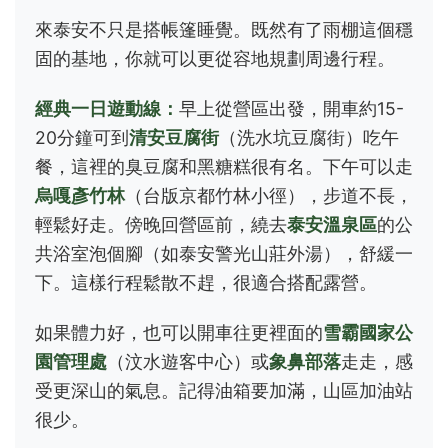
來泰安不只是搭帳篷睡覺。既然有了雨棚這個穩
固的基地，你就可以更從容地規劃周邊行程。
經典一日遊動線：
早上從營區出發，開車約15-
20分鐘可到
清安豆腐街
（洗水坑豆腐街）吃午
餐，這裡的臭豆腐和黑糖糕很有名。下午可以走
烏嘎彥竹林
（台版京都竹林小徑），步道不長，
輕鬆好走。傍晚回營區前，繞去
泰安溫泉區
的公
共浴室泡個腳（如泰安警光山莊外湯），舒緩一
下。這樣行程鬆散不趕，很適合搭配露營。
如果體力好，也可以開車往更裡面的
雪霸國家公
園管理處
（汶水遊客中心）或
象鼻部落
走走，感
受更深山的氣息。記得油箱要加滿，山區加油站
很少。