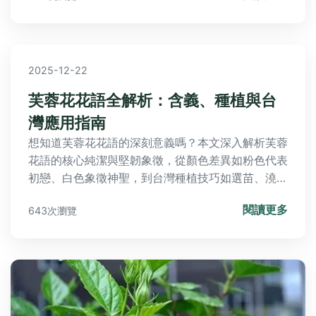
2025-12-22
芙蓉花花語全解析：含義、種植與台
灣應用指南
想知道芙蓉花花語的深刻意義嗎？本文深入解析芙蓉
花語的核心純潔與堅韌象徵，從顏色差異如粉色代表
初戀、白色象徵神聖，到台灣種植技巧如選苗、澆水
與防蟲步驟。提供實用應用指南，包括送花場合、台
閱讀更多
643次瀏覽
灣賞花景點如台南白河蓮花公園和台北植物園，以及
常見問題解答如購買花苗地點與種植失敗補救。無論
是花語文化愛好者或園藝新手，一篇掌握芙蓉花的奧
秘與生活價值。