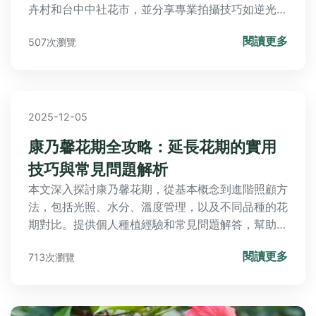
卉村和台中中社花市，並分享專業拍攝技巧如逆光拍
攝與手機對焦方法。內容涵蓋常見問題解答、行程規
閱讀更多
507次瀏覽
劃建議及私房秘境，助您避開人潮、捕捉浪漫花景。
立即掌握薔薇盛開時機，規劃完美賞花之旅！
2025-12-05
康乃馨花期全攻略：延長花期的實用
技巧與常見問題解析
本文深入探討康乃馨花期，從基本概念到進階照顧方
法，包括光照、水分、溫度管理，以及不同品種的花
期對比。提供個人種植經驗和常見問題解答，幫助您
讓康乃馨花開更持久、更美麗。內容涵蓋實用技巧、
閱讀更多
713次瀏覽
失敗案例分享，以及如何避免常見錯誤，讓您的園藝
生活更順利。