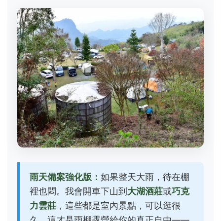
雨天備案強化版：
如果整天大雨，待在棚
裡也悶。我會開車下山到
大湖酒莊
或
巧克
力雲莊
，這些都是室內景點，可以逛很
久。這才是雨棚露營給你的真正自由——