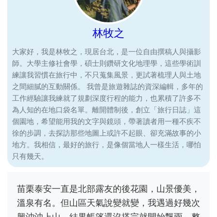
林牧之
大家好，我是林牧之，現居台北，是一位自由撰稿人與攝影
師。大學主修社會學，碩士則鑽研文化地理學，這些學術訓
練讓我習慣在旅行中，不只蒐集風景，更試著梳理人與土地
之間細膩的互動關係。 我曾是旅遊雜誌的資深編輯，多年的
工作經驗讓我練就了規劃深度行程的能力，也累積了許多不
為人知的在地口袋名單。離開體制後，創立「旅行日誌」這
個園地，希望能用我的文字與鏡頭，帶著讀者用一種不疾不
徐的步調，去探訪那些地圖上或許不起眼、卻充滿故事的小
地方。我相信，最好的旅行，是像個當地人一樣生活，哪怕
只有幾天。
苗栗泰安一直是北部露友的後花園，山景優美，
溫泉有名。但山區天氣說變就變，我遇過好幾次
興沖沖上山，結果帳篷還沒搭完就開始飄雨，整