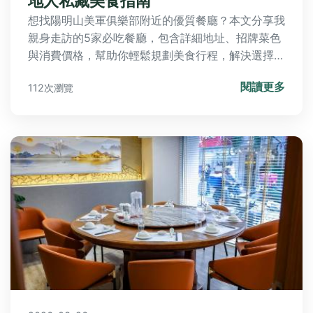
地人私藏美食指南
想找陽明山美軍俱樂部附近的優質餐廳？本文分享我
親身走訪的5家必吃餐廳，包含詳細地址、招牌菜色
與消費價格，幫助你輕鬆規劃美食行程，解決選擇困
難。
閱讀更多
112次瀏覽