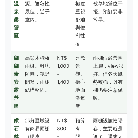
溫
源。遮蔽性
極度
被草地營位干
泉
最佳，近乎
重視
擾。預訂要非
露
室內。
舒適
常早。
營
與便
區
利性
者
翩
高架木棧板
NT$
喜歡
雨棚位於營區
翩
雨棚。離地
1,000
景
上層，view很
泰
防潮，視野
-
觀、
好。但冬天風
安
開闊，雨棚
1,400
擔心
勢較強，雖有
露
結構堅固。
地面
棚仍要注意保
營
潮氣
暖。
區
者
鑽
部分區域設
NT$
預算
雨棚設施較陽
石
有簡易雨棚
800
有
春，主要就是
林
（鐵皮
-
限、
遮頂。週末人