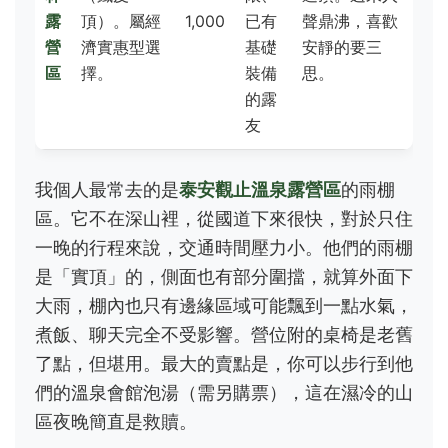
露
頂）。屬經
1,000
已有
聲鼎沸，喜歡
營
濟實惠型選
基礎
安靜的要三
區
擇。
裝備
思。
的露
友
我個人最常去的是
泰安觀止溫泉露營區
的雨棚
區。它不在深山裡，從國道下來很快，對於只住
一晚的行程來說，交通時間壓力小。他們的雨棚
是「實頂」的，側面也有部分圍擋，就算外面下
大雨，棚內也只有邊緣區域可能飄到一點水氣，
煮飯、聊天完全不受影響。營位附的桌椅是老舊
了點，但堪用。最大的賣點是，你可以步行到他
們的溫泉會館泡湯（需另購票），這在濕冷的山
區夜晚簡直是救贖。