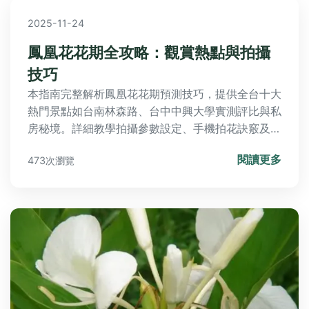
2025-11-24
鳳凰花花期全攻略：觀賞熱點與拍攝
技巧
本指南完整解析鳳凰花花期預測技巧，提供全台十大
熱門景點如台南林森路、台中中興大學實測評比與私
房秘境。詳細教學拍攝參數設定、手機拍花訣竅及雨
天應對方案，並附賞花安全注意事項與行前準備清
閱讀更多
473次瀏覽
單。避開人潮、掌握滿開時間，輕鬆規劃追花行程！