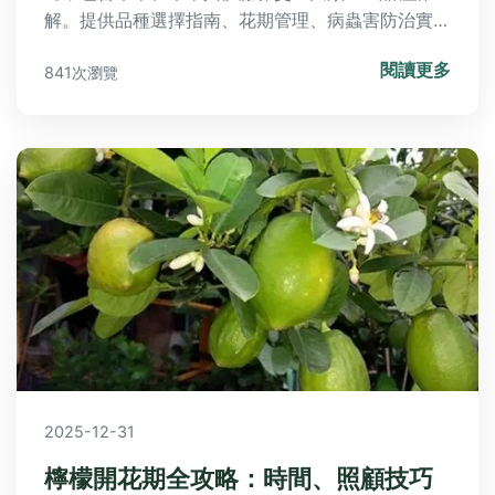
解。提供品種選擇指南、花期管理、病蟲害防治實戰
經驗，並解答常見種植疑難。無論庭院地栽或陽台盆
閱讀更多
841次瀏覽
栽，都能找到適合的芍藥品種。
2025-12-31
檸檬開花期全攻略：時間、照顧技巧