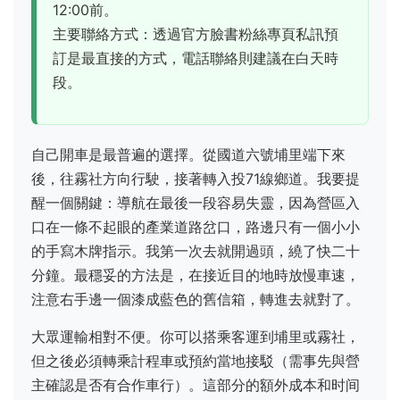
12:00前。
主要聯絡方式：透過官方臉書粉絲專頁私訊預
訂是最直接的方式，電話聯絡則建議在白天時
段。
自己開車是最普遍的選擇。從國道六號埔里端下來
後，往霧社方向行駛，接著轉入投71線鄉道。我要提
醒一個關鍵：導航在最後一段容易失靈，因為營區入
口在一條不起眼的產業道路岔口，路邊只有一個小小
的手寫木牌指示。我第一次去就開過頭，繞了快二十
分鐘。最穩妥的方法是，在接近目的地時放慢車速，
注意右手邊一個漆成藍色的舊信箱，轉進去就對了。
大眾運輸相對不便。你可以搭乘客運到埔里或霧社，
但之後必須轉乘計程車或預約當地接駁（需事先與營
主確認是否有合作車行）。這部分的額外成本和时间