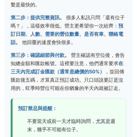
繫是最快的。
第二步：提供完整資訊。
很多人私訊只問「還有位子
嗎？」，這樣效率很低。營主更希望你一次給齊：
預
訂日期、人數、需要的營位數量、是否有車、聯絡電
話。
他回覆的速度會快很多。
第三步：確認細節與付款。
營主確認有空位後，會告
知總金額和匯款帳號。這裡要注意，他們通常要求
在
三天內完成訂金匯款（通常是總價的50%）
，並回傳
匯款後五碼，才算真正預訂成功。只口頭說要訂是沒
用的，旺季時營位可能在你猶豫的半天內就被訂走。
預訂禁忌與提醒：
不要當天或前一天才臨時詢問，尤其是週
末，幾乎不可能有位子。