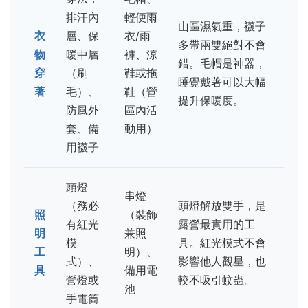
排汗內
輕便雨
山區濕氣重，襪子
衣
層、保
衣/雨
多帶兩雙絕對不會
物
暖中層
褲、涼
錯。毛帽是神器，
穿
（刷
鞋或拖
睡覺戴著可以大幅
著
毛）、
鞋（營
提升保暖度。
防風外
區內活
套、備
動用）
用襪子
頭燈
串燈
（務必
頭燈解放雙手，是
照
（裝飾
有紅光
露營最實用的工
明
兼照
模
具。紅光模式不會
工
明）、
式）、
影響他人觀星，也
具
備用電
營燈或
較不吸引蚊蟲。
池
手電筒