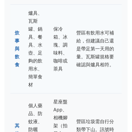
爐具、
瓦斯
罐、鍋
保冷
炊
營區有飲用水可補
具、餐
箱、冰
事
給，但建議自己還
具、水
塊、調
與
是帶足第一天用的
壺、足
味料、
飲
量。瓦斯罐規格要
夠的飲
咖啡或
食
確認與爐具相符。
用水、
茶具
簡單食
材
星座盤
個人藥
App、
品、防
相機腳
蚊液、
營區垃圾需自行分
其
架（拍
防曬
類帶下山。訊號時