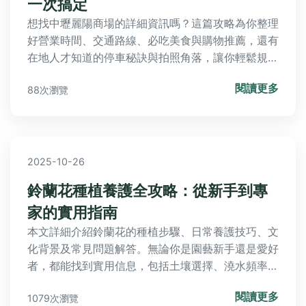
一次搞定
想找中壢麗陽商場的詳細資訊嗎？這篇攻略為你整理
好營業時間、交通路線、必吃美食與購物推薦，還有
在地人才知道的停車秘訣與拍照角落，讓你輕鬆規劃
一趟完美的中壢逛街行程。
閱讀更多
88次瀏覽
2025-10-26
鈴蘭花種植養護全攻略：從新手到專
家的實用指南
本文詳細介紹鈴蘭花的種植步驟、日常養護技巧、文
化背景及常見問題解答。無論你是園藝新手還是愛好
者，都能找到實用信息，包括土壤選擇、澆水頻率、
病蟲害防治等。解決關於鈴蘭花的所有疑問，幫助你
閱讀更多
1079次瀏覽
成功栽培這種美麗花卉。內容包含個人經驗分享、實