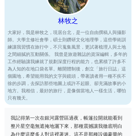
林牧之
大家好，我是林牧之，現居台北，是一位自由撰稿人與攝影
師。大學主修社會學，碩士則鑽研文化地理學，這些學術訓
練讓我習慣在旅行中，不只蒐集風景，更試著梳理人與土地
之間細膩的互動關係。 我曾是旅遊雜誌的資深編輯，多年的
工作經驗讓我練就了規劃深度行程的能力，也累積了許多不
為人知的在地口袋名單。離開體制後，創立「旅行日誌」這
個園地，希望能用我的文字與鏡頭，帶著讀者用一種不疾不
徐的步調，去探訪那些地圖上或許不起眼、卻充滿故事的小
地方。我相信，最好的旅行，是像個當地人一樣生活，哪怕
只有幾天。
我記得第一次在銀河露營區過夜，帳篷拉開就能看到
整片星空毫無遮掩地灑下來，那種震撼讓我徹底明白
為什麼這麼多人對這裡著迷。這不是那種設備豪華的