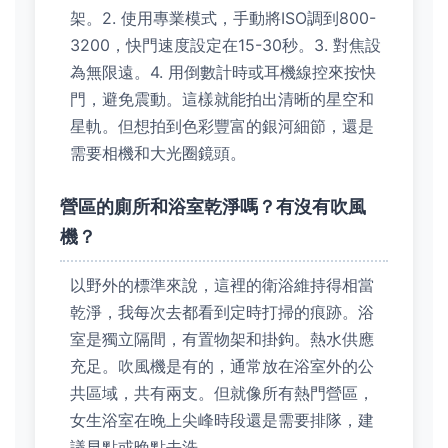
架。2. 使用專業模式，手動將ISO調到800-
3200，快門速度設定在15-30秒。3. 對焦設
為無限遠。4. 用倒數計時或耳機線控來按快
門，避免震動。這樣就能拍出清晰的星空和
星軌。但想拍到色彩豐富的銀河細節，還是
需要相機和大光圈鏡頭。
營區的廁所和浴室乾淨嗎？有沒有吹風
機？
以野外的標準來說，這裡的衛浴維持得相當
乾淨，我每次去都看到定時打掃的痕跡。浴
室是獨立隔間，有置物架和掛鉤。熱水供應
充足。吹風機是有的，通常放在浴室外的公
共區域，共有兩支。但就像所有熱門營區，
女生浴室在晚上尖峰時段還是需要排隊，建
議早點或晚點去洗。