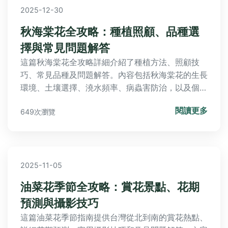
2025-12-30
秋海棠花全攻略：種植照顧、品種選
擇與常見問題解答
這篇秋海棠花全攻略詳細介紹了種植方法、照顧技
巧、常見品種及問題解答。內容包括秋海棠花的生長
環境、土壤選擇、澆水頻率、病蟲害防治，以及個人
經驗分享和實用表格，幫助你從新手變專家。無論是
閱讀更多
649次瀏覽
室內或室外種植，都能找到適合的建議。
2025-11-05
油菜花季節全攻略：賞花景點、花期
預測與攝影技巧
這篇油菜花季節指南提供台灣從北到南的賞花熱點、