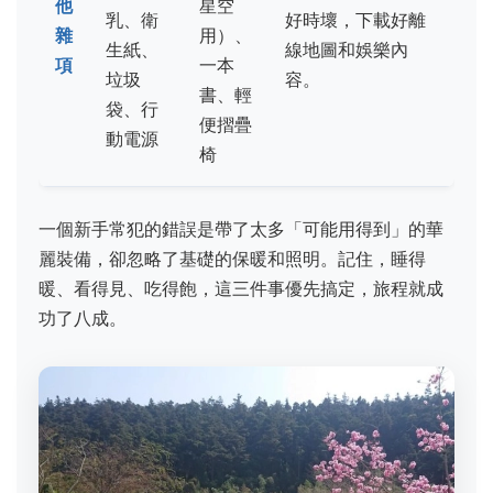
他
星空
乳、衛
好時壞，下載好離
雜
用）、
生紙、
線地圖和娛樂內
項
一本
垃圾
容。
書、輕
袋、行
便摺疊
動電源
椅
一個新手常犯的錯誤是帶了太多「可能用得到」的華
麗裝備，卻忽略了基礎的保暖和照明。記住，睡得
暖、看得見、吃得飽，這三件事優先搞定，旅程就成
功了八成。