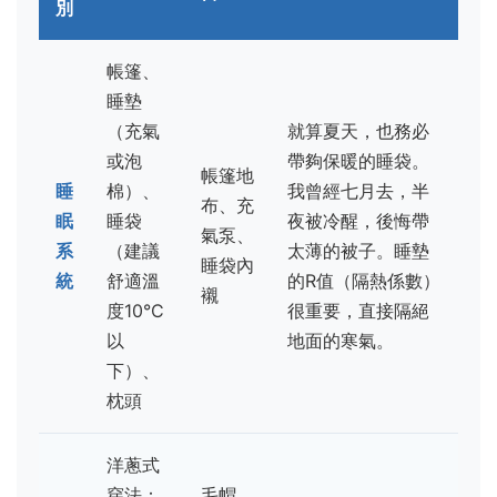
別
帳篷、
睡墊
（充氣
就算夏天，也務必
或泡
帶夠保暖的睡袋。
帳篷地
睡
棉）、
我曾經七月去，半
布、充
眠
睡袋
夜被冷醒，後悔帶
氣泵、
系
（建議
太薄的被子。睡墊
睡袋內
統
舒適溫
的R值（隔熱係數）
襯
度10°C
很重要，直接隔絕
以
地面的寒氣。
下）、
枕頭
洋蔥式
穿法：
毛帽、