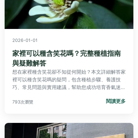
2026-01-01
家裡可以種含笑花嗎？完整種植指南
與疑難解答
想在家裡種含笑花卻不知從何開始？本文詳細解答家
裡可以種含笑花嗎的疑問，包含種植步驟、養護技
巧、常見問題與實用建議，幫助您成功培育香氣迷人
的含笑花。從環境需求到病蟲害防治，一次掌握所有
閱讀更多
793次瀏覽
關鍵知識。