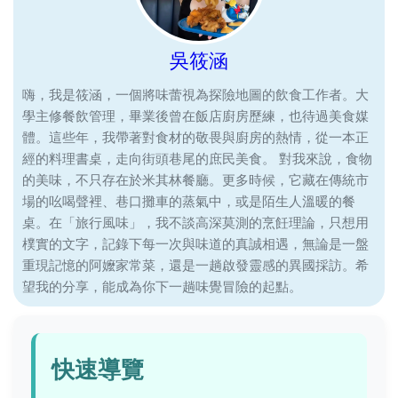
吳筱涵
嗨，我是筱涵，一個將味蕾視為探險地圖的飲食工作者。大
學主修餐飲管理，畢業後曾在飯店廚房歷練，也待過美食媒
體。這些年，我帶著對食材的敬畏與廚房的熱情，從一本正
經的料理書桌，走向街頭巷尾的庶民美食。 對我來說，食物
的美味，不只存在於米其林餐廳。更多時候，它藏在傳統市
場的吆喝聲裡、巷口攤車的蒸氣中，或是陌生人溫暖的餐
桌。在「旅行風味」，我不談高深莫測的烹飪理論，只想用
樸實的文字，記錄下每一次與味道的真誠相遇，無論是一盤
重現記憶的阿嬤家常菜，還是一趟啟發靈感的異國採訪。希
望我的分享，能成為你下一趟味覺冒險的起點。
快速導覽