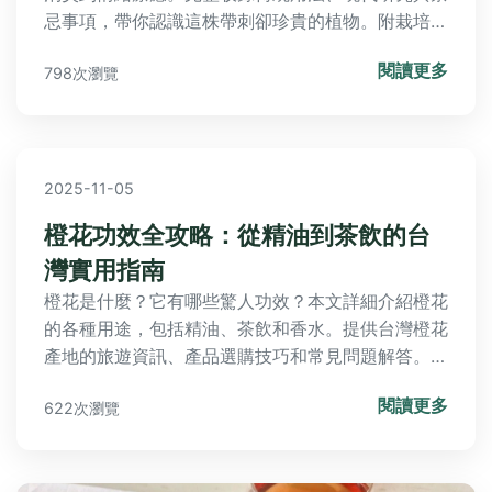
忌事項，帶你認識這株帶刺卻珍貴的植物。附栽培技
巧與食用方法，解決所有關於薊花的疑問。
閱讀更多
798次瀏覽
2025-11-05
橙花功效全攻略：從精油到茶飲的台
灣實用指南
橙花是什麼？它有哪些驚人功效？本文詳細介紹橙花
的各種用途，包括精油、茶飲和香水。提供台灣橙花
產地的旅遊資訊、產品選購技巧和常見問題解答。包
含個人使用經驗和實用建議，幫助您全面了解橙花，
閱讀更多
622次瀏覽
並做出最佳選擇。無論您是健康愛好者、旅遊達人還
是美容專家，都能從中找到有價值的資訊。解決您所
有關於橙花的疑問，讓您輕鬆享受橙花帶來的好處。