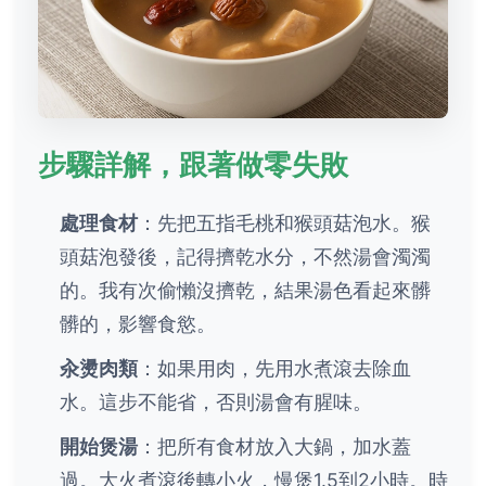
步驟詳解，跟著做零失敗
處理食材
：先把五指毛桃和猴頭菇泡水。猴
頭菇泡發後，記得擠乾水分，不然湯會濁濁
的。我有次偷懶沒擠乾，結果湯色看起來髒
髒的，影響食慾。
汆燙肉類
：如果用肉，先用水煮滾去除血
水。這步不能省，否則湯會有腥味。
開始煲湯
：把所有食材放入大鍋，加水蓋
過。大火煮滾後轉小火，慢煲1.5到2小時。時