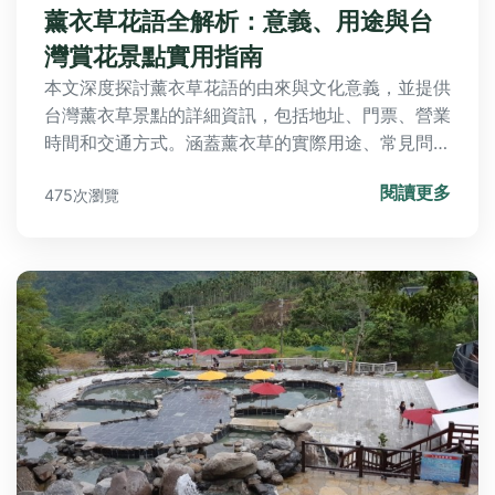
薰衣草花語全解析：意義、用途與台
灣賞花景點實用指南
本文深度探討薰衣草花語的由來與文化意義，並提供
台灣薰衣草景點的詳細資訊，包括地址、門票、營業
時間和交通方式。涵蓋薰衣草的實際用途、常見問題
解答，幫助您全面了解薰衣草花語的實用價值與旅遊
閱讀更多
475次瀏覽
規劃。