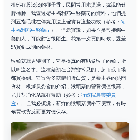
根部有股淡淡的椰子香，民間常用来煲湯，據說能健
脾補肺。我查過衛生福利部中醫藥司的資料，他們提
到五指毛桃在傳統用法上確實有這些功效（參考：
衛
生福利部中醫藥司
）。但老實說，如果不是常接觸中
藥的人，可能對它很陌生。我第一次買的時候，還差
點買錯成別的藥材。
猴頭菇就更特別了，它長得真的有點像猴子的頭，所
以叫這名字。這種菇類在台灣蠻常見的，超市或市場
都買得到。它富含多糖體和蛋白質，是養生界的熱門
食材。根據農委會的介紹，猴頭菇的營養價值很高，
尤其對消化系統有幫助（參考：
行政院農業委員
會
）。但我必須說，新鮮的猴頭菇價格不便宜，有時
候買乾貨反而更方便保存。