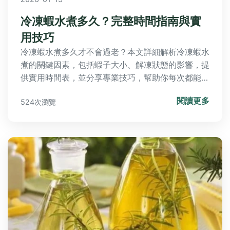
冷凍蝦水煮多久？完整時間指南與實
用技巧
冷凍蝦水煮多久才不會過老？本文詳細解析冷凍蝦水
煮的關鍵因素，包括蝦子大小、解凍狀態的影響，提
供實用時間表，並分享專業技巧，幫助你每次都能煮
出鮮嫩可口的蝦子。避免常見錯誤，提升料理成功
閱讀更多
524次瀏覽
率。