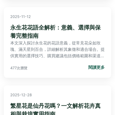
2025-11-12
永生花花語全解析：意義、選擇與保
養完整指南
本文深入探討永生花的花語意義，從常見花朵如玫
瑰、滿天星到百合，詳細解析其象徵和適合場合。提
供實用的選擇技巧、購買建議包括價格範圍和渠道比
較，以及詳細保養方法。包含常見問答，解決所有相
閱讀更多
477次瀏覽
關疑問，幫助您送禮或裝飾家居做出最佳選擇。
2025-12-28
繁星花是仙丹花嗎？一文解析花卉真
相與栽培實用指南