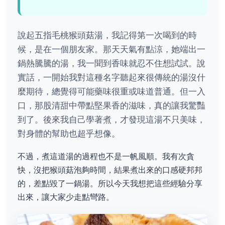
說起五指毛桃猴頭菇湯，我記得第一次喝到的時
候，是在一個朋友家。那天天氣有點涼，她端出一
鍋熱騰騰的湯，我一聞到香味就忍不住想試試。說
實話，一開始我對這種名字聽起來很傳統的湯沒什
麼期待，總覺得可能藥味很重或味道普通。但一入
口，那股清甜中帶點堅果香的滋味，真的讓我驚豔
到了。後來我自己學著煮，才發現這湯不只美味，
對身體的幫助也超乎想像。
不過，煮這道湯的過程也不是一帆風順。我有次貪
快，沒把猴頭菇泡夠時間，結果煮出來的口感硬邦邦
的，差點毀了一鍋湯。所以今天我想把這些經驗分享
出來，讓大家少走點彎路。