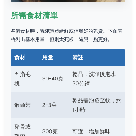
所需食材清單
準備食材時，我建議買新鮮或信譽好的乾貨。下面表
格列出基本用量，但別太死板，隨興一點更好。
食材
用量
備註
五指毛
乾品，洗净後泡水
30-40克
桃
30分鐘
乾品需泡發至軟，約
猴頭菇
2-3朵
1小時
豬骨或
300克
可選，增加鮮味