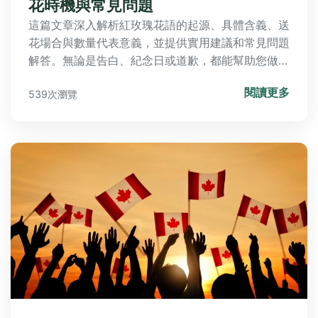
花時機與常見問題
這篇文章深入解析紅玫瑰花語的起源、具體含義、送
花場合與數量代表意義，並提供實用建議和常見問題
解答。無論是告白、紀念日或道歉，都能幫助您做出
最佳選擇，避免誤解。內容涵蓋歷史背景、實際應用
閱讀更多
539次瀏覽
和個人經驗分享，讓您徹底了解紅玫瑰的浪漫語言。