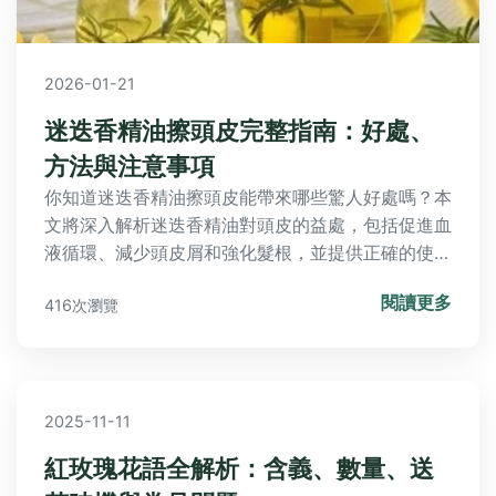
2026-01-21
迷迭香精油擦頭皮完整指南：好處、
方法與注意事項
你知道迷迭香精油擦頭皮能帶來哪些驚人好處嗎？本
文將深入解析迷迭香精油對頭皮的益處，包括促進血
液循環、減少頭皮屑和強化髮根，並提供正確的使用
方法、安全稀釋比例、常見錯誤避免，以及專家建議
閱讀更多
416次瀏覽
的實用技巧，幫助你安全有效地享受天然護髮樂趣。
2025-11-11
紅玫瑰花語全解析：含義、數量、送