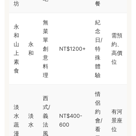
坊
餐
無
紀
永
菜
念
和
需預
單
日/
山
永
約、
創
NT$1200+
特
上
和
高價
意
殊
素
位
料
體
食
理
驗
情
西
侶
淡
式/
約
有河
水
淡
義
NT$400-
會/
景座
蔬
水
法
600
看
位
漫
風