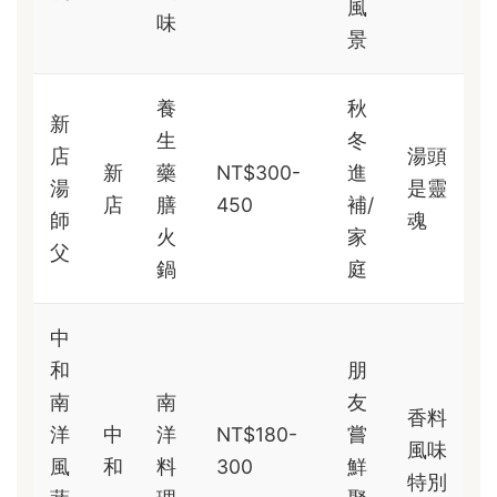
風
味
景
養
秋
新
生
冬
店
湯頭
新
藥
NT$300-
進
湯
是靈
店
膳
450
補/
師
魂
火
家
父
鍋
庭
中
和
朋
南
南
友
香料
洋
中
洋
NT$180-
嘗
風味
風
和
料
300
鮮
特別