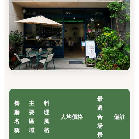
最
餐
主
料
適
廳
要
理
人均價格
合
備註
名
區
風
場
稱
域
格
景