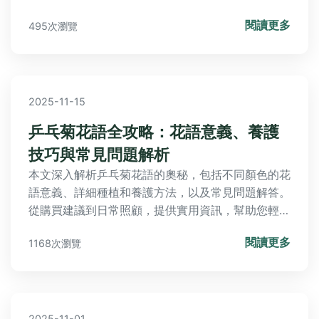
糖廠甜蜜臺糖冰、南部混搭丹丹漢堡、深夜罪惡大腸
閱讀更多
495次瀏覽
香腸、澎湃海鮮粥阿蓮河粉、老市場華麗鴨肉本，以
及浮誇日式炸物津天丼地，這些熱門美食等你來品嚐
與探索！
2025-11-15
乒乓菊花語全攻略：花語意義、養護
技巧與常見問題解析
本文深入解析乒乓菊花語的奧秘，包括不同顏色的花
語意義、詳細種植和養護方法，以及常見問題解答。
從購買建議到日常照顧，提供實用資訊，幫助您輕鬆
種植乒乓菊，享受圓滿幸福的花語寓意。
閱讀更多
1168次瀏覽
2025-11-01