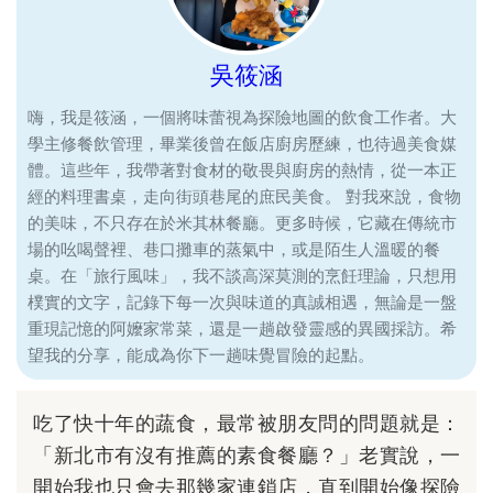
吳筱涵
嗨，我是筱涵，一個將味蕾視為探險地圖的飲食工作者。大
學主修餐飲管理，畢業後曾在飯店廚房歷練，也待過美食媒
體。這些年，我帶著對食材的敬畏與廚房的熱情，從一本正
經的料理書桌，走向街頭巷尾的庶民美食。 對我來說，食物
的美味，不只存在於米其林餐廳。更多時候，它藏在傳統市
場的吆喝聲裡、巷口攤車的蒸氣中，或是陌生人溫暖的餐
桌。在「旅行風味」，我不談高深莫測的烹飪理論，只想用
樸實的文字，記錄下每一次與味道的真誠相遇，無論是一盤
重現記憶的阿嬤家常菜，還是一趟啟發靈感的異國採訪。希
望我的分享，能成為你下一趟味覺冒險的起點。
吃了快十年的蔬食，最常被朋友問的問題就是：
「新北市有沒有推薦的素食餐廳？」老實說，一
開始我也只會去那幾家連鎖店，直到開始像探險