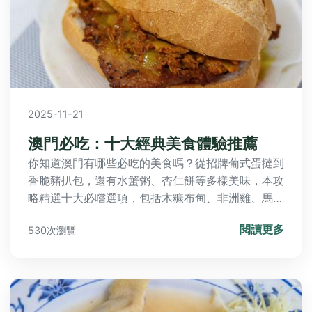
2025-11-21
澳門必吃：十大經典美食體驗推薦
你知道澳門有哪些必吃的美食嗎？從招牌葡式蛋撻到
香脆豬扒包，還有水蟹粥、杏仁餅等多樣美味，本攻
略精選十大必嚐選項，包括木糠布甸、非洲雞、馬介
休、竹升面、豬骨煲及葡國菜，帶你探索道地澳門風
閱讀更多
530次瀏覽
味，滿足你的味蕾之旅！