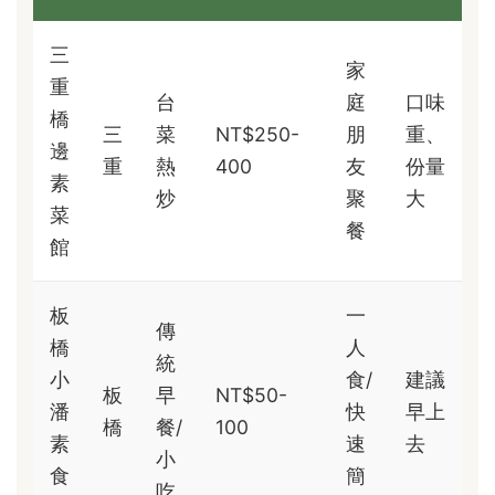
三
家
重
台
庭
口味
橋
三
菜
NT$250-
朋
重、
邊
重
熱
400
友
份量
素
炒
聚
大
菜
餐
館
板
一
傳
橋
人
統
小
食/
建議
板
早
NT$50-
潘
快
早上
橋
餐/
100
素
速
去
小
食
簡
吃