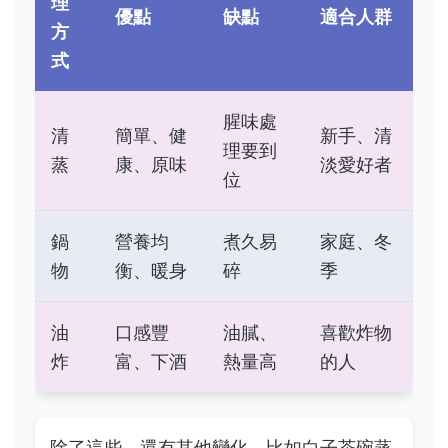
理
優點
缺點
適合人群
方
式
腥味處
清
簡單、健
新手、清
理要到
蒸
康、原味
淡愛好者
位
鍋
營養均
煮久易
家庭、冬
物
衡、暖身
碎
季
油
口感豐
油膩、
喜歡炸物
炸
富、下酒
熱量高
的人
除了這些，還有其他變化，比如白子茶碗蒸