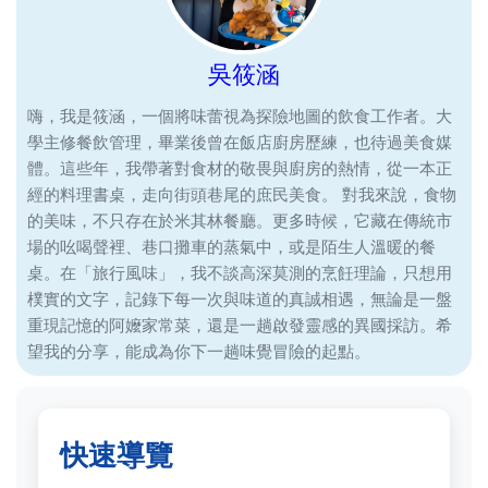
吳筱涵
嗨，我是筱涵，一個將味蕾視為探險地圖的飲食工作者。大
學主修餐飲管理，畢業後曾在飯店廚房歷練，也待過美食媒
體。這些年，我帶著對食材的敬畏與廚房的熱情，從一本正
經的料理書桌，走向街頭巷尾的庶民美食。 對我來說，食物
的美味，不只存在於米其林餐廳。更多時候，它藏在傳統市
場的吆喝聲裡、巷口攤車的蒸氣中，或是陌生人溫暖的餐
桌。在「旅行風味」，我不談高深莫測的烹飪理論，只想用
樸實的文字，記錄下每一次與味道的真誠相遇，無論是一盤
重現記憶的阿嬤家常菜，還是一趟啟發靈感的異國採訪。希
望我的分享，能成為你下一趟味覺冒險的起點。
快速導覽