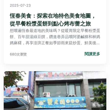
2025-07-23
恆春美食：探索在地特色美食地圖，
從早餐粉漿蛋餅到點心烤布蕾之旅
想嚐遍恆春最道地的美味嗎？從暖胃限定早餐粉漿蛋
餅、百年甜湯綠豆饌，鑽進巷弄品嚐阿婆鹹粿和林媽
媽麻糬，再享澎湃正餐如季節雨來菇炒蛋、鮮美後壁
湖海鮮，最後以港口茶或杏仁茶配油條甜蜜收場。這
閱讀更多
680次瀏覽
張美食地圖帶你盡享在地靈魂饗宴，每一口都是恆春
獨特風味！