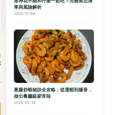
洛神花不能和什麼一起吃？完整禁忌清
單與風險解析
2025-11-04
產
成
一
蔥爆炒蝦秘訣全攻略：從選蝦到爆香，
做出餐廳級家常味
2026-03-14