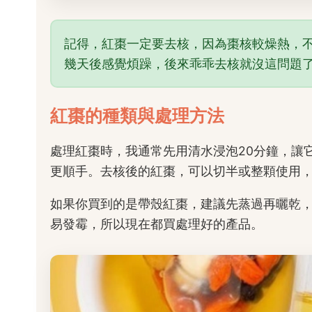
記得，紅棗一定要去核，因為棗核較燥熱，
幾天後感覺煩躁，後來乖乖去核就沒這問題
紅棗的種類與處理方法
處理紅棗時，我通常先用清水浸泡20分鐘，讓
更順手。去核後的紅棗，可以切半或整顆使用
如果你買到的是帶殼紅棗，建議先蒸過再曬乾
易發霉，所以現在都買處理好的產品。