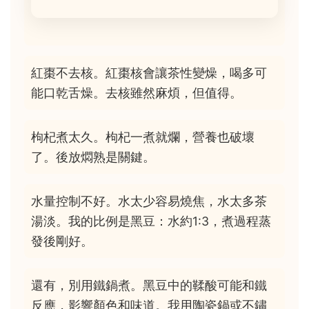
紅棗不去核。紅棗核會讓茶性變燥，喝多可
能口乾舌燥。去核雖然麻煩，但值得。
枸杞煮太久。枸杞一煮就爛，營養也破壞
了。後放燜熟是關鍵。
水量控制不好。水太少容易燒焦，水太多茶
湯淡。我的比例是黑豆：水約1:3，煮過程蒸
發後剛好。
還有，別用鐵鍋煮。黑豆中的鞣酸可能和鐵
反應，影響顏色和味道。我用陶瓷鍋或不鏽