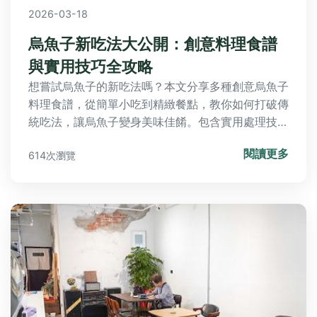
2026-03-18
烏魚子新吃法大公開：創意料理食譜
與實用技巧全攻略
想嘗試烏魚子的新吃法嗎？本文分享多種創意烏魚子
料理食譜，從簡單小吃到精緻餐點，教你如何打破傳
統吃法，讓烏魚子變身美味佳餚。包含實用處理技
巧、選購保存指南，以及常見問題解答，適合家庭料
閱讀更多
614次瀏覽
理與宴客需求。