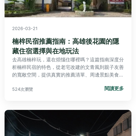
2026-03-21
楠梓民宿推薦指南：高雄後花園的隱
藏住宿選擇與在地玩法
去高雄楠梓玩，還在煩惱住哪裡嗎？這篇指南深度分
析楠梓民宿的特色，從老宅改建的文青風到親子友善
的寬敞空間，提供真實的推薦清單、周邊景點美食與
行程規劃，幫你找到最適合的落腳處，輕鬆探索高雄
閱讀更多
524次瀏覽
的後花園。