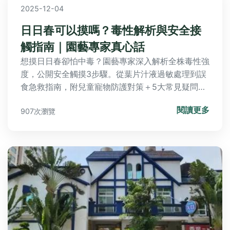
2025-12-04
日日春可以摸嗎？毒性解析與安全接
觸指南｜園藝專家真心話
想摸日日春卻怕中毒？園藝專家深入解析全株毒性強
度，公開安全觸摸3步驟。從葉片汁液過敏處理到誤
食急救指南，附兒童寵物防護對策＋5大常見疑問解
答，讓您安心享受園藝樂趣。
閱讀更多
907次瀏覽