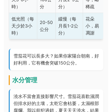
時）
分
分）
稀疏
低光照（每
緩慢（每
花朵
20-50
天少於3小
月長1-2公
小，易
公分
時）
分）
凋謝
雪茄花可以長多大？如果你家陽台朝南，好
好利用，它有機會突破150公分。
水分管理
澆水不當會直接影響尺寸。雪茄花喜歡濕潤
但排水好的土壤，太乾它會枯萎，太濕根部
腐爛。我以前犯過錯，夏天天天澆水，結果