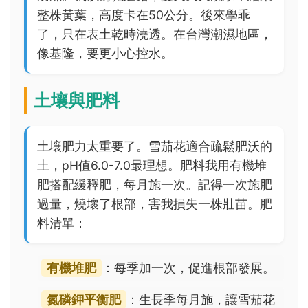
整株黃葉，高度卡在50公分。後來學乖
了，只在表土乾時澆透。在台灣潮濕地區，
像基隆，要更小心控水。
土壤與肥料
土壤肥力太重要了。雪茄花適合疏鬆肥沃的
土，pH值6.0-7.0最理想。肥料我用有機堆
肥搭配緩釋肥，每月施一次。記得一次施肥
過量，燒壞了根部，害我損失一株壯苗。肥
料清單：
有機堆肥
：每季加一次，促進根部發展。
氮磷鉀平衡肥
：生長季每月施，讓雪茄花