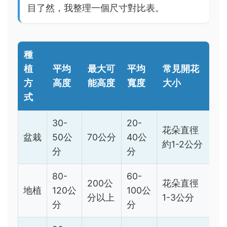
目了然，我整理一個尺寸對比表。
種
植
平均
最大可
平均
常見開花
方
高度
能高度
寬度
大小
式
30-
20-
花朵直徑
盆栽
50公
70公分
40公
約1-2公分
分
分
80-
60-
200公
花朵直徑
地植
120公
100公
分以上
1-3公分
分
分