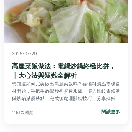
2025-07-29
高麗菜飯做法：電鍋炒鍋終極比拼，
十大心法與疑難全解析
想知道如何完美做出高麗菜飯嗎？從備料清點靈魂食
材開始，手把手教學炒香煮透步驟，深入比較電鍋派
與炒鍋派優缺點，完成後處理關鍵技巧，分享煮飯十
大心法血淚經驗，並掃光所有疑問雜症，輕鬆掌握專
閱讀更多
1151次瀏覽
業訣竅！