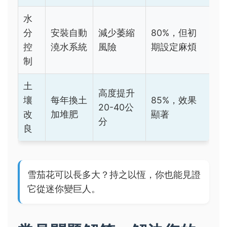
水
分
安裝自動
減少萎縮
80%，但初
控
澆水系統
風險
期設定麻煩
制
土
高度提升
壤
每年換土
85%，效果
20-40公
改
加堆肥
顯著
分
良
雪茄花可以長多大？持之以恆，你也能見證
它從迷你變巨人。