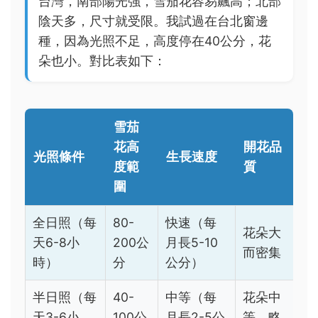
台灣，南部陽光強，雪茄花容易飆高；北部
陰天多，尺寸就受限。我試過在台北窗邊
種，因為光照不足，高度停在40公分，花
朵也小。對比表如下：
雪茄
花高
開花品
光照條件
生長速度
度範
質
圍
全日照（每
80-
快速（每
花朵大
天6-8小
200公
月長5-10
而密集
時）
分
公分）
半日照（每
40-
中等（每
花朵中
天3-6小
100公
月長2-5公
等，略