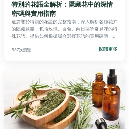
特別的花語全解析：隱藏花中的深情
密碼與實用指南
這篇關於特別的花語的完整指南，深入解析各種花卉
的隱藏意義，包括玫瑰、百合、向日葵等常見花的特
殊花語。提供如何根據場合選擇花語的實用建議、花
語歷史背景、常見誤區和專家提示，幫助您在送花時
閱讀更多
637次瀏覽
準確傳達情感。無論是送給戀人、朋友或家人，都能
找到最合適的花語表達心意，解決所有關於花語的疑
問。