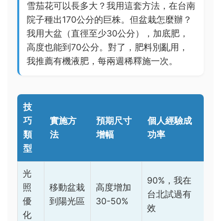
雪茄花可以長多大？我用這套方法，在台南
院子種出170公分的巨株。但盆栽怎麼辦？
我用大盆（直徑至少30公分），加底肥，
高度也能到70公分。對了，肥料別亂用，
我推薦有機液肥，每兩週稀釋施一次。
技
巧
實施方
預期尺寸
個人經驗成
類
法
增幅
功率
型
光
90%，我在
照
移動盆栽
高度增加
台北試過有
優
到陽光區
30-50%
效
化