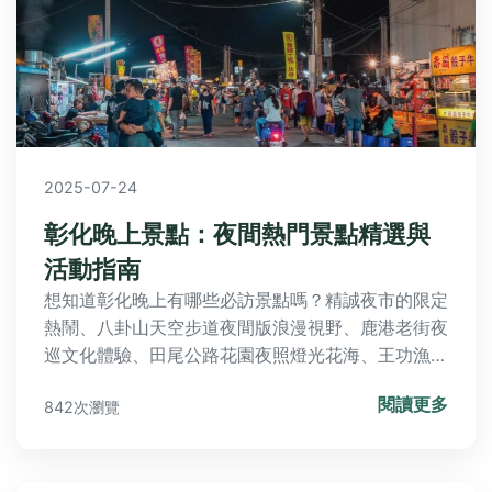
2025-07-24
彰化晚上景點：夜間熱門景點精選與
活動指南
想知道彰化晚上有哪些必訪景點嗎？精誠夜市的限定
熱鬧、八卦山天空步道夜間版浪漫視野、鹿港老街夜
巡文化體驗、田尾公路花園夜照燈光花海、王功漁港
燈塔夕照美景、社頭清水岩溫泉夜景放鬆、溪湖糖廠
閱讀更多
842次瀏覽
夜間小火車懷舊之旅、員林百果山探索樂園親子樂
趣、彰化藝術館光雕秀藝術饗宴，以及福寶濕地藍眼
淚自然奇觀，本文帶您深度探索，並提供Q&A快速