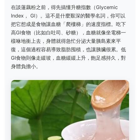
在談蓮藕粉之前，得先搞懂升糖指數（Glycemic
Index， GI）。這不是什麼艱深的醫學名詞，你可以
把它想成是食物讓血糖「爬樓梯」的速度指標。吃下
高GI食物（比如白吐司、砂糖），血糖就像坐電梯一
樣咻地衝上去，身體就得急忙分泌大量胰島素來平
復，這個過程容易導致脂肪囤積，也讓胰臟很累。低
GI食物則像走緩坡，血糖緩緩上升，飽足感持久，對
身體負擔小。