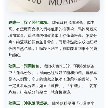
陷阱一：摻了其他澱粉。
純蓮藕粉出粉率低，成本
高。有些廠商會摻入價格低廉的樹薯粉、馬鈴薯粉來
增加重量。這些粉的GI值通常比純蓮藕粉高。怎麼分
辨？純蓮藕粉顏色並非雪白，而是帶點微灰或淡紅褐
色的自然色澤，且顆粒不均勻，有時能看到細小的藕
片纖維。
陷阱二：預調糖包。
很多方便包式的「即溶蓮藕茶」
或「蓮藕粉飲」，裡面已經調好了糖和奶精。這根本
是本末倒置，高GI的糖完全抵消了蓮藕粉的優勢。你
一定要看成分表，如果「蔗糖」、「砂糖」、「麥芽
糊精」排在成分前幾位，就直接跳過。
陷阱三：沖泡說明誤導。
純蓮藕粉要用「少量冷水」