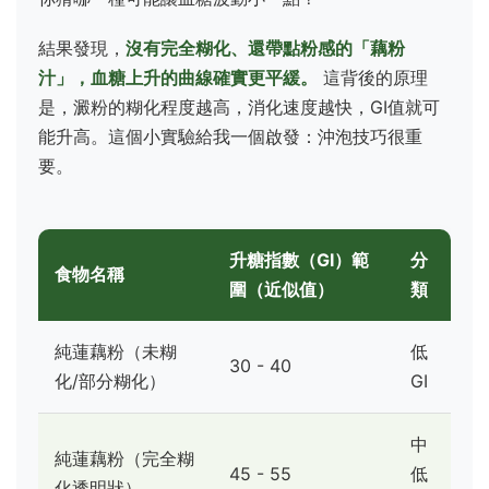
結果發現，
沒有完全糊化、還帶點粉感的「藕粉
汁」，血糖上升的曲線確實更平緩。
這背後的原理
是，澱粉的糊化程度越高，消化速度越快，GI值就可
能升高。這個小實驗給我一個啟發：沖泡技巧很重
要。
升糖指數（GI）範
分
食物名稱
圍（近似值）
類
純蓮藕粉（未糊
低
30 - 40
化/部分糊化）
GI
中
純蓮藕粉（完全糊
45 - 55
低
化透明狀）