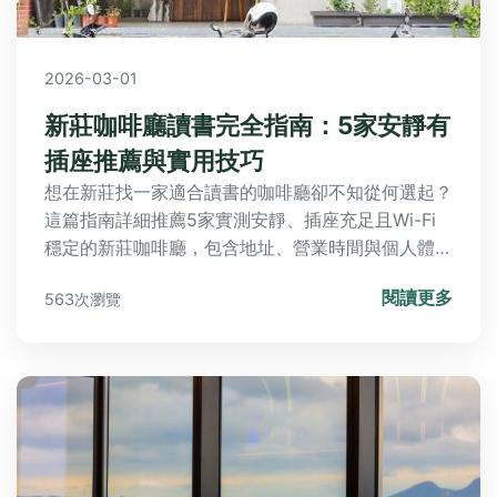
2026-03-01
新莊咖啡廳讀書完全指南：5家安靜有
插座推薦與實用技巧
想在新莊找一家適合讀書的咖啡廳卻不知從何選起？
這篇指南詳細推薦5家實測安靜、插座充足且Wi-Fi
穩定的新莊咖啡廳，包含地址、營業時間與個人體
驗，並分享如何避開人潮、選擇最佳座位的專家建
閱讀更多
563次瀏覽
議，幫助你提升讀書效率。