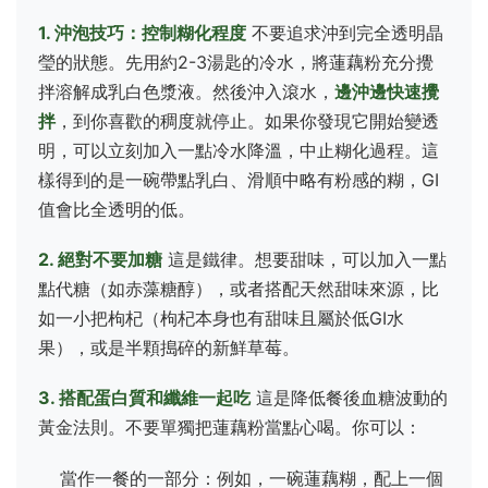
1. 沖泡技巧：控制糊化程度
不要追求沖到完全透明晶
瑩的狀態。先用約2-3湯匙的冷水，將蓮藕粉充分攪
拌溶解成乳白色漿液。然後沖入滾水，
邊沖邊快速攪
拌
，到你喜歡的稠度就停止。如果你發現它開始變透
明，可以立刻加入一點冷水降溫，中止糊化過程。這
樣得到的是一碗帶點乳白、滑順中略有粉感的糊，GI
值會比全透明的低。
2. 絕對不要加糖
這是鐵律。想要甜味，可以加入一點
點代糖（如赤藻糖醇），或者搭配天然甜味來源，比
如一小把枸杞（枸杞本身也有甜味且屬於低GI水
果），或是半顆搗碎的新鮮草莓。
3. 搭配蛋白質和纖維一起吃
這是降低餐後血糖波動的
黃金法則。不要單獨把蓮藕粉當點心喝。你可以：
當作一餐的一部分：例如，一碗蓮藕糊，配上一個