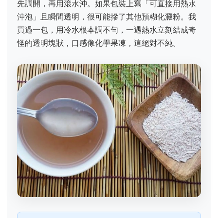
先調開，再用滾水沖。如果包裝上寫「可直接用熱水
沖泡」且瞬間透明，很可能摻了其他預糊化澱粉。我
買過一包，用冷水根本調不勻，一遇熱水立刻結成奇
怪的透明塊狀，口感像化學果凍，這絕對不純。