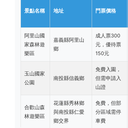
景點名稱
地址
門票價格
阿里山國
成人票300
嘉義縣阿里山
家森林遊
元，優待票
鄉
樂區
150元
免費入園，
玉山國家
南投縣信義鄉
但需申請入
公園
山證
花蓮縣秀林鄉
免費，但部
合歡山森
與南投縣仁愛
分區域需停
林遊樂區
鄉交界
車費