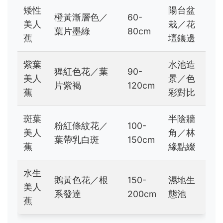
矮性
陽台盆
橙黃漸層色／
60-
美人
栽／花
葉片墨綠
80cm
蕉
壇鑲邊
紫葉
水池造
猩紅色花／葉
90-
美人
景／色
片紫褐
120cm
蕉
彩對比
斑葉
半陰牆
粉紅條紋花／
100-
美人
角／林
葉帶乳白斑
150cm
蕉
緣點綴
水生
鵝黃色花／根
150-
濕地生
美人
系發達
200cm
態池
蕉