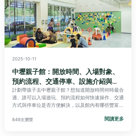
2025-10-11
中壢親子館：開放時間、入場對象、
預約流程、交通停車、設施介紹與
FAQ全攻略
計劃帶孩子去中壢親子館？想知道開放時間何時最合
適、誰可以入場遊玩、預約流程如何快速操作、交通
方式與停車位是否方便解決，以及館內有哪些豐富兒
童設施？本文完整解答所有常見問題，讓您輕鬆規劃
閱讀更多
849次瀏覽
完美親子時光！