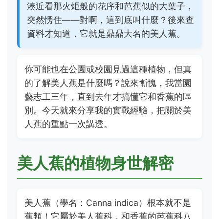
湊近看那火炬般的花序和芭蕉似的大葉子，
突然愣住——對啊，這到底叫什麼？後來查
資料才知道，它就是鼎鼎大名的美人蕉。
你可能也在公園或校園見過這種植物，但真
的了解美人蕉是什麼嗎？說來慚愧，我當園
藝志工三年，直到去年才搞懂它和香蕉的區
別。今天就來分享我的實戰經驗，把關於美
人蕉的重點一次講透。
美人蕉的植物身世解密
美人蕉（學名：Canna indica）根本就不是
蕉類！它屬於美人蕉科，和香蕉的芭蕉科八