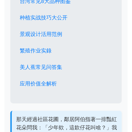
台湾常见8大品种图鉴
种植实战技巧大公开
景观设计活用范例
繁殖作业实錄
美人蕉常见问答集
应用价值全解析
那天經過社區花圃，鄰居阿伯指著一排豔紅
花朵問我：「少年欸，這欽仔花叫啥？」我