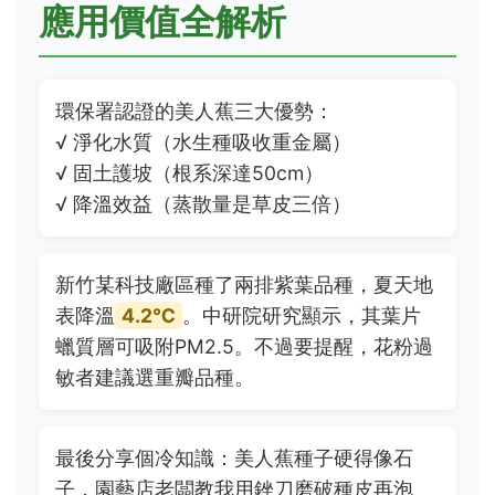
應用價值全解析
環保署認證的美人蕉三大優勢：
√ 淨化水質（水生種吸收重金屬）
√ 固土護坡（根系深達50cm）
√ 降溫效益（蒸散量是草皮三倍）
新竹某科技廠區種了兩排紫葉品種，夏天地
表降溫
4.2℃
。中研院研究顯示，其葉片
蠟質層可吸附PM2.5。不過要提醒，花粉過
敏者建議選重瓣品種。
最後分享個冷知識：美人蕉種子硬得像石
子，園藝店老闆教我用銼刀磨破種皮再泡