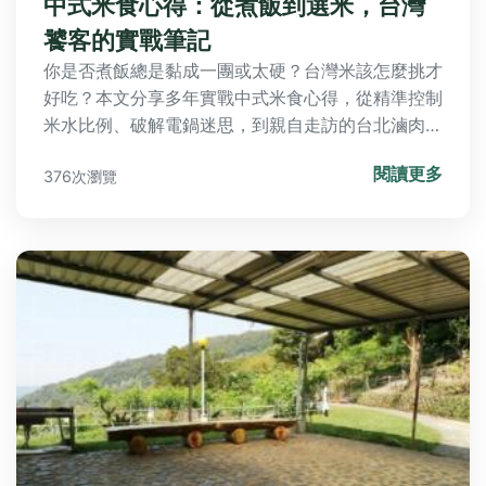
中式米食心得：從煮飯到選米，台灣
饕客的實戰筆記
你是否煮飯總是黏成一團或太硬？台灣米該怎麼挑才
好吃？本文分享多年實戰中式米食心得，從精準控制
米水比例、破解電鍋迷思，到親自走訪的台北滷肉
飯、台中米糕私房名單，教你煮出粒粒分明的飯，並
閱讀更多
376次瀏覽
深入台灣米食文化核心。