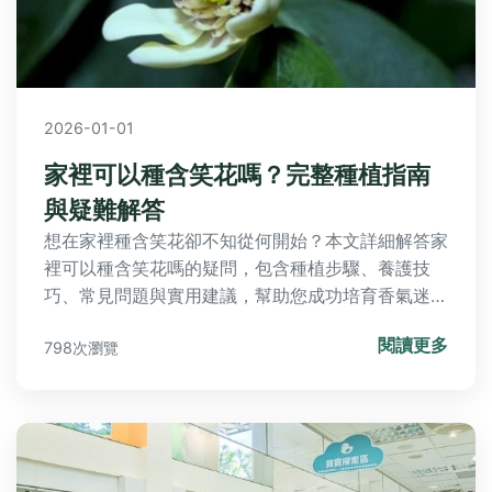
2026-01-01
家裡可以種含笑花嗎？完整種植指南
與疑難解答
想在家裡種含笑花卻不知從何開始？本文詳細解答家
裡可以種含笑花嗎的疑問，包含種植步驟、養護技
巧、常見問題與實用建議，幫助您成功培育香氣迷人
的含笑花。從環境需求到病蟲害防治，一次掌握所有
閱讀更多
798次瀏覽
關鍵知識。