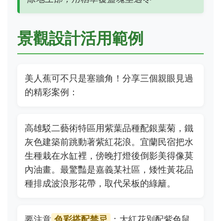
景觀設計活用範例
美人蕉可不只是塞牆角！分享三個親眼見過
的精彩案例：
高雄駁二藝術特區用紫葉品種配銀葉菊，鐵
灰色建築前跳動著紫紅花浪。宜蘭民宿把水
生種栽在水缸裡，傍晚打燈後倒影美得像莫
內油畫。最驚豔是嘉義某社區，矮性黃花品
種排成波浪形花帶，取代呆板的綠籬。
要注意
色彩搭配禁忌
：大紅花別配紫色鼠