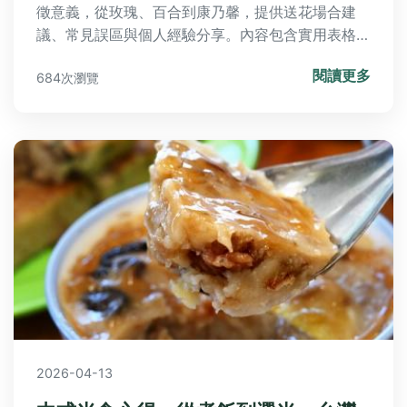
徵意義，從玫瑰、百合到康乃馨，提供送花場合建
議、常見誤區與個人經驗分享。內容包含實用表格、
排行榜和問答集，幫助您避免送錯花的尷尬，讓您的
閱讀更多
684次瀏覽
祝福更貼心。適合所有對花語感興趣的讀者，解決送
花前中後的所有疑問。
2026-04-13