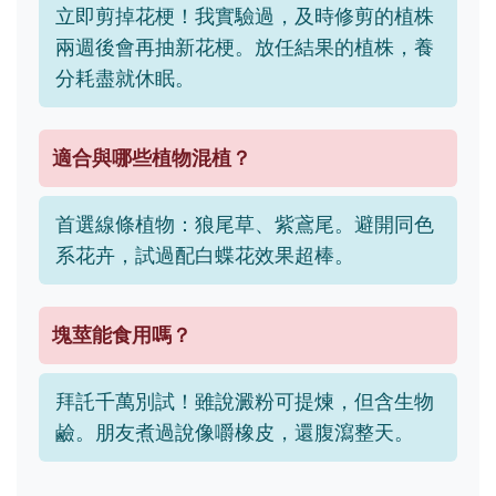
立即剪掉花梗！我實驗過，及時修剪的植株
兩週後會再抽新花梗。放任結果的植株，養
分耗盡就休眠。
適合與哪些植物混植？
首選線條植物：狼尾草、紫鳶尾。避開同色
系花卉，試過配白蝶花效果超棒。
塊莖能食用嗎？
拜託千萬別試！雖說澱粉可提煉，但含生物
鹼。朋友煮過說像嚼橡皮，還腹瀉整天。