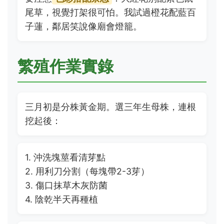
尾草，視覺打架很可怕。我試過橙花配藍百
子蓮，鄰居笑說像廟會燈籠。
繁殖作業實錄
三月初是分株黃金期。選三年生母株，連根
挖起後：
1. 沖洗塊莖看清芽點
2. 用利刀分割（每塊帶2-3芽）
3. 傷口抹草木灰防菌
4. 陰乾半天再種植