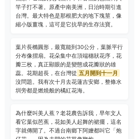
竿子打不著。原產中南美洲，日治時期引進
台灣。最大特色是那根肥大的地下塊莖，像
縮小版薑塊，這可是它抗旱的生存法寶。
葉片長橢圓形，最寬能到30公分，葉脈平行
分布像摺扇。花朵集中在頂端穗狀花序，花
瓣三枚，真正顯眼的是變態成花瓣狀的雄
蕊。花期超長，在台灣從
五月開到十一月
沒問題。我有次十月去花蓮吉安鄉，整條水
圳旁都是燃燒般的橘紅花海。
為什麼叫美人蕉？老花農告訴我，早年文人
看它葉似芭蕉，花如美人起舞的裙擺，這名
字就傳開了。不過台南鄉下阿嬤都叫它「炮