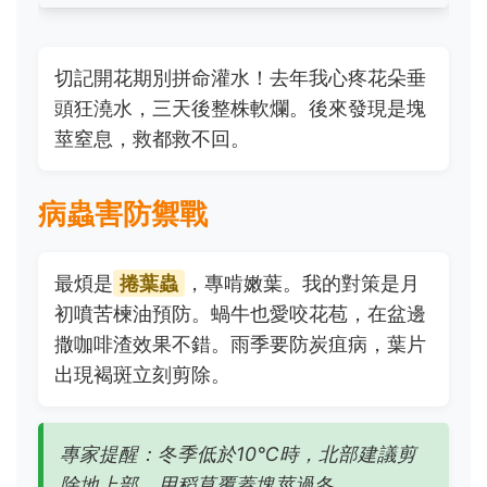
切記開花期別拼命灌水！去年我心疼花朵垂
頭狂澆水，三天後整株軟爛。後來發現是塊
莖窒息，救都救不回。
病蟲害防禦戰
最煩是
捲葉蟲
，專啃嫩葉。我的對策是月
初噴苦楝油預防。蝸牛也愛咬花苞，在盆邊
撒咖啡渣效果不錯。雨季要防炭疽病，葉片
出現褐斑立刻剪除。
專家提醒：冬季低於10℃時，北部建議剪
除地上部，用稻草覆蓋塊莖過冬