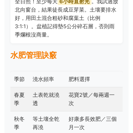
全日照！至少每天
6小時直射光
。我試過放
北向窗台，結果徒長成豆芽菜。土壤要排水
好，用田土混合粗砂和腐葉土（比例
3:1:1）。盆植記得墊5公分碎石層，否則雨
季爛根沒商量。
水肥管理訣竅
季節
澆水頻率
肥料選擇
春夏
土表乾就澆
花寶2號／每兩週一
季
透
次
秋冬
等土壤全乾
好康多長效肥／三個
季
再澆
月一次