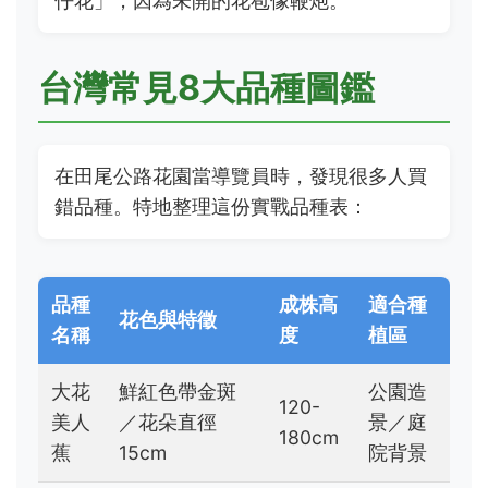
仔花」，因為未開的花苞像鞭炮。
台灣常見8大品種圖鑑
在田尾公路花園當導覽員時，發現很多人買
錯品種。特地整理這份實戰品種表：
品種
成株高
適合種
花色與特徵
名稱
度
植區
大花
鮮紅色帶金斑
公園造
120-
美人
／花朵直徑
景／庭
180cm
蕉
15cm
院背景