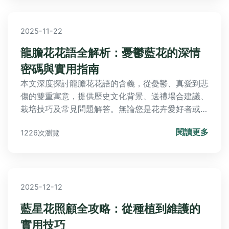
2025-11-22
龍膽花花語全解析：憂鬱藍花的深情
密碼與實用指南
本文深度探討龍膽花花語的含義，從憂鬱、真愛到悲
傷的雙重寓意，提供歷史文化背景、送禮場合建議、
栽培技巧及常見問題解答。無論您是花卉愛好者或想
送禮，都能找到全面實用資訊，解決所有關於龍膽花
閱讀更多
1226次瀏覽
的疑問。
2025-12-12
藍星花照顧全攻略：從種植到維護的
實用技巧