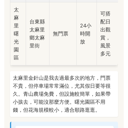
太
可搭
麻
台東縣
配日
里
24小
太麻里
出觀
曙
無門票
時開
鄉太麻
賞，
光
放
里街
風景
園
多元
區
太麻里金針山是我去過最多次的地方，門票
不貴，但停車場常常滿位，尤其假日要等很
久。青山農場免費，但設施較簡單，如果帶
小孩去，可能沒那麼方便。曙光園區不用
錢，但花海規模較小，適合順路逛逛。