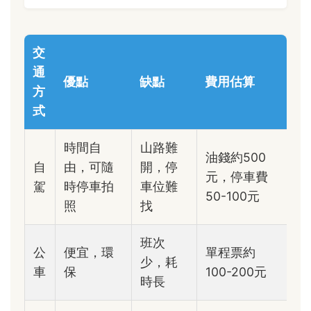
交
通
優點
缺點
費用估算
方
式
時間自
山路難
油錢約500
自
由，可隨
開，停
元，停車費
駕
時停車拍
車位難
50-100元
照
找
班次
公
便宜，環
單程票約
少，耗
車
保
100-200元
時長