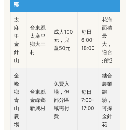
稱
太
花海
麻
台東縣
面積
成人100
每日
里
太麻里
最
元，兒
6:00-
金
鄉大王
大，
童50元
18:00
針
村
適合
山
拍照
金
結合
峰
免費入
農業
鄉
台東縣
場，但
每日
體
青
金峰鄉
部分區
7:00-
驗，
山
新興村
域需付
17:00
可採
農
費
金針
場
花