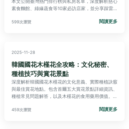
本文公開臺灣熱門排行榜與私房名單，深度解析慈心
素食麵館、綠緣蔬食等10家必訪店家，並分享踩雷
經驗助你避開地雷，還有Q&A快速解惑，帶你吃得
閱讀更多
599次瀏覽
更過癮又安心！
2025-11-28
韓國國花木槿花全攻略：文化秘密、
種植技巧與賞花景點
深度解析韓國國花木槿花的文化意義、實際種植訣竅
與最佳賞花地點。包含首爾五大賞花景點詳細資訊、
種植常見問題解答，以及木槿花的食用藥用價值。無
論是計畫韓國旅行或想在家種植，這篇指南都能滿足
閱讀更多
459次瀏覽
需求。