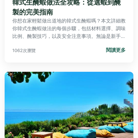
韓式生醃蝦做法全攻略：從選蝦到醃
製的完美指南
你想在家輕鬆做出道地的韓式生醃蝦嗎？本文詳細教
你韓式生醃蝦做法的每個步驟，包括材料選擇、調味
比例、醃製技巧，以及安全注意事項。無論是新手或
老手，都能跟著指南一次成功，享受鮮甜爽口的韓風
閱讀更多
1062次瀏覽
美味。