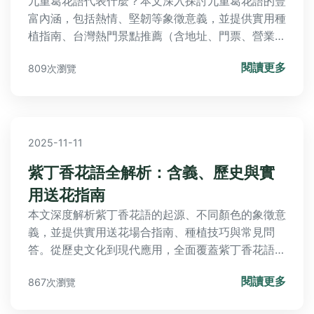
九重葛花語代表什麼？本文深入探討九重葛花語的豐
富內涵，包括熱情、堅韌等象徵意義，並提供實用種
植指南、台灣熱門景點推薦（含地址、門票、營業時
間）及常見問題解答。無論您是園藝新手或愛好者，
閱讀更多
809次瀏覽
都能獲得全面資訊，解決所有關於九重葛的疑問。
2025-11-11
紫丁香花語全解析：含義、歷史與實
用送花指南
本文深度解析紫丁香花語的起源、不同顏色的象徵意
義，並提供實用送花場合指南、種植技巧與常見問
答。從歷史文化到現代應用，全面覆蓋紫丁香花語的
方方面面，幫助您在送花時做出最佳選擇。
閱讀更多
867次瀏覽