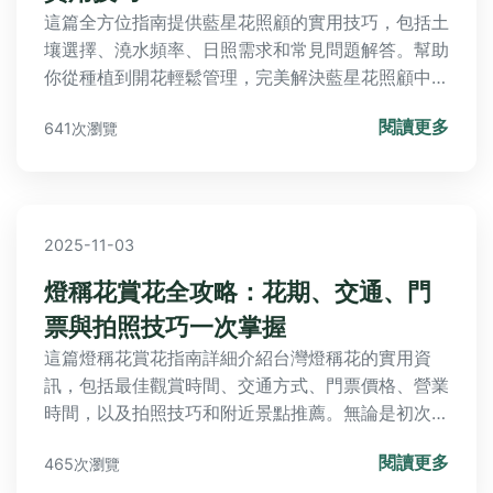
這篇全方位指南提供藍星花照顧的實用技巧，包括土
壤選擇、澆水頻率、日照需求和常見問題解答。幫助
你從種植到開花輕鬆管理，完美解決藍星花照顧中的
各種疑問，讓你的花園綻放藍色星光。
閱讀更多
641次瀏覽
2025-11-03
燈稱花賞花全攻略：花期、交通、門
票與拍照技巧一次掌握
這篇燈稱花賞花指南詳細介紹台灣燈稱花的實用資
訊，包括最佳觀賞時間、交通方式、門票價格、營業
時間，以及拍照技巧和附近景點推薦。無論是初次造
訪或重遊，都能找到所需內容，幫助您規劃完美行
閱讀更多
465次瀏覽
程。