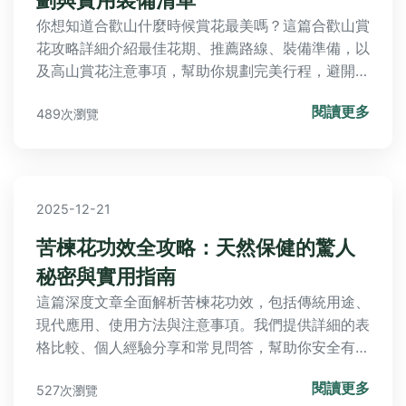
你想知道合歡山什麼時候賞花最美嗎？這篇合歡山賞
花攻略詳細介紹最佳花期、推薦路線、裝備準備，以
及高山賞花注意事項，幫助你規劃完美行程，避開人
潮，享受高山花海之美。
閱讀更多
489次瀏覽
2025-12-21
苦楝花功效全攻略：天然保健的驚人
秘密與實用指南
這篇深度文章全面解析苦楝花功效，包括傳統用途、
現代應用、使用方法與注意事項。我們提供詳細的表
格比較、個人經驗分享和常見問答，幫助你安全有效
地利用苦楝花改善健康。從抗炎到皮膚護理，覆蓋所
閱讀更多
527次瀏覽
有實用資訊，解決你的疑惑。