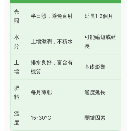
光
半日照，避免直射
延長1-2個月
照
水
可能縮短或延
土壤濕潤，不積水
分
長
土
排水良好，富含有
基礎影響
壤
機質
肥
每月薄肥
適度延長
料
溫
15-30°C
關鍵因素
度