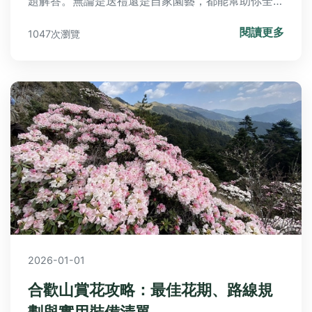
題解答。無論是送禮還是自家園藝，都能幫助你全面
了解月季花語，解決種植難題。內容包括月季與玫瑰
閱讀更多
1047次瀏覽
區別、病虫害防治，以及實用問答，讓你輕鬆成為月
季專家。
2026-01-01
合歡山賞花攻略：最佳花期、路線規
劃與實用裝備清單