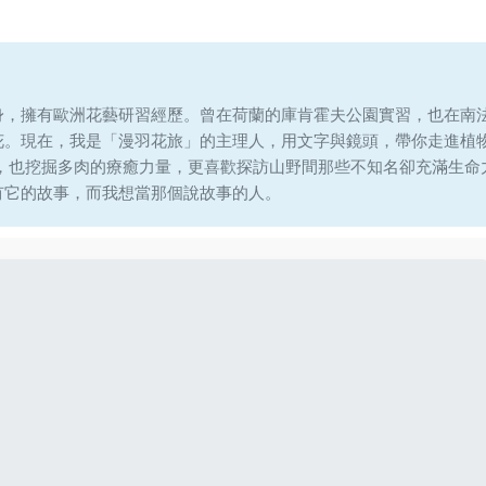
身，擁有歐洲花藝研習經歷。曾在荷蘭的庫肯霍夫公園實習，也在南
花。現在，我是「漫羽花旅」的主理人，用文字與鏡頭，帶你走進植
說，也挖掘多肉的療癒力量，更喜歡探訪山野間那些不知名卻充滿生命
有它的故事，而我想當那個說故事的人。