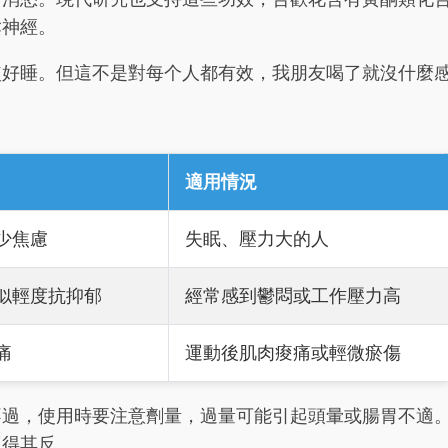
鬆神經。
較好睡。但這不是對每个人都有效，我朋友喝了就沒什麼
適用情況
少焦慮
失眠、壓力大的人
似輕度抗抑郁
經常感到鬱悶或工作壓力高
痛
運動後肌肉痠痛或輕微瘀傷
不過，使用時要注意劑量，過量可能引起頭暈或腸胃不適
適得其反。