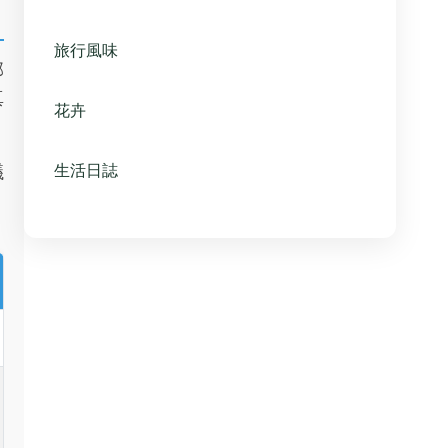
旅行風味
部
真
花卉
生活日誌
議